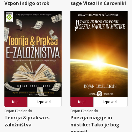
Vzpon indigo otrok
sage Vitezi in Čarovniki
Kupi
Izposodi
Kupi
Izposodi
Bojan Ekselenski
Bojan Ekselenski
Teorija & praksa e-
Poezija magije in
založništva
mistike: Tako je bog
govoril