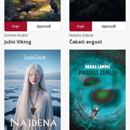
Kupi
Izposodi
Kupi
Izposodi
Domen Kodrič
Nataša Zlatnar
Južni Viking
Čakati avgust