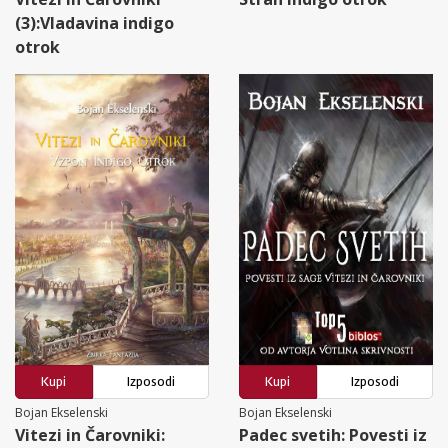
(3):Vladavina indigo
otrok
Kupi
Izposodi
Kupi
Izposodi
Bojan Ekselenski
Bojan Ekselenski
Vitezi in Čarovniki:
Padec svetih: Povesti iz