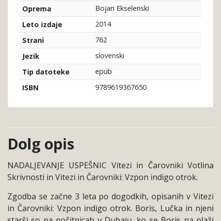
Bojan Ekselenski
Oprema
2014
Leto izdaje
762
Strani
slovenski
Jezik
epub
Tip datoteke
9789619367650
ISBN
Dolg opis
NADALJEVANJE USPEŠNIC Vitezi in Čarovniki Votlina
Skrivnosti in Vitezi in Čarovniki: Vzpon indigo otrok.
Zgodba se začne 3 leta po dogodkih, opisanih v Vitezi
in Čarovniki: Vzpon indigo otrok. Boris, Lučka in njeni
starši so na počitnicah v Dubaju, ko se Boris na plaži