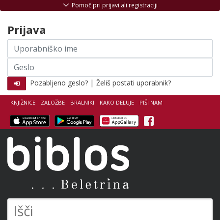
Skoči na vsebino
Pomoč pri prijavi ali registraciji
Prijava
Uporabniško
ime
Geslo
|
Pozabljeno geslo?
Želiš postati uporabnik?
KNJIŽNICE
ZALOŽBE
BRALNIKI
KAKO DELUJE
PIŠI NAM
Facebook
Biblos