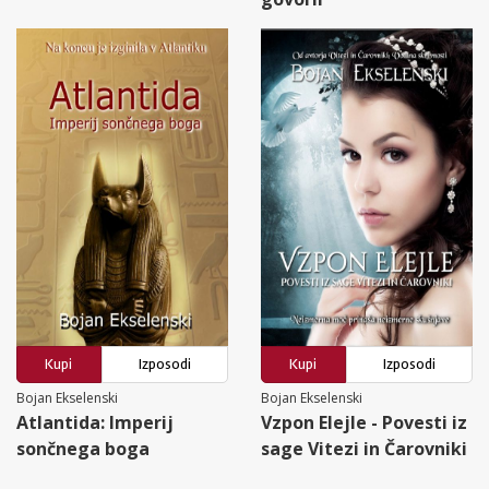
Kupi
Izposodi
Kupi
Izposodi
Bojan Ekselenski
Bojan Ekselenski
Atlantida: Imperij
Vzpon Elejle - Povesti iz
sončnega boga
sage Vitezi in Čarovniki