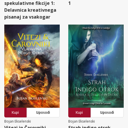
spekulativne fikcije 1:
1
Delavnica kreativnega
pisanaj za vsakogar
Kupi
Izposodi
Kupi
Izposodi
Bojan Ekselenski
Bojan Ekselenski
Vitezi in Čarovniki
Strah indigo otrok