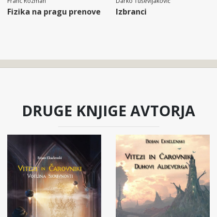
Franc Rozman
Darko Tuševljaković
Fizika na pragu prenove
Izbranci
DRUGE KNJIGE AVTORJA