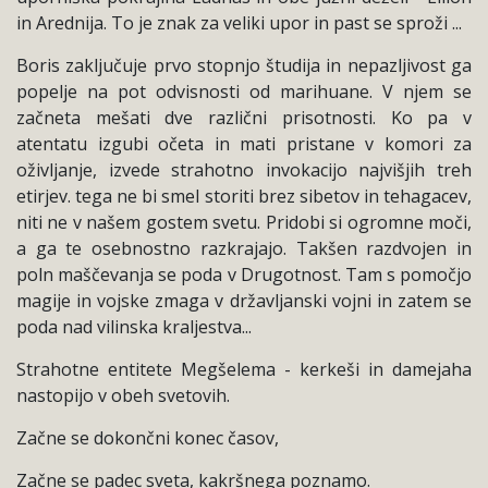
in Arednija. To je znak za veliki upor in past se sproži ...
Boris zaključuje prvo stopnjo študija in nepazljivost ga
popelje na pot odvisnosti od marihuane. V njem se
začneta mešati dve različni prisotnosti. Ko pa v
atentatu izgubi očeta in mati pristane v komori za
oživljanje, izvede strahotno invokacijo najvišjih treh
etirjev. tega ne bi smel storiti brez sibetov in tehagacev,
niti ne v našem gostem svetu. Pridobi si ogromne moči,
a ga te osebnostno razkrajajo. Takšen razdvojen in
poln maščevanja se poda v Drugotnost. Tam s pomočjo
magije in vojske zmaga v državljanski vojni in zatem se
poda nad vilinska kraljestva...
Strahotne entitete Megšelema - kerkeši in damejaha
nastopijo v obeh svetovih.
Začne se dokončni konec časov,
Začne se padec sveta, kakršnega poznamo.