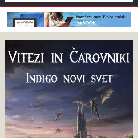
Išči
Bojan
Pokukaj
Ekselenski
v
:
knjigo
Vitezi
in
Čarovniki:
Indigo
novi
svet