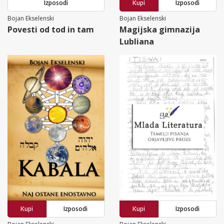
Izposodi
Kupi
Izposodi
Bojan Ekselenski
Bojan Ekselenski
Povesti od tod in tam
Magijska gimnazija
Lubliana
Kupi
Izposodi
Kupi
Izposodi