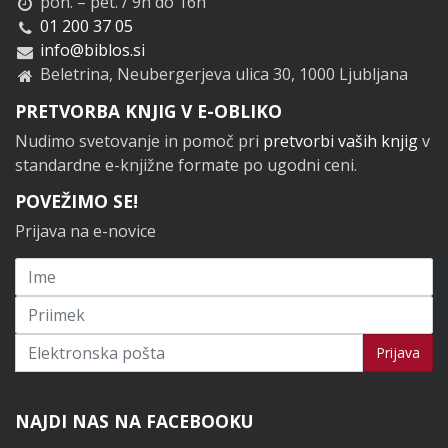
pon. – pet. / 9h do 16h
01 200 37 05
info@biblos.si
Beletrina, Neubergerjeva ulica 30, 1000 Ljubljana
PRETVORBA KNJIG V E-OBLIKO
Nudimo svetovanje in pomoč pri
pretvorbi vaših knjig
v
standardne e-knjižne formate po ugodni ceni.
POVEŽIMO SE!
Prijava na e-novice
Prijavi se na novice
Prijava
NAJDI NAS NA FACEBOOKU