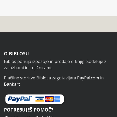
Noga
O BIBLOSU
Biblos ponuja izposojo in prodajo e-knjig. Sodeluje z
založbami in knjižnicami.
Plačilne storitve Biblosa zagotavljata
PayPal.com
in
Bankart
.
POTREBUJEŠ POMOČ?