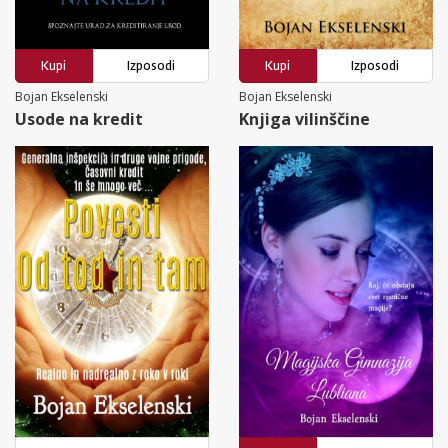
Kupi
Izposodi
Kupi
Izposodi
Bojan Ekselenski
Bojan Ekselenski
Usode na kredit
Knjiga vilinščine