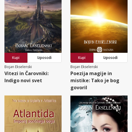
Kupi
Izposodi
Kupi
Izposodi
Bojan Ekselenski
Bojan Ekselenski
Vitezi in Čarovniki:
Poezija magije in
Indigo novi svet
mistike: Tako je bog
govoril