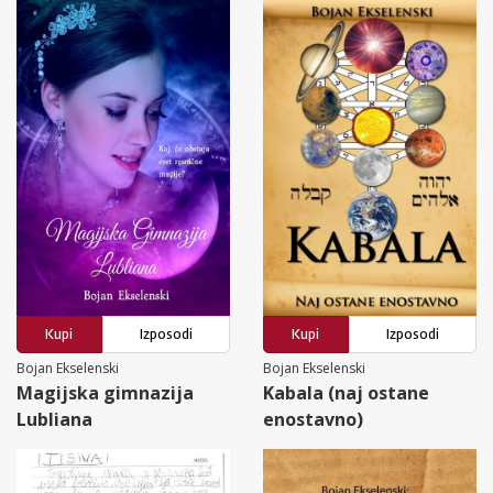
Kupi
Izposodi
Kupi
Izposodi
Bojan Ekselenski
Bojan Ekselenski
Magijska gimnazija
Kabala (naj ostane
Lubliana
enostavno)