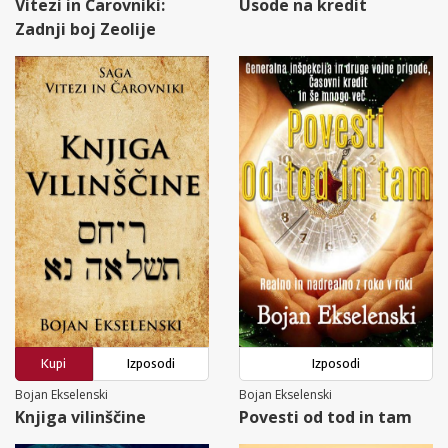
Vitezi in Čarovniki:
Usode na kredit
Zadnji boj Zeolije
Kupi
Izposodi
Izposodi
Bojan Ekselenski
Bojan Ekselenski
Knjiga vilinščine
Povesti od tod in tam