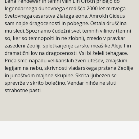
Lena Pendewar in temni vilin Lin Oroth pridejo do
legendarnega duhovnega središča 2000 let mrtvega
Svetovnega cesarstva Zlatega eona. Amrokh Gideus
sam najde dragocenosti in pobegne. Ostala druščina
mu sledi. Spoznamo čudežni svet temnih vilinov (temni
so, ker so temnopolti in ne zlobni), zmedo v pravkar
zasedeni Zeoliji, spletkarjenje carske meašike Aleje I in
dramatični lov na dragocenosti. Vsi bi želeli tehagace.
Priča smo napadu velikanskih zveri utešev, zmajskim
legijam na nebu, skrivnosti vladarskega prstana Zeolije
in junaštvom majhne skupine. Skrita ljubezen se
sprevrže v skrito bolečino. Vendar nihče ne sluti
strahotne pasti.