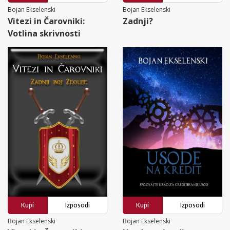
Bojan Ekselenski
Bojan Ekselenski
Vitezi in Čarovniki:
Zadnji?
Votlina skrivnosti
Kupi
Izposodi
Kupi
Izposodi
Bojan Ekselenski
Bojan Ekselenski