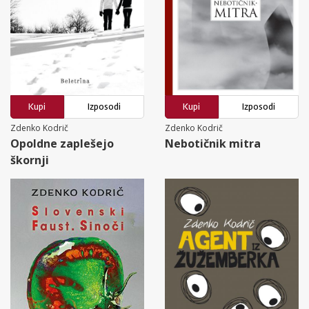
Kupi
Izposodi
Kupi
Izposodi
Zdenko Kodrič
Zdenko Kodrič
Opoldne zaplešejo
Nebotičnik mitra
škornji