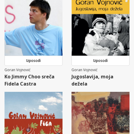
Izposodi
Izposodi
Goran Vojnović
Goran Vojnović
Ko Jimmy Choo sreča
Jugoslavija, moja
Fidela Castra
dežela