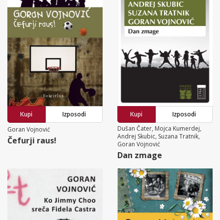
Kupi
Izposodi
Kupi
Izposodi
Dušan Čater, Mojca Kumerdej,
Goran Vojnović
Andrej Skubic, Suzana Tratnik,
Čefurji raus!
Goran Vojnović
Dan zmage