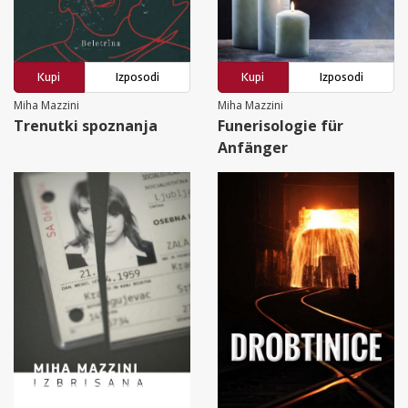
Kupi
Izposodi
Kupi
Izposodi
Miha Mazzini
Miha Mazzini
Trenutki spoznanja
Funerisologie für
Anfänger