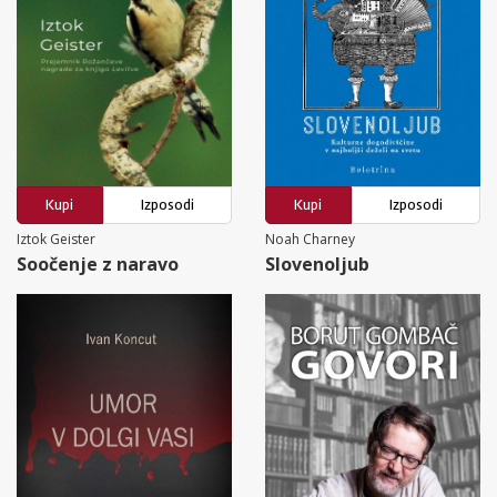
Kupi
Izposodi
Kupi
Izposodi
Iztok Geister
Noah Charney
Soočenje z naravo
Slovenoljub