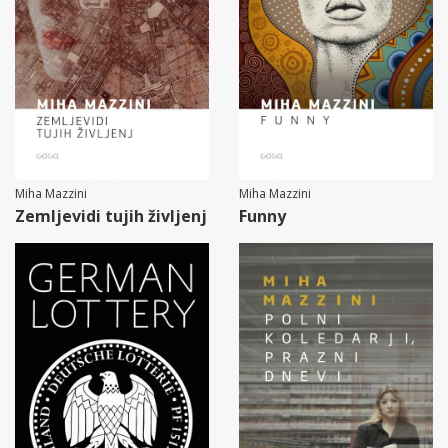
Miha Mazzini
Miha Mazzini
Zemljevidi tujih življenj
Funny