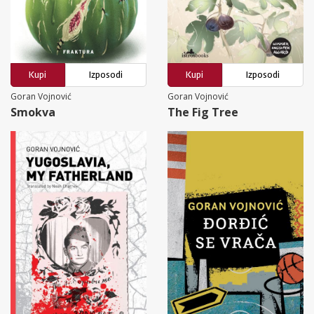
Kupi
Izposodi
Kupi
Izposodi
Goran Vojnović
Goran Vojnović
Smokva
The Fig Tree