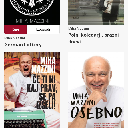
Miha Mazzini
Kupi
Izposodi
Polni koledarji, prazni
Miha Mazzini
dnevi
German Lottery