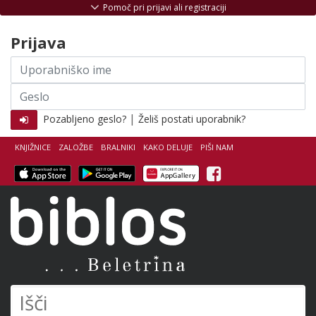
Skoči na vsebino
Pomoč pri prijavi ali registraciji
Prijava
Uporabniško
ime
Geslo
|
Pozabljeno geslo?
Želiš postati uporabnik?
KNJIŽNICE
ZALOŽBE
BRALNIKI
KAKO DELUJE
PIŠI NAM
Facebook
Biblos