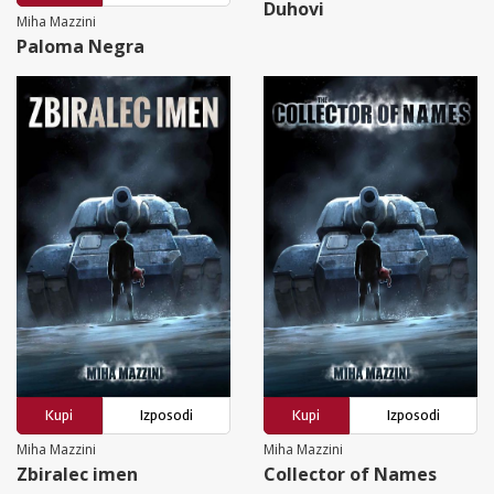
Duhovi
Miha Mazzini
Paloma Negra
Kupi
Izposodi
Kupi
Izposodi
Miha Mazzini
Miha Mazzini
Zbiralec imen
Collector of Names