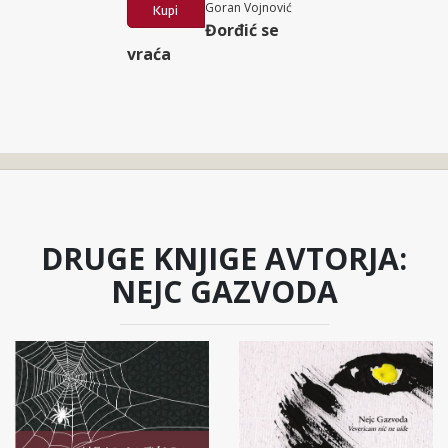
Goran Vojnović
Kupi
Đorđić se
vraća
DRUGE KNJIGE AVTORJA:
NEJC GAZVODA