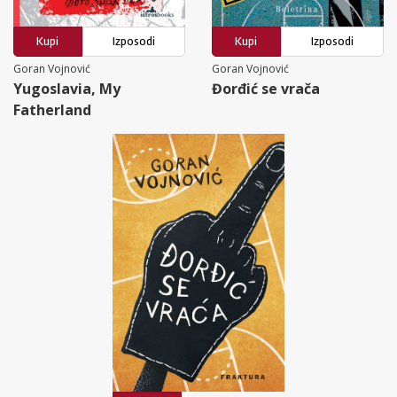
Kupi
Izposodi
Kupi
Izposodi
Goran Vojnović
Goran Vojnović
Yugoslavia, My
Đorđić se vrača
Fatherland