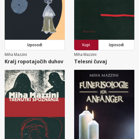
Izposodi
Kupi
Izposodi
Miha Mazzini
Miha Mazzini
Kralj ropotajočih duhov
Telesni čuvaj