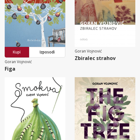
Goran Vojnović
Kupi
Izposodi
Zbiralec strahov
Goran Vojnović
Figa