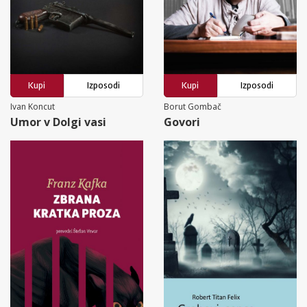
Kupi
Izposodi
Kupi
Izposodi
Ivan Koncut
Borut Gombač
Umor v Dolgi vasi
Govori