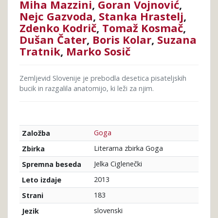
Dogodek
Miha Mazzini
,
Goran Vojnović
,
v
Nejc Gazvoda
,
Stanka Hrastelj
,
Zdenko Kodrič
,
Tomaž Kosmač
,
mestu
Dušan Čater
,
Boris Kolar
,
Suzana
Tratnik
,
Marko Sosič
Zemljevid Slovenije je prebodla desetica pisateljskih
bucik in razgalila anatomijo, ki leži za njim.
Goga
Založba
Literarna zbirka Goga
Zbirka
Jelka Ciglenečki
Spremna beseda
2013
Leto izdaje
183
Strani
slovenski
Jezik