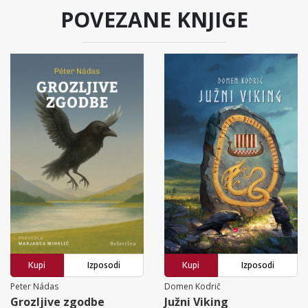
POVEZANE KNJIGE
Kupi
Izposodi
Kupi
Izposodi
Peter Nádas
Domen Kodrič
Grozljive zgodbe
Južni Viking