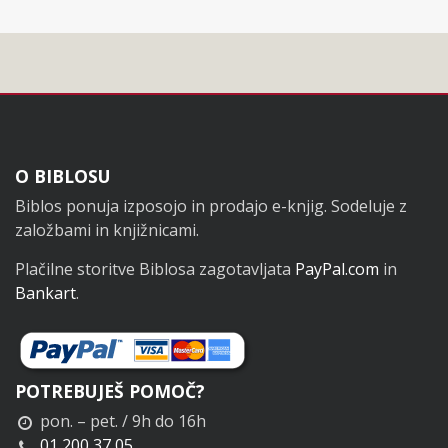
Noga
O BIBLOSU
Biblos ponuja izposojo in prodajo e-knjig. Sodeluje z
založbami in knjižnicami.
Plačilne storitve Biblosa zagotavljata
PayPal.com
in
Bankart
.
POTREBUJEŠ POMOČ?
pon. – pet. / 9h do 16h
01 200 37 05