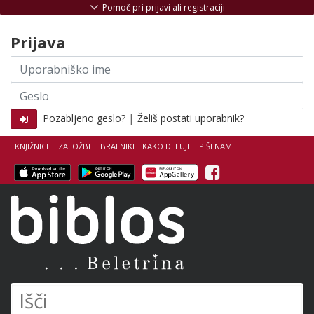
Skoči na vsebino
Pomoč pri prijavi ali registraciji
Prijava
Uporabniško
ime
Geslo
|
Pozabljeno geslo?
Želiš postati uporabnik?
KNJIŽNICE
ZALOŽBE
BRALNIKI
KAKO DELUJE
PIŠI NAM
Facebook
Biblos