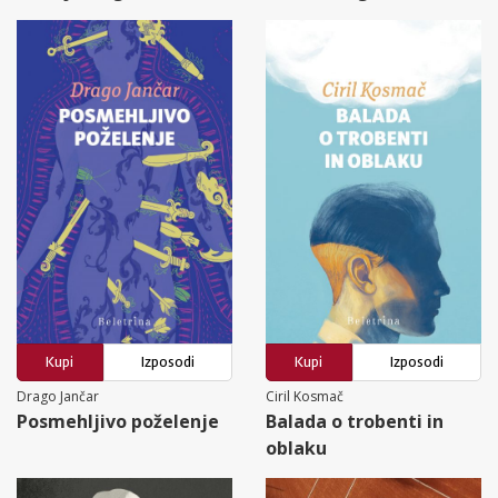
Kupi
Izposodi
Kupi
Izposodi
Drago Jančar
Ciril Kosmač
Posmehljivo poželenje
Balada o trobenti in
oblaku