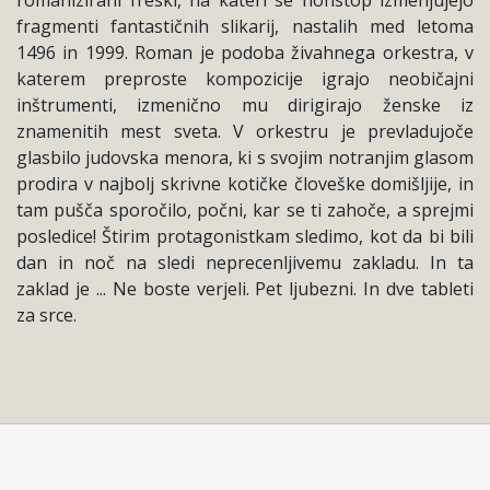
fragmenti fantastičnih slikarij, nastalih med letoma
1496 in 1999. Roman je podoba živahnega orkestra, v
katerem preproste kompozicije igrajo neobičajni
inštrumenti, izmenično mu dirigirajo ženske iz
znamenitih mest sveta. V orkestru je prevladujoče
glasbilo judovska menora, ki s svojim notranjim glasom
prodira v najbolj skrivne kotičke človeške domišljije, in
tam pušča sporočilo, počni, kar se ti zahoče, a sprejmi
posledice! Štirim protagonistkam sledimo, kot da bi bili
dan in noč na sledi neprecenljivemu zakladu. In ta
zaklad je ... Ne boste verjeli. Pet ljubezni. In dve tableti
za srce.