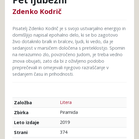
Zdenko Kodrič
Pisatelj Zdenko Kodrič je s svojo ustvarjalno energijo in
domišljijo napisal epohalno delo, ki se bo zagotovo
živo dotaknilo bralk in bralcev, ljudi, ki vedo, da je
sedanjost v marsičem določena s preteklostjo. Spomin
na nerazumno zlo, povzročeno Judom, je treba vedno
znova obujati, zato da bi z oživljeno podobo
preprečevali in omejevali njegovo razraščanje v
sedanjem času in prihodnosti.
Litera
Založba
Piramida
Zbirka
2019
Leto izdaje
374
Strani