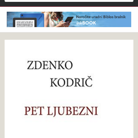
Išči
Zdenko
Pokukaj
Kodrič
v
:
knjigo
Pet
ljubezni