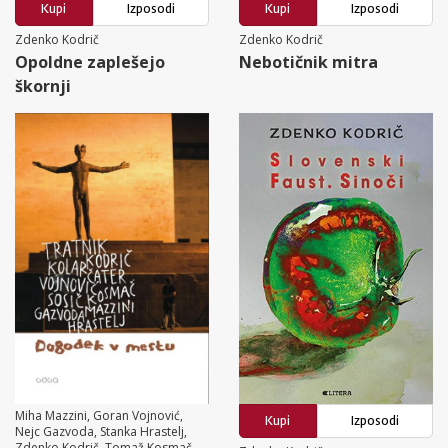
Kupi
Izposodi
Kupi
Izposodi
Zdenko Kodrič
Zdenko Kodrič
Opoldne zaplešejo
Nebotičnik mitra
škornji
Miha Mazzini, Goran Vojnović,
Kupi
Izposodi
Nejc Gazvoda, Stanka Hrastelj,
Zdenko Kodrič, Tomaž Kosmač,