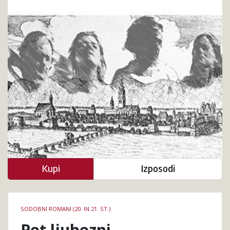
Kupi
Izposodi
Podrobnosti
SODOBNI ROMANI (20. IN 21. ST.)
knjige
Pet ljubezni