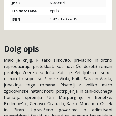
slovenski
Jezik
epub
Tip datoteke
9789617056235
ISBN
Dolg opis
Malo je knjig, ki tako slikovito, privlačno in drzno
reproducirajo preteklost, kot novi (že deseti) roman
pisatelja Zdenka Kodriča. Zato je Pet ljubezni super
roman. In super so ženske Viola, Kaila, Sara in Varda,
junakinje tega romana. Pisatelj z veliko mero
zgodovinske natančnosti, potrpljenja in tankočutnega
humorja spremlja štiri Marpurginje v Benetke,
Budimpešto, Genovo, Granado, Kairo, München, Osijek
in Piran. Upravičeno govorimo o edinstveni
romanizirani freski, na kateri se nonstop izmenjujejo