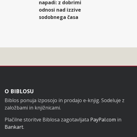
napadi: z dobrimi
odnosi nad izzive
sodobnega časa
Noga
O BIBLOSU
Biblos ponuja izposojo in prodajo e-knjig. Sodeluje z
založbami in knjižnicami.
Plačilne storitve Biblosa zagotavljata
PayPal.com
in
Bankart
.