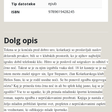
epub
Tip datoteke
9789619428245
ISBN
Dolg opis
Tekma se je končala pred dobro uro, košarkarji so proslavljali naslov
državnih prvakov, bili so v klubskih prostorih, ko je njihov najboljši
igralec dobil telefonski klic. Hitro se je poslovil od soigralcev in odhitel v
črno noč. Takrat se je za njim izgubila vsaka sled. 18 let kasneje se je na
istem mestu znašel njegov sin, Igor Stepanov, član Košarkarskega klub
Helios Suns, ki se je rodil usodne noči. Se bo ponovil zgodba njegovega
očeta? Kaj je prinesla tista črna noč in ali bo sploh kdaj jasno, kaj se je
zgodilo? Vse to so uganke, ki jih prinaša mladinski športni kriminalni
roman, napeta zgodba z nepričakovanimi preobrati. Knjiga je nastala z
željo mladim približati športni svet, prepleten z nepričakovanimi zapleti
in vrednotami, ki odlikujejo mlade športnike.