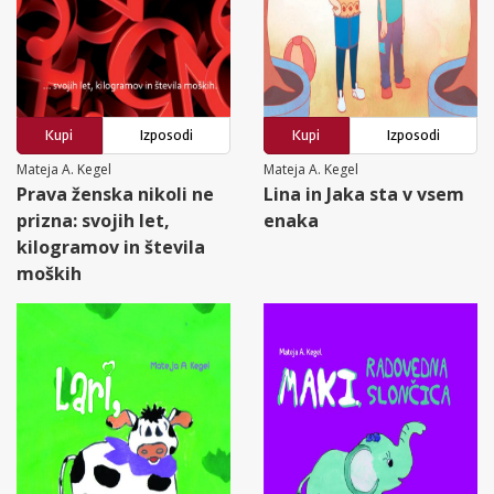
Kupi
Izposodi
Kupi
Izposodi
Mateja A. Kegel
Mateja A. Kegel
Prava ženska nikoli ne
Lina in Jaka sta v vsem
prizna: svojih let,
enaka
kilogramov in števila
moških