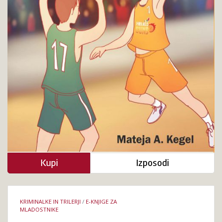
Kupi
Izposodi
Podrobnosti
KRIMINALKE IN TRILERJI
/
E-KNJIGE ZA
knjige
MLADOSTNIKE