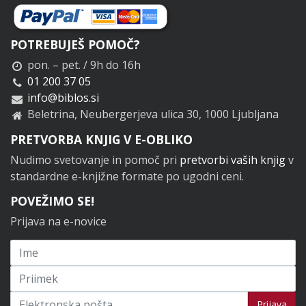
POTREBUJEŠ POMOČ?
pon. – pet. / 9h do 16h
01 200 37 05
info@biblos.si
Beletrina, Neubergerjeva ulica 30, 1000 Ljubljana
PRETVORBA KNJIG V E-OBLIKO
Nudimo svetovanje in pomoč pri
pretvorbi vaših knjig
v
standardne e-knjižne formate po ugodni ceni.
POVEŽIMO SE!
Prijava na e-novice
Prijavi se na novice
Prijava