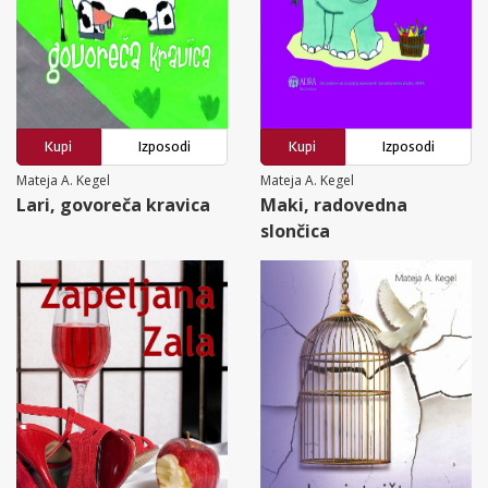
Kupi
Izposodi
Kupi
Izposodi
Mateja A. Kegel
Mateja A. Kegel
Lari, govoreča kravica
Maki, radovedna
slončica