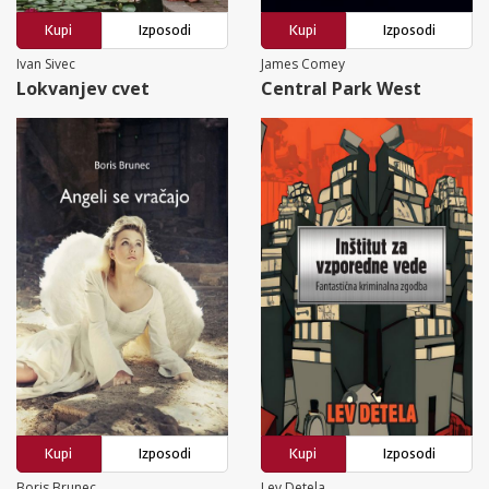
Kupi
Izposodi
Kupi
Izposodi
Ivan Sivec
James Comey
Lokvanjev cvet
Central Park West
Kupi
Izposodi
Kupi
Izposodi
Boris Brunec
Lev Detela