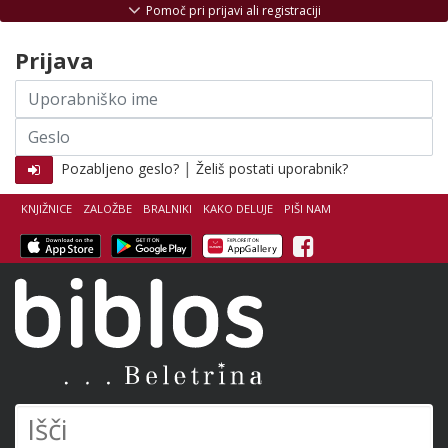
Skoči na vsebino
Pomoč pri prijavi ali registraciji
Prijava
Uporabniško
ime
Geslo
|
Pozabljeno geslo?
Želiš postati uporabnik?
KNJIŽNICE
ZALOŽBE
BRALNIKI
KAKO DELUJE
PIŠI NAM
Facebook
Biblos