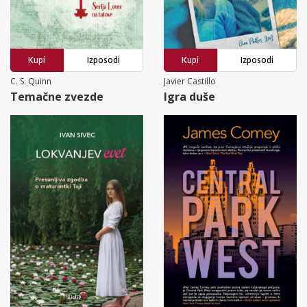
Kupi
Izposodi
Kupi
Izposodi
C. S. Quinn
Javier Castillo
Temačne zvezde
Igra duše