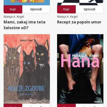
Kupi
Izposodi
Kupi
Izposodi
Mateja A. Kegel
Mateja A. Kegel
Mami, zakaj ima teta
Recept za popoln umor
žalostne oči?