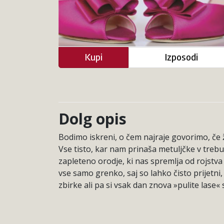
Kupi
Izposodi
Dolg opis
Bodimo iskreni, o čem najraje govorimo, če ž
Vse tisto, kar nam prinaša metuljčke v tre
zapleteno orodje, ki nas spremlja od rojstva p
vse samo grenko, saj so lahko čisto prijetni
zbirke ali pa si vsak dan znova »pulite lase«