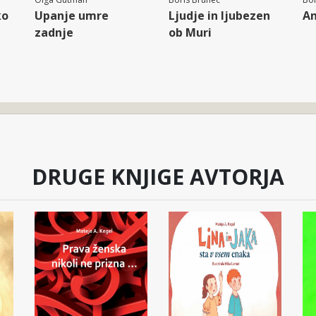
ko
Upanje umre
Ljudje in ljubezen
An
zadnje
ob Muri
DRUGE KNJIGE AVTORJA