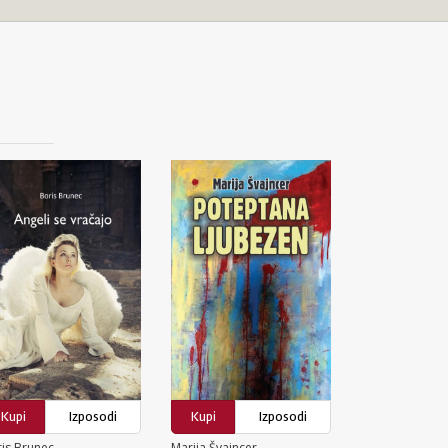
Kupi
Izposodi
Kupi
Izposodi
is Brunec
Marija Švajncer