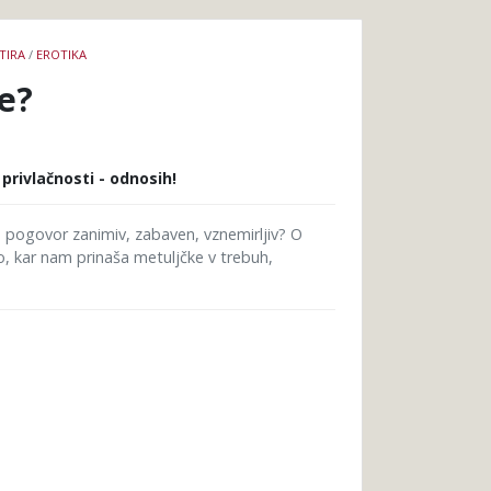
TIRA
/
EROTIKA
je?
 privlačnosti - odnosih!
e pogovor zanimiv, zabaven, vznemirljiv? O
to, kar nam prinaša metuljčke v trebuh,