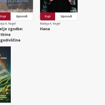
Kupi
Izposodi
Kupi
Izposodi
eja A. Kegel
Mateja A. Kegel
čje zgodbe:
Hana
ltkina
godivščina