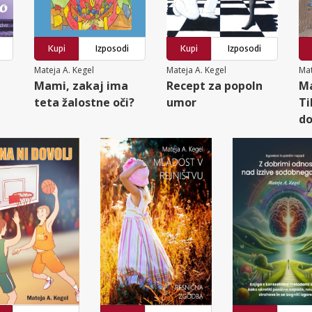
Kupi
Izposodi
Kupi
Izposodi
Mateja A. Kegel
Mateja A. Kegel
Mat
Mami, zakaj ima
Recept za popoln
Ma
teta žalostne oči?
umor
Ti
do