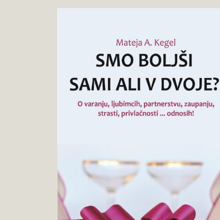
Mateja
Pokukaj
A.
v
Kegel
knjigo
:
Smo
boljši
sami
ali
v
dvoje?