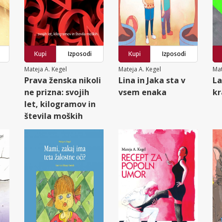
Kupi
Izposodi
Kupi
Izposodi
Mateja A. Kegel
Mateja A. Kegel
Mat
Prava ženska nikoli
Lina in Jaka sta v
La
ne prizna: svojih
vsem enaka
kr
let, kilogramov in
števila moških