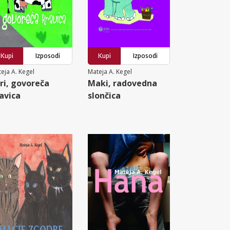
Kupi
Izposodi
Kupi
Izposodi
eja A. Kegel
Mateja A. Kegel
ri, govoreča
Maki, radovedna
avica
slončica