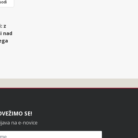
sodi
: z
i nad
ega
OVEŽIMO SE!
ijava na e-novice