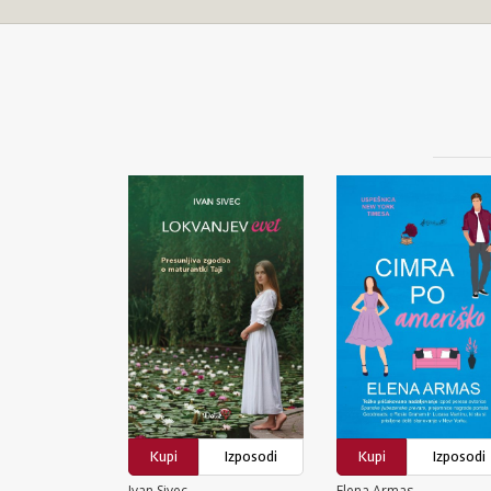
Kupi
Izposodi
Kupi
Izposodi
Ivan Sivec
Elena Armas