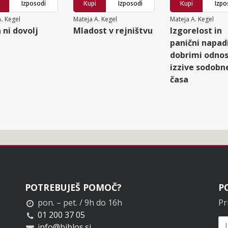
Izposodi
Kupi
Izposodi
Kupi
Izpo
. Kegel
Mateja A. Kegel
Mateja A. Kegel
 ni dovolj
Mladost v rejništvu
Izgorelost in
panični napadi
dobrimi odnos
izzive sodobn
časa
POTREBUJEŠ POMOČ?
P
pon. – pet. / 9h do 16h
Pr
01 200 37 05
info@biblos.si