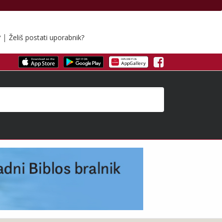
|
?
Želiš postati uporabnik?
Facebook