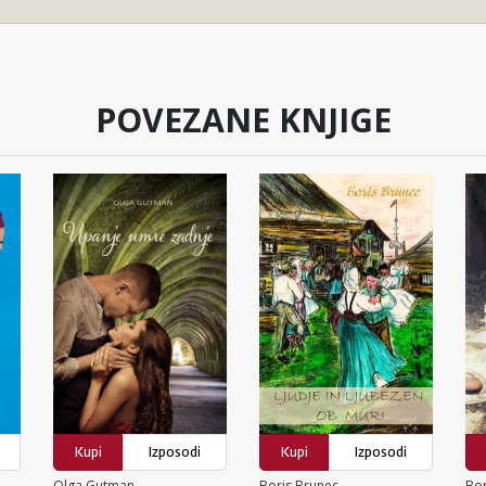
POVEZANE KNJIGE
Kupi
Izposodi
Kupi
Izposodi
Olga Gutman
Boris Brunec
Bor