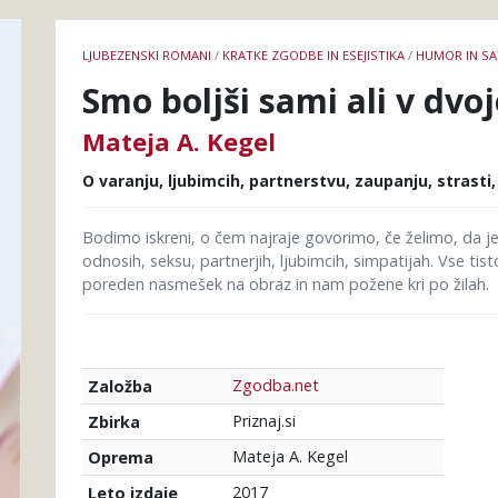
Podrobnosti
LJUBEZENSKI ROMANI
/
KRATKE ZGODBE IN ESEJISTIKA
/
HUMOR IN SA
knjige
Smo boljši sami ali v dvo
Mateja A. Kegel
O varanju, ljubimcih, partnerstvu, zaupanju, strasti,
Bodimo iskreni, o čem najraje govorimo, če želimo, da j
odnosih, seksu, partnerjih, ljubimcih, simpatijah. Vse tis
poreden nasmešek na obraz in nam požene kri po žilah.
Zgodba.net
Založba
Priznaj.si
Zbirka
Mateja A. Kegel
Oprema
2017
Leto izdaje