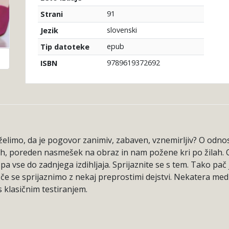
91
Strani
slovenski
Jezik
epub
Tip datoteke
9789619372692
ISBN
elimo, da je pogovor zanimiv, zabaven, vznemirljiv? O odnosih
buh, poreden nasmešek na obraz in nam požene kri po žilah.
a vse do zadnjega izdihljaja. Sprijaznite se s tem. Tako pač je
, če se sprijaznimo z nekaj preprostimi dejstvi. Nekatera me
 s klasičnim testiranjem.