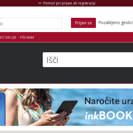
Pomoč pri prijavi ali registraciji
Pozabljeno geslo
Prijavi se
KO DELUJE
PIŠI NAM
s
Išči