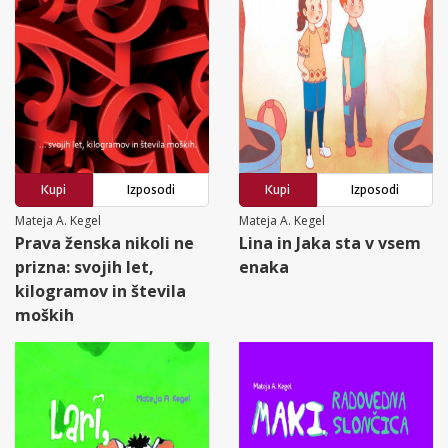
Kupi
Izposodi
Kupi
Izposodi
Mateja A. Kegel
Mateja A. Kegel
Prava ženska nikoli ne
Lina in Jaka sta v vsem
prizna: svojih let,
enaka
kilogramov in števila
moških