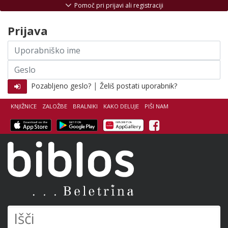
Skoči na vsebino
Pomoč pri prijavi ali registraciji
Prijava
Uporabniško
ime
Geslo
|
Pozabljeno geslo?
Želiš postati uporabnik?
KNJIŽNICE
ZALOŽBE
BRALNIKI
KAKO DELUJE
PIŠI NAM
Facebook
Biblos