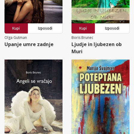
Kupi
Izposodi
Kupi
Izposodi
Olga Gutman
Boris Brunec
Upanje umre zadnje
Ljudje in ljubezen ob
Muri