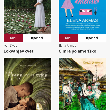
Kupi
Izposodi
Kupi
Izposodi
Ivan Sivec
Elena Armas
Lokvanjev cvet
Cimra po ameriško