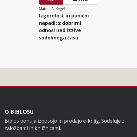
Mateja A. Kegel
Izgorelost in panični
napadi: z dobrimi
odnosi nad izzive
sodobnega časa
Noga
O BIBLOSU
Biblos ponuja izposojo in prodajo e-knjig. Sodeluje z
založbami in knjižnicami.