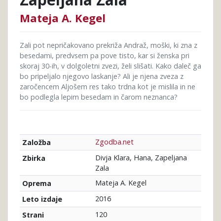
Mateja A. Kegel
Zali pot nepričakovano prekriža Andraž, moški, ki zna z
besedami, predvsem pa pove tisto, kar si ženska pri
skoraj 30-ih, v dolgoletni zvezi, želi slišati. Kako daleč ga
bo pripeljalo njegovo laskanje? Ali je njena zveza z
zaročencem Aljošem res tako trdna kot je mislila in ne
bo podlegla lepim besedam in čarom neznanca?
Zgodba.net
Založba
Divja Klara, Hana, Zapeljana
Zbirka
Zala
Mateja A. Kegel
Oprema
2016
Leto izdaje
120
Strani