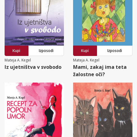
Kupi
Izposodi
Kupi
Izposodi
Mateja A. Kegel
Mateja A. Kegel
Iz ujetništva v svobodo
Mami, zakaj ima teta
žalostne oči?