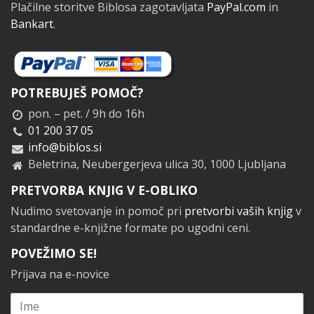
Plačilne storitve Biblosa zagotavljata
PayPal.com
in
Bankart
.
POTREBUJEŠ POMOČ?
pon. – pet. / 9h do 16h
01 200 37 05
info@biblos.si
Beletrina, Neubergerjeva ulica 30, 1000 Ljubljana
PRETVORBA KNJIG V E-OBLIKO
Nudimo svetovanje in pomoč pri
pretvorbi vaših knjig
v
standardne e-knjižne formate po ugodni ceni.
POVEŽIMO SE!
Prijava na e-novice