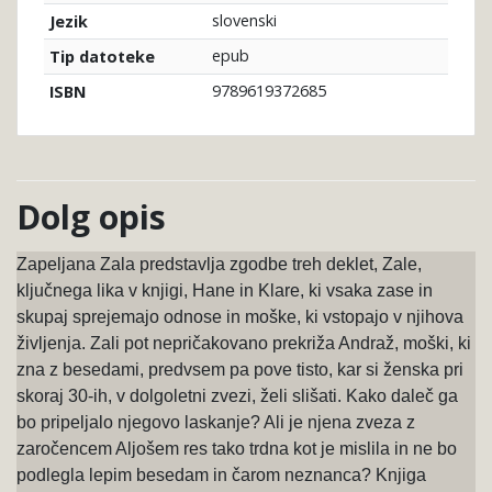
slovenski
Jezik
epub
Tip datoteke
9789619372685
ISBN
Dolg opis
Zapeljana Zala predstavlja zgodbe treh deklet, Zale,
ključnega lika v knjigi, Hane in Klare, ki vsaka zase in
skupaj sprejemajo odnose in moške, ki vstopajo v njihova
življenja. Zali pot nepričakovano prekriža Andraž, moški, ki
zna z besedami, predvsem pa pove tisto, kar si ženska pri
skoraj 30-ih, v dolgoletni zvezi, želi slišati. Kako daleč ga
bo pripeljalo njegovo laskanje? Ali je njena zveza z
zaročencem Aljošem res tako trdna kot je mislila in ne bo
podlegla lepim besedam in čarom neznanca? Knjiga