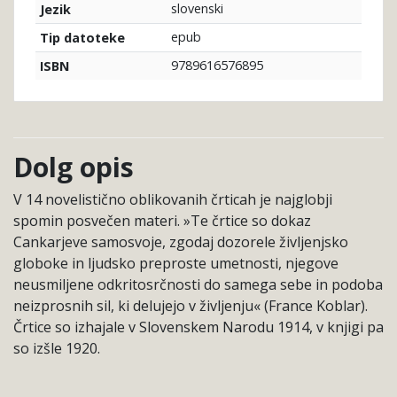
slovenski
Jezik
epub
Tip datoteke
9789616576895
ISBN
Dolg opis
V 14 novelistično oblikovanih črticah je najglobji
spomin posvečen materi. »Te črtice so dokaz
Cankarjeve samosvoje, zgodaj dozorele življenjsko
globoke in ljudsko preproste umetnosti, njegove
neusmiljene odkritosrčnosti do samega sebe in podoba
neizprosnih sil, ki delujejo v življenju« (France Koblar).
Črtice so izhajale v Slovenskem Narodu 1914, v knjigi pa
so izšle 1920.