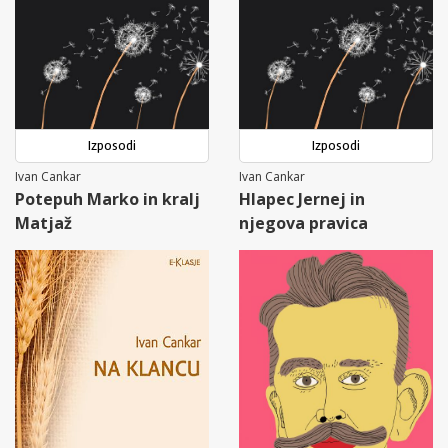
Izposodi
Izposodi
Ivan Cankar
Ivan Cankar
Potepuh Marko in kralj
Hlapec Jernej in
Matjaž
njegova pravica