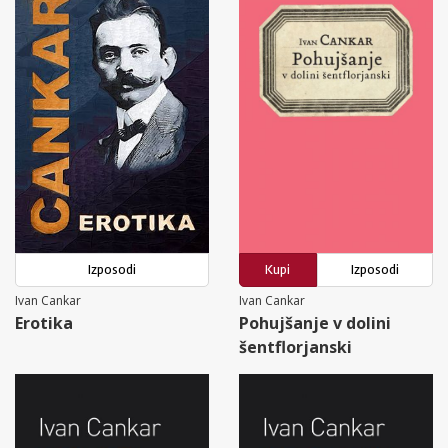
Izposodi
Kupi
Izposodi
Ivan Cankar
Ivan Cankar
Erotika
Pohujšanje v dolini
šentflorjanski