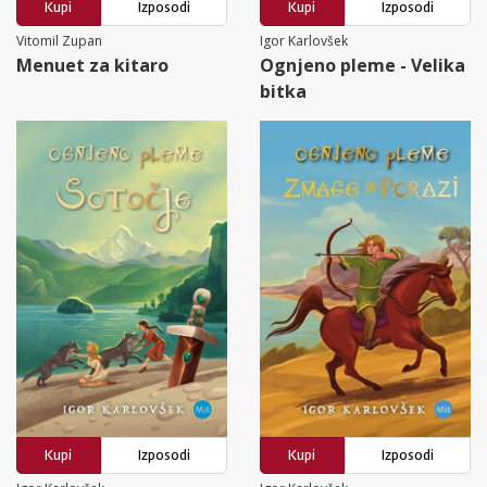
Kupi
Izposodi
Kupi
Izposodi
Vitomil Zupan
Igor Karlovšek
Menuet za kitaro
Ognjeno pleme - Velika
bitka
Kupi
Izposodi
Kupi
Izposodi