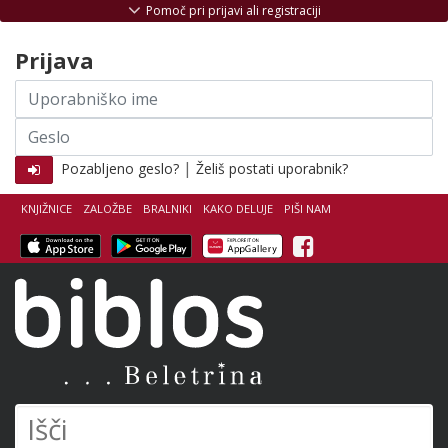
Skoči na vsebino
Pomoč pri prijavi ali registraciji
Prijava
Uporabniško
ime
Geslo
|
Pozabljeno geslo?
Želiš postati uporabnik?
KNJIŽNICE
ZALOŽBE
BRALNIKI
KAKO DELUJE
PIŠI NAM
Facebook
Biblos