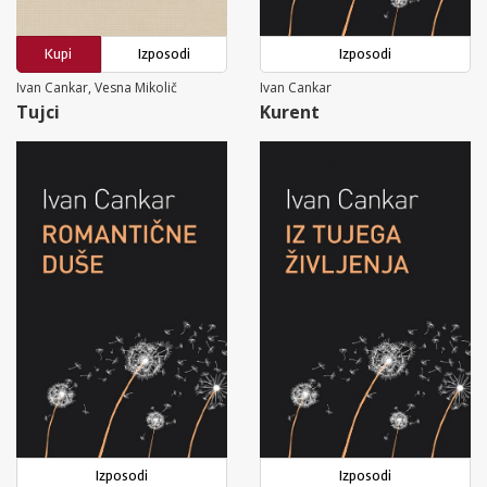
Kupi
Izposodi
Izposodi
Ivan Cankar, Vesna Mikolič
Ivan Cankar
Tujci
Kurent
Izposodi
Izposodi