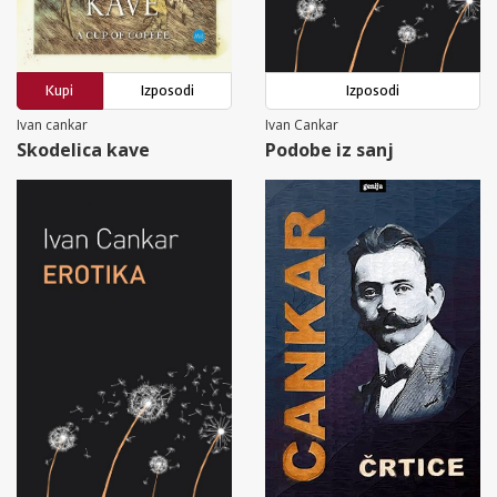
Kupi
Izposodi
Izposodi
Ivan cankar
Ivan Cankar
Skodelica kave
Podobe iz sanj