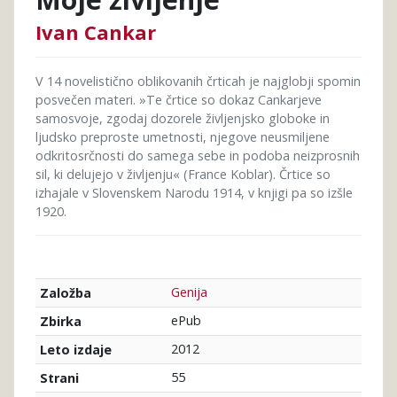
Ivan Cankar
V 14 novelistično oblikovanih črticah je najglobji spomin
posvečen materi. »Te črtice so dokaz Cankarjeve
samosvoje, zgodaj dozorele življenjsko globoke in
ljudsko preproste umetnosti, njegove neusmiljene
odkritosrčnosti do samega sebe in podoba neizprosnih
sil, ki delujejo v življenju« (France Koblar). Črtice so
izhajale v Slovenskem Narodu 1914, v knjigi pa so izšle
1920.
Genija
Založba
ePub
Zbirka
2012
Leto izdaje
55
Strani