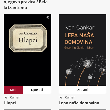
njegova pravica / Bela
krizantema
Kupi
Izposodi
Izposodi
Ivan Cankar
Ivan Cankar
Hlapci
Lepa naša domovina