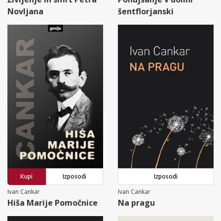
Novljana
šentflorjanski
Kupi
Izposodi
Izposodi
Ivan Cankar
Ivan Cankar
Hiša Marije Pomočnice
Na pragu