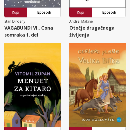
Kupi
Izposodi
Kupi
Izposodi
Stan Dirdeny
Andreï Makine
VAGABUNDI VI., Cona
Otočje drugačnega
somraka 1. del
življenja