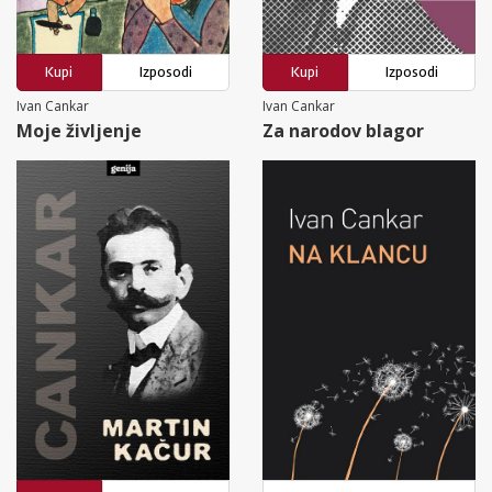
Kupi
Izposodi
Kupi
Izposodi
Ivan Cankar
Ivan Cankar
Moje življenje
Za narodov blagor