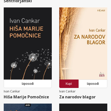
Šentflorjanski
Izposodi
Kupi
Izposodi
Ivan Cankar
Ivan Cankar
Hiša Marije Pomočnice
Za narodov blagor