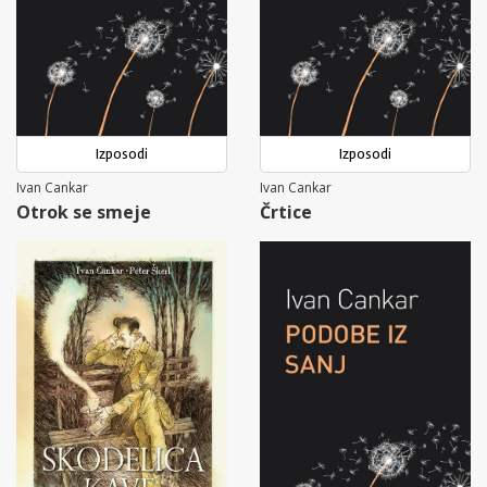
Izposodi
Izposodi
Ivan Cankar
Ivan Cankar
Otrok se smeje
Črtice