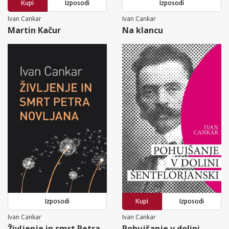
Kupi
Izposodi
Izposodi
Ivan Cankar
Ivan Cankar
Martin Kačur
Na klancu
Izposodi
Kupi
Izposodi
Ivan Cankar
Ivan Cankar
Življenje in smrt Petra
Pohujšanje v dolini