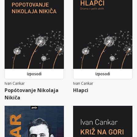
Izposodi
Izposodi
Ivan Cankar
Ivan Cankar
Popótovanje Nikolaja
Hlapci
Nikiča