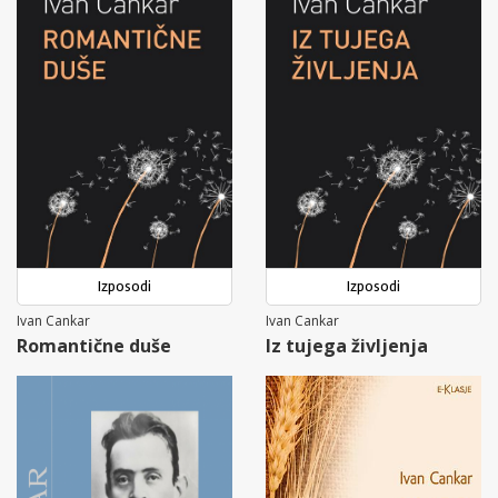
Izposodi
Izposodi
Ivan Cankar
Ivan Cankar
Romantične duše
Iz tujega življenja