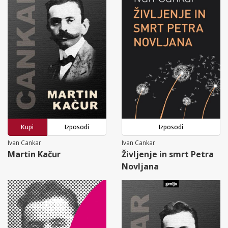
Kupi
Izposodi
Izposodi
Ivan Cankar
Ivan Cankar
Martin Kačur
Življenje in smrt Petra
Novljana