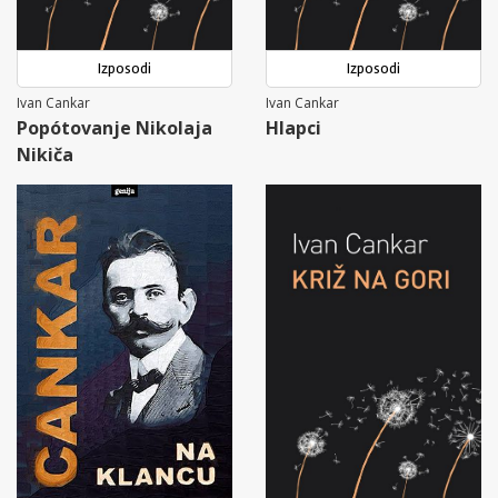
Izposodi
Izposodi
Ivan Cankar
Ivan Cankar
Popótovanje Nikolaja
Hlapci
Nikiča