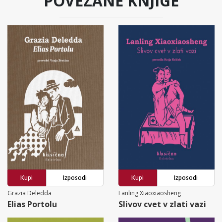
POVEZANE KNJIGE
Kupi
Izposodi
Kupi
Izposodi
Grazia Deledda
Lanling Xiaoxiaosheng
Elias Portolu
Slivov cvet v zlati vazi