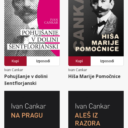
Kupi
Izposodi
Kupi
Izposodi
Ivan Cankar
Ivan Cankar
Pohujšanje v dolini
Hiša Marije Pomočnice
šentflorjanski