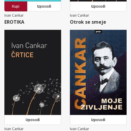
Kupi
Izposodi
Izposodi
Ivan Cankar
Ivan Cankar
EROTIKA
Otrok se smeje
Izposodi
Izposodi
Ivan Cankar
Ivan Cankar