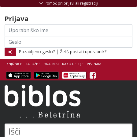
Skoči na vsebino
Pomoč pri prijavi ali registraciji
Prijava
Uporabniško
ime
Geslo
|
Pozabljeno geslo?
Želiš postati uporabnik?
KNJIŽNICE
ZALOŽBE
BRALNIKI
KAKO DELUJE
PIŠI NAM
Facebook
Biblos