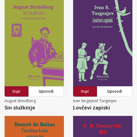
Kupi
Izposodi
Kupi
Izposodi
August Strindberg
Ivan Sergejevič Turgenjev
Sin služkinje
Lovčevi zapiski