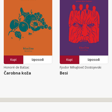
Kupi
Izposodi
Kupi
Izposodi
Honoré de Balzac
Fjodor Mihajlovič Dostojevski
Čarobna koža
Besi