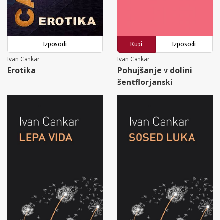
Izposodi
Kupi
Izposodi
Ivan Cankar
Ivan Cankar
Erotika
Pohujšanje v dolini
šentflorjanski