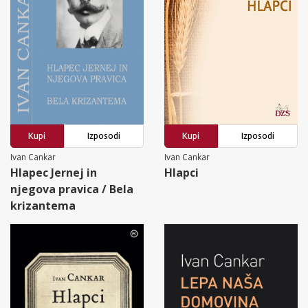
Kupi
Izposodi
Kupi
Izposodi
Ivan Cankar
Ivan Cankar
Hlapec Jernej in
Hlapci
njegova pravica / Bela
krizantema