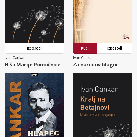
Izposodi
Kupi
Izposodi
Ivan Cankar
Ivan Cankar
Hiša Marije Pomočnice
Za narodov blagor