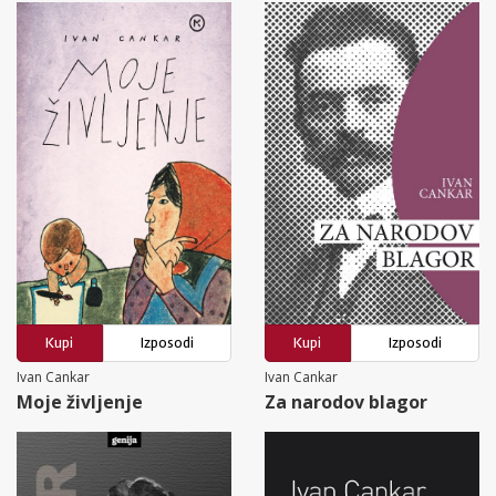
Kupi
Izposodi
Kupi
Izposodi
Ivan Cankar
Ivan Cankar
Moje življenje
Za narodov blagor