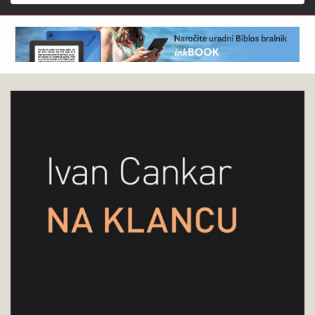
Išči
Ivan
Pokukaj
Cankar
v
:
knjigo
Na
klancu