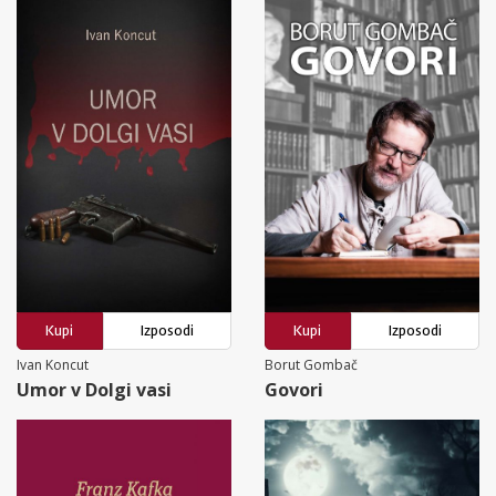
Kupi
Izposodi
Kupi
Izposodi
Ivan Koncut
Borut Gombač
Umor v Dolgi vasi
Govori