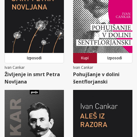
Izposodi
Kupi
Izposodi
Ivan Cankar
Ivan Cankar
Življenje in smrt Petra
Pohujšanje v dolini
Novljana
šentflorjanski