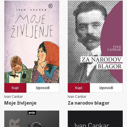
Kupi
Izposodi
Kupi
Izposodi
Ivan Cankar
Ivan Cankar
Moje življenje
Za narodov blagor