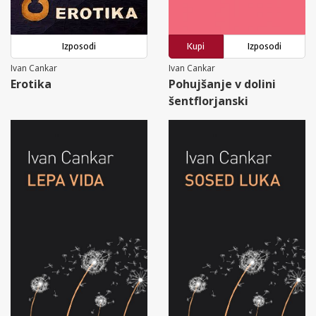
Izposodi
Kupi
Izposodi
Ivan Cankar
Ivan Cankar
Erotika
Pohujšanje v dolini
šentflorjanski