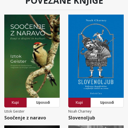
POVEZANE KNJIGE
Kupi
Izposodi
Kupi
Izposodi
Iztok Geister
Noah Charney
Soočenje z naravo
Slovenoljub