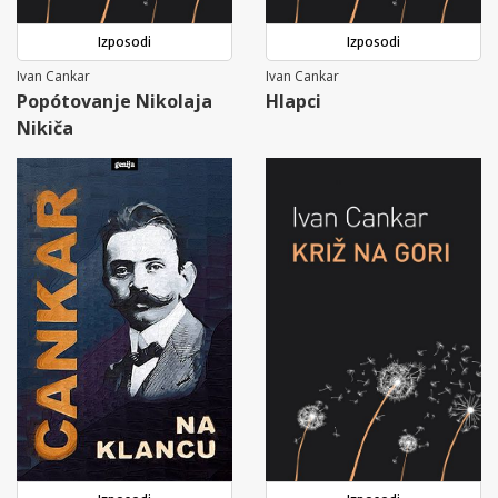
Izposodi
Izposodi
Ivan Cankar
Ivan Cankar
Popótovanje Nikolaja
Hlapci
Nikiča