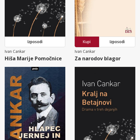
Izposodi
Kupi
Izposodi
Ivan Cankar
Ivan Cankar
Hiša Marije Pomočnice
Za narodov blagor