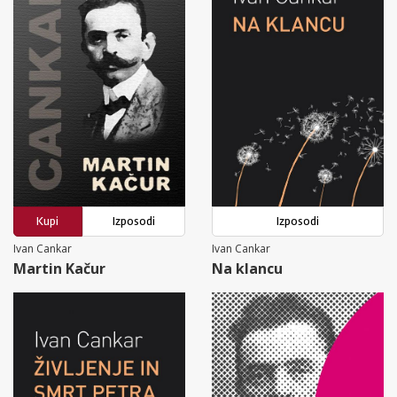
Kupi
Izposodi
Izposodi
Ivan Cankar
Ivan Cankar
Martin Kačur
Na klancu