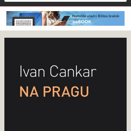
Išči
Ivan
Pokukaj
Cankar
v
:
knjigo
Na
pragu