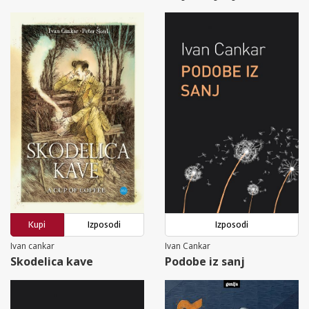
Kupi
Izposodi
Izposodi
Ivan cankar
Ivan Cankar
Skodelica kave
Podobe iz sanj