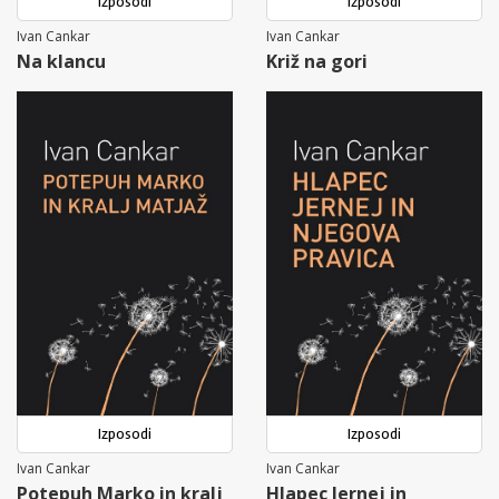
Izposodi
Izposodi
Ivan Cankar
Ivan Cankar
Na klancu
Križ na gori
Izposodi
Izposodi
Ivan Cankar
Ivan Cankar
Potepuh Marko in kralj
Hlapec Jernej in