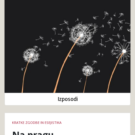
Izposodi
Podrobnosti
KRATKE ZGODBE IN ESEJISTIKA
knjige
Na pragu