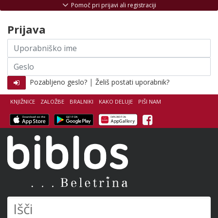
Skoči na vsebino
Pomoč pri prijavi ali registraciji
Prijava
Uporabniško
ime
Geslo
|
Pozabljeno geslo?
Želiš postati uporabnik?
KNJIŽNICE
ZALOŽBE
BRALNIKI
KAKO DELUJE
PIŠI NAM
Facebook
Biblos