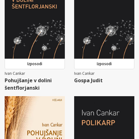
Izposodi
Izposodi
Ivan Cankar
Ivan Cankar
Pohujšanje v dolini
Gospa Judit
šentflorjanski