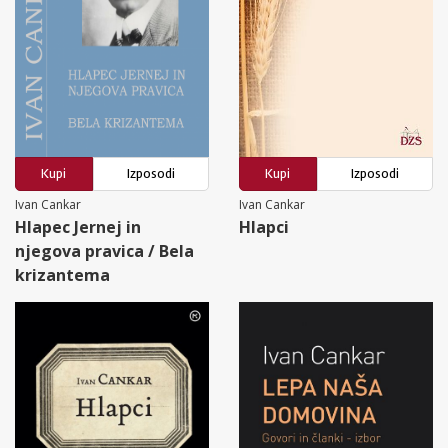
Kupi
Izposodi
Kupi
Izposodi
Ivan Cankar
Ivan Cankar
Hlapec Jernej in
Hlapci
njegova pravica / Bela
krizantema