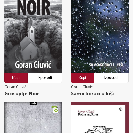
Kupi
Izposodi
Kupi
Izposodi
Goran Gluvić
Goran Gluvić
Grosuplje Noir
Samo koraci u kiši