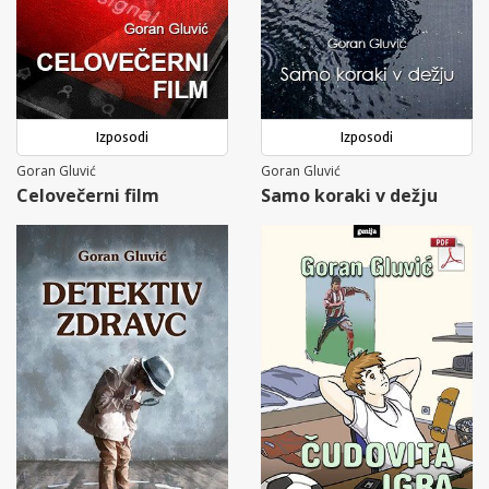
Izposodi
Izposodi
Goran Gluvić
Goran Gluvić
Celovečerni film
Samo koraki v dežju