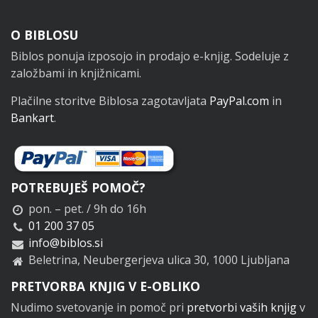
Noga
O BIBLOSU
Biblos ponuja izposojo in prodajo e-knjig. Sodeluje z
založbami in knjižnicami.
Plačilne storitve Biblosa zagotavljata
PayPal.com
in
Bankart
.
POTREBUJEŠ POMOČ?
pon. – pet. / 9h do 16h
01 200 37 05
info@biblos.si
Beletrina, Neubergerjeva ulica 30, 1000 Ljubljana
PRETVORBA KNJIG V E-OBLIKO
Nudimo svetovanje in pomoč pri
pretvorbi vaših knjig
v