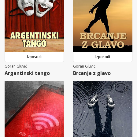
Izposodi
Izposodi
Goran Gluvić
Goran Gluvić
Argentinski tango
Brcanje z glavo