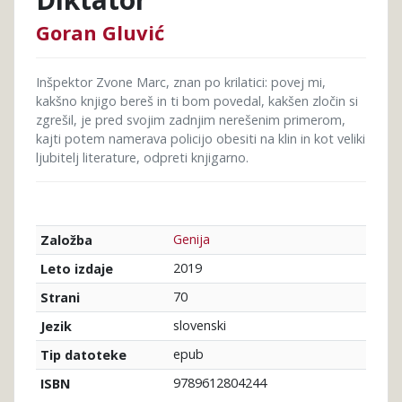
Goran Gluvić
Inšpektor Zvone Marc, znan po krilatici: povej mi,
kakšno knjigo bereš in ti bom povedal, kakšen zločin si
zgrešil, je pred svojim zadnjim nerešenim primerom,
kajti potem namerava policijo obesiti na klin in kot veliki
ljubitelj literature, odpreti knjigarno.
Genija
Založba
2019
Leto izdaje
70
Strani
slovenski
Jezik
epub
Tip datoteke
9789612804244
ISBN