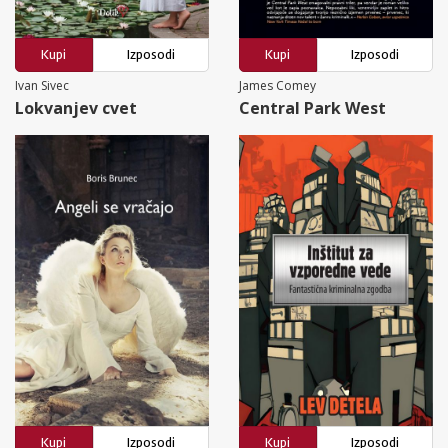
Kupi
Izposodi
Kupi
Izposodi
Ivan Sivec
James Comey
Lokvanjev cvet
Central Park West
Kupi
Izposodi
Kupi
Izposodi