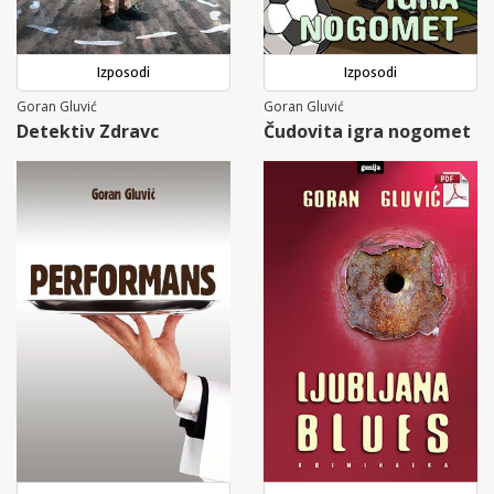
Izposodi
Izposodi
Goran Gluvić
Goran Gluvić
Detektiv Zdravc
Čudovita igra nogomet