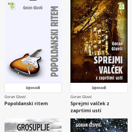
Izposodi
Izposodi
Goran Gluvić
Goran Gluvić
Popoldanski ritem
Sprejmi valček z
zaprtimi usti