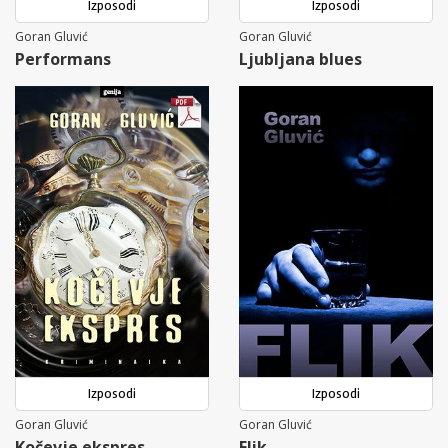
Izposodi
Izposodi
Goran Gluvić
Goran Gluvić
Performans
Ljubljana blues
Izposodi
Izposodi
Goran Gluvić
Goran Gluvić
Kočevje ekspres
Flik