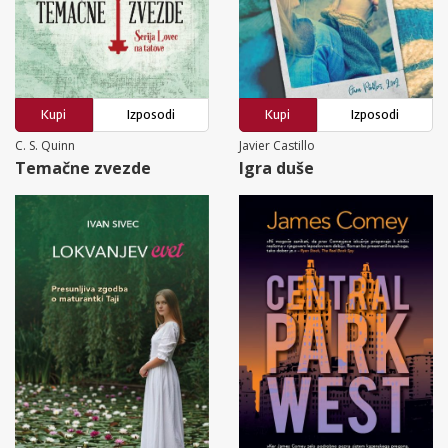
Kupi
Izposodi
Kupi
Izposodi
C. S. Quinn
Javier Castillo
Temačne zvezde
Igra duše