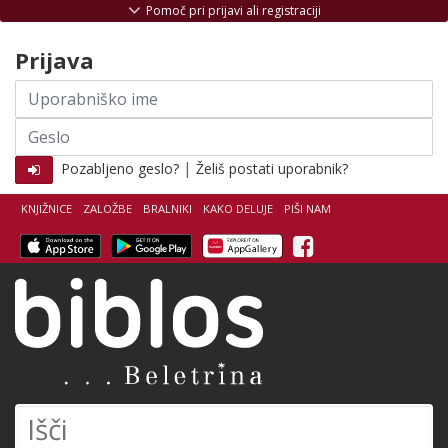
Skoči na vsebino
Pomoč pri prijavi ali registraciji
Prijava
Uporabniško
ime
Geslo
|
Pozabljeno geslo?
Želiš postati uporabnik?
KNJIŽNICE
ZALOŽBE
BRALNIKI
KAKO DELUJE
PIŠI NAM
Facebook
Biblos