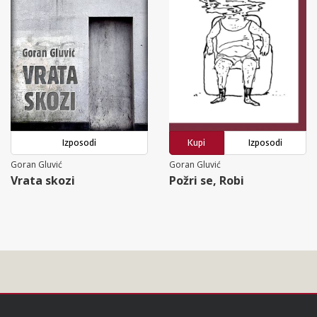
Izposodi
Kupi
Izposodi
Goran Gluvić
Goran Gluvić
Vrata skozi
Požri se, Robi