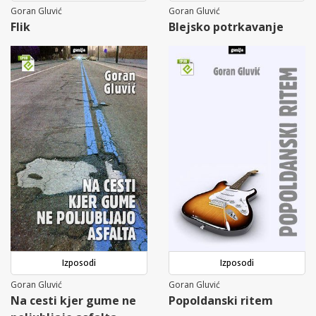
Goran Gluvić
Goran Gluvić
Flik
Blejsko potrkavanje
Izposodi
Izposodi
Goran Gluvić
Goran Gluvić
Na cesti kjer gume ne
Popoldanski ritem