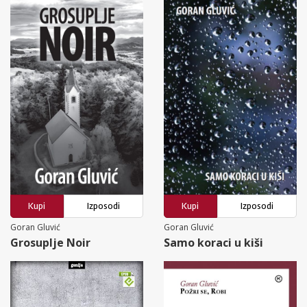
Kupi
Izposodi
Kupi
Izposodi
Goran Gluvić
Goran Gluvić
Grosuplje Noir
Samo koraci u kiši