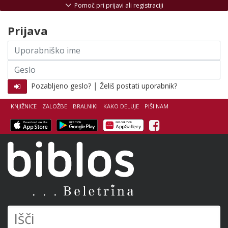
Skoči na vsebino
Pomoč pri prijavi ali registraciji
Prijava
Uporabniško
ime
Geslo
|
Pozabljeno geslo?
Želiš postati uporabnik?
KNJIŽNICE
ZALOŽBE
BRALNIKI
KAKO DELUJE
PIŠI NAM
Facebook
Biblos