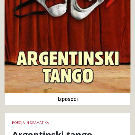
Izposodi
Podrobnosti
POEZIJA IN DRAMATIKA
knjige
Argentinski tango