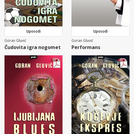
Izposodi
Izposodi
Goran Gluvić
Goran Gluvić
Čudovita igra nogomet
Performans