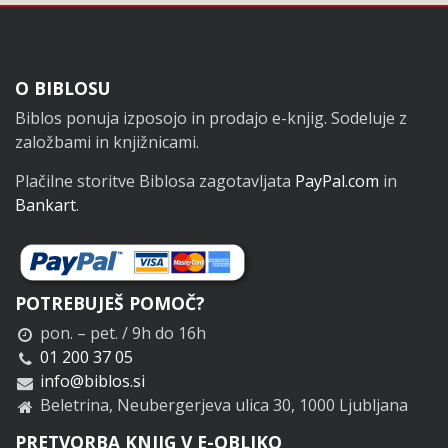
Noga
O BIBLOSU
Biblos ponuja izposojo in prodajo e-knjig. Sodeluje z
založbami in knjižnicami.
Plačilne storitve Biblosa zagotavljata
PayPal.com
in
Bankart
.
POTREBUJEŠ POMOČ?
pon. – pet. / 9h do 16h
01 200 37 05
info@biblos.si
Beletrina, Neubergerjeva ulica 30, 1000 Ljubljana
PRETVORBA KNJIG V E-OBLIKO