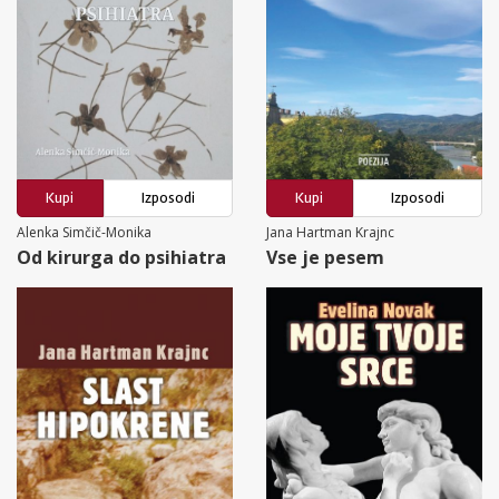
Kupi
Izposodi
Kupi
Izposodi
Alenka Simčič-Monika
Jana Hartman Krajnc
Od kirurga do psihiatra
Vse je pesem