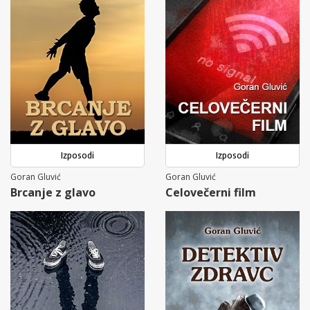
Izposodi
Izposodi
Goran Gluvić
Goran Gluvić
Brcanje z glavo
Celovečerni film