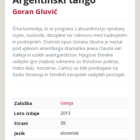
Goran Gluvić
Črna komedija, ki se poigrava z absurdnostjo vprašanj
vojne, svobode, discipline ter odnosov med nadrejenim
in podrejenim. Dramski opus Gorana Gluvića je nastal
pod vplivom ameriškega dramatika Jeana Clauda van
Italieja in ruskih avantgardistov. Njegove številne
radijske igre (najbolj odmevne so Borutovo poletje,
Video klub, Konzerve, Carlos) so bile predvajane na
Radiu Slovenija in številnih evropskih radijskih postajah.
Genija
Založba
2013
Leto izdaje
59
Strani
slovenski
Jezik