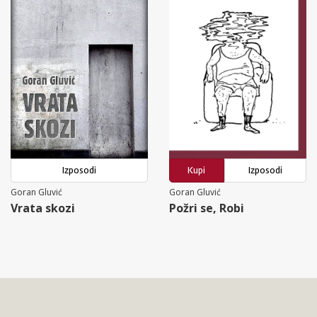
Izposodi
Kupi
Izposodi
Goran Gluvić
Goran Gluvić
Vrata skozi
Požri se, Robi