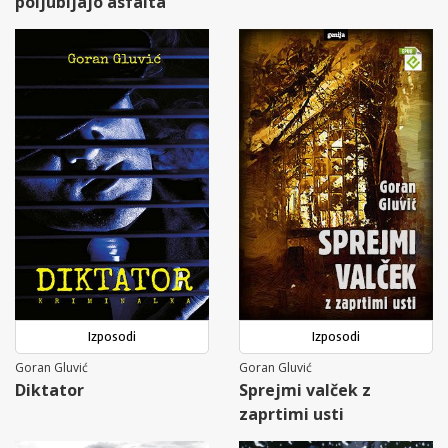
poljubljajo asfalta
Izposodi
Izposodi
Goran Gluvić
Goran Gluvić
Diktator
Sprejmi valček z
zaprtimi usti