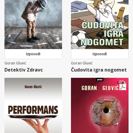
Izposodi
Izposodi
Goran Gluvić
Goran Gluvić
Detektiv Zdravc
Čudovita igra nogomet