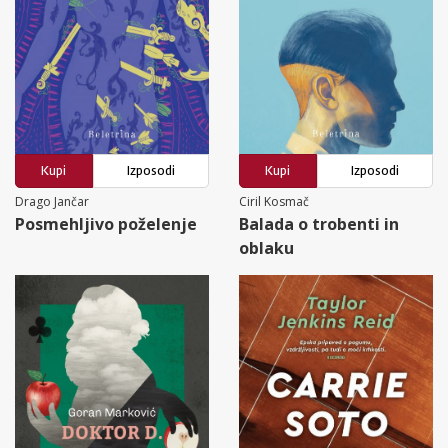
Kupi
Izposodi
Kupi
Izposodi
Drago Jančar
Ciril Kosmač
Posmehljivo poželenje
Balada o trobenti in
oblaku