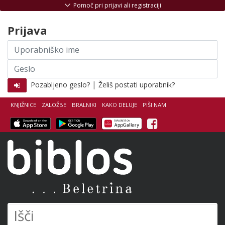
Skoči na vsebino
Pomoč pri prijavi ali registraciji
Prijava
Uporabniško
ime
Geslo
|
Pozabljeno geslo?
Želiš postati uporabnik?
KNJIŽNICE
ZALOŽBE
BRALNIKI
KAKO DELUJE
PIŠI NAM
Facebook
Biblos