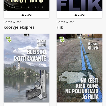
Izposodi
Izposodi
Goran Gluvić
Goran Gluvić
Kočevje ekspres
Flik