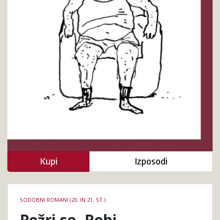
Kupi
Izposodi
Podrobnosti
SODOBNI ROMANI (20. IN 21. ST.)
knjige
Požri se, Robi