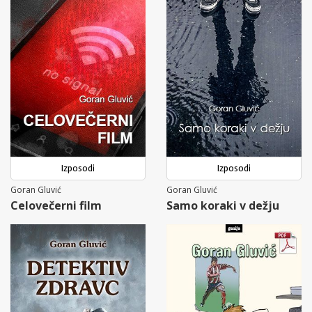
Izposodi
Izposodi
Goran Gluvić
Goran Gluvić
Celovečerni film
Samo koraki v dežju