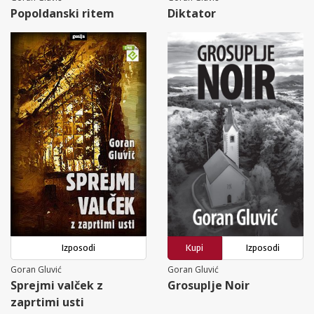
Popoldanski ritem
Diktator
Izposodi
Kupi
Izposodi
Goran Gluvić
Goran Gluvić
Sprejmi valček z
Grosuplje Noir
zaprtimi usti