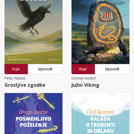
Kupi
Izposodi
Kupi
Izposodi
Peter Nádas
Domen Kodrič
Grozljive zgodbe
Južni Viking