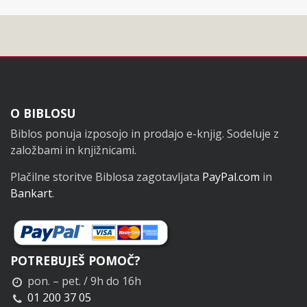
Noga
O BIBLOSU
Biblos ponuja izposojo in prodajo e-knjig. Sodeluje z
založbami in knjižnicami.
Plačilne storitve Biblosa zagotavljata
PayPal.com
in
Bankart
.
POTREBUJEŠ POMOČ?
pon. – pet. / 9h do 16h
01 200 37 05