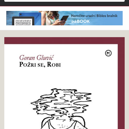
Išči
Goran
Pokukaj
Gluvić
v
:
knjigo
Požri
se,
Robi