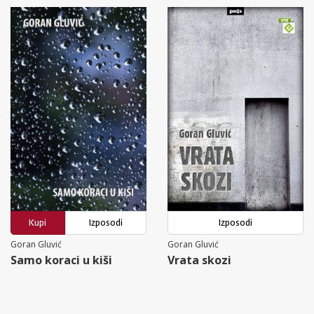
Kupi
Izposodi
Izposodi
Goran Gluvić
Goran Gluvić
Samo koraci u kiši
Vrata skozi