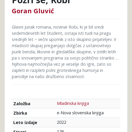
Goran Gluvić
Glavni junak romana, novinar Robi, ki je bil sredi
sedemdesetih let študent, ostaja isti tudi na pragu
srednjih let − večni upornik z isto skupino prijateljev. V
mladosti skupaj preganjajo dolgčas z ustanovitvijo
punk benda, likovne in gledališke skupine, v zrelih letih
pa s snovanjem programa za svojo politično stranko …
Njihova najmočnejša vez je veselje do igre, zato so
zapleti in razpleti polni grotesknega humorja in
parodije na našo družbeno stvarnost.
Mladinska knjiga
Založba
e-Nova slovenska knjiga
Zbirka
2022
Leto izdaje
176
Strani