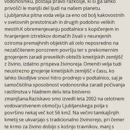
vodonosniku, postaja pravo razkošje, ki si ga lahko
privošči le manjši del ljudi na našem planetu.
Ljubljanska pitna voda velja za eno od bolj kakovostnih
v svetovnih prestolnicah in drugih podobno velikih
mestih.K obremenjevanju podtalnice s kopičenjem in
hranjenjem iztrebkov domačih živali v neurejenih
oziroma premajhnih objektih ali celo neposredno na
nezaščitenem poroznem površju ter s prekomernim
gnojenjem zaradi prevelikih obtežb kmetijskih zemljišč
z živino, izdatno prispeva živinoreja. Omeniti velja tudi
neustrezno gnojenje kmetijskih zemljišč v času, ko
lahko škodljive snovi hitro prodrejo v podtalnico, saj je
samočistilna sposobnost vodonosnika zaradi počivanja
rastlinstva v hladnem delu leta bistveno
zmanjšana.Raziskavo smo izvedli leta 2002 na celotnem
vodovarstvenem območju Ljubljanskega polja s
površino nekaj več kot 56 km2. Na večini tamkajšnjih
kmetij se ukvarjajo s tradicionalno živinorejo, pri čemer
te krmo za živino dobijo s košnjo travnikov, manj s