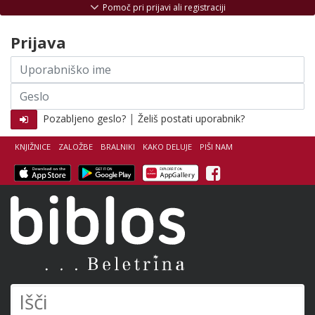
Skoči na vsebino
Pomoč pri prijavi ali registraciji
Prijava
Uporabniško
ime
Geslo
|
Pozabljeno geslo?
Želiš postati uporabnik?
KNJIŽNICE
ZALOŽBE
BRALNIKI
KAKO DELUJE
PIŠI NAM
Facebook
Biblos