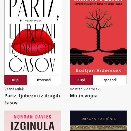
Kupi
Izposodi
Kupi
Izposodi
Vesna Milek
Boštjan Videmšek
Pariz, ljubezni iz drugih
Mir in vojna
časov