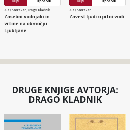
Kupi
Izposodi
Kupi
Izposodi
Aleš Smrekar,Drago Kladnik
Aleš Smrekar
Zasebni vodnjaki in
Zavest ljudi o pitni vodi
vrtine na območju
Ljubljane
DRUGE KNJIGE AVTORJA:
DRAGO KLADNIK