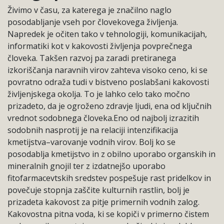
Živimo v času, za katerega je značilno naglo
posodabljanje vseh por človekovega življenja.
Napredek je očiten tako v tehnologiji, komunikacijah,
informatiki kot v kakovosti življenja povprečnega
človeka. Takšen razvoj pa zaradi pretiranega
izkoriščanja naravnih virov zahteva visoko ceno, ki se
povratno odraža tudi v bistveno poslabšani kakovosti
življenjskega okolja. To je lahko celo tako močno
prizadeto, da je ogroženo zdravje ljudi, ena od ključnih
vrednot sodobnega človeka.Eno od najbolj izrazitih
sodobnih nasprotij je na relaciji intenzifikacija
kmetijstva–varovanje vodnih virov. Bolj ko se
posodablja kmetijstvo in z obilno uporabo organskih in
mineralnih gnojil ter z izdatnejšo uporabo
fitofarmacevtskih sredstev pospešuje rast pridelkov in
povečuje stopnja zaščite kulturnih rastlin, bolj je
prizadeta kakovost za pitje primernih vodnih zalog.
Kakovostna pitna voda, ki se kopiči v primerno čistem