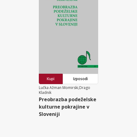
Kupi
Izposodi
Lučka Ažman Momirski,Drago
Kladnik
Preobrazba podeželske
kulturne pokrajine v
Sloveniji