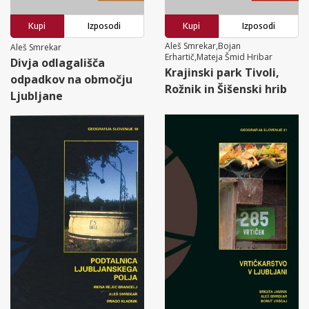
Kupi
Izposodi
Kupi
Izposodi
Aleš Smrekar,Bojan
Aleš Smrekar
Erhartič,Mateja Šmid Hribar
Divja odlagališča
Krajinski park Tivoli,
odpadkov na območju
Rožnik in Šišenski hrib
Ljubljane