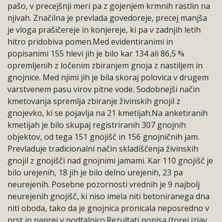
pašo, v precejšnji meri pa z gojenjem krmnih rastlin na
njivah. Značilna je prevlada govedoreje, precej manjša
je vloga prašičereje in konjereje, ki pa v zadnjih letih
hitro pridobiva pomen.Med evidentiranimi in
popisanimi 155 hlevi jih je bilo kar 134 ali 86,5 %
opremljenih z ločenim zbiranjem gnoja z nastiljem in
gnojnice. Med njimi jih je bila skoraj polovica v drugem
varstvenem pasu virov pitne vode. Sodobnejši način
kmetovanja spremlja zbiranje živinskih gnojil z
gnojevko, ki se pojavlja na 21 kmetijah.Na anketiranih
kmetijah je bilo skupaj registriranih 307 gnojnih
objektov, od tega 151 gnojišč in 156 gnojničnih jam.
Prevladuje tradicionalni način skladiščenja živinskih
gnojil z gnojišči nad gnojnimi jamami. Kar 110 gnojišč je
bilo urejenih, 18 jih je bilo delno urejenih, 23 pa
neurejenih. Posebne pozornosti vrednih je 9 najbolj
neurejenih gnojišč, ki niso imela niti betoniranega dna
niti oboda, tako da je gnojnica pronicala neposredno v
prst in naprej v podtalnico.Rezultati popisa (torej izjav