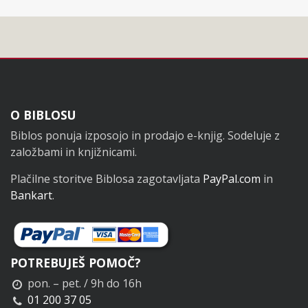
Noga
O BIBLOSU
Biblos ponuja izposojo in prodajo e-knjig. Sodeluje z
založbami in knjižnicami.
Plačilne storitve Biblosa zagotavljata
PayPal.com
in
Bankart
.
POTREBUJEŠ POMOČ?
pon. – pet. / 9h do 16h
01 200 37 05