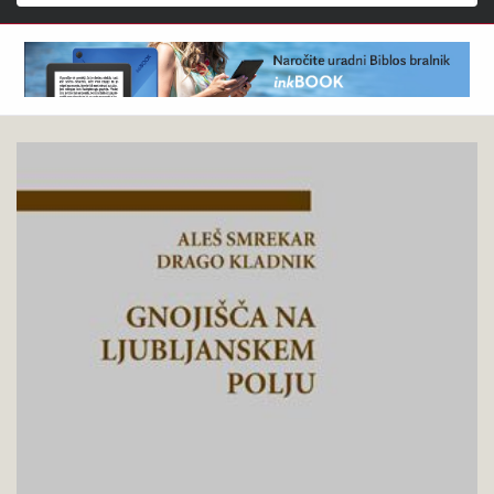
Išči
Aleš
Pokukaj
Smrekar,
v
Drago
knjigo
Kladnik
:
Gnojišča
na
Ljubljanskem
polju