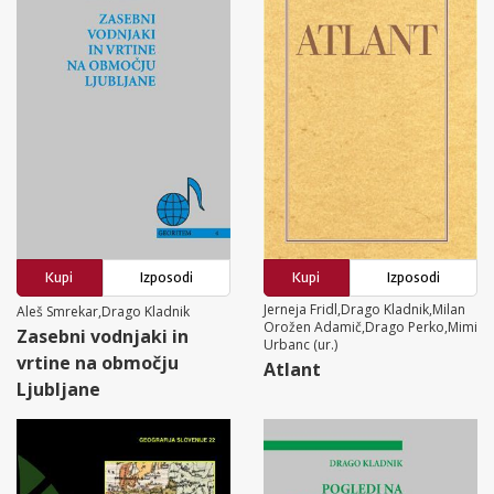
Kupi
Izposodi
Kupi
Izposodi
Jerneja Fridl,Drago Kladnik,Milan
Aleš Smrekar,Drago Kladnik
Orožen Adamič,Drago Perko,Mimi
Zasebni vodnjaki in
Urbanc (ur.)
vrtine na območju
Atlant
Ljubljane