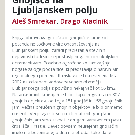
Ljubljanskem polju
Aleš Smrekar
,
Drago Kladnik
Knjiga obravnava gnojišča in gnojnične jame kot
potencialne točkovne vire onesnaževanja na
Ljubljanskem polju, zaradi prepletanja številnih
dejavnosti tudi sicer izpostavljenega hudim okoljskim
obremenitvam. Posebno ogrožene so tamkajšnje
bogate zaloge podtalnice, ki predstavljajo naravni vir
regionalnega pomena. Raziskava je bila izvedena leta
2002 na celotnem vodovarstvenem območju
Ljubljanskega polja s površino nekaj več kot 56 km2.
Na anketiranih kmetijah je bilo skupaj registriranih 307
gnojnih objektov, od tega 151 gnojišč in 156 gnojničnih
jam. Večina preučenih gnojnih objektov je bilo primerno
urejenih. Večje zgostitve problematičnih gnojišč in
gnojničnih jam smo zaznali v drugem varstvenem pasu
črpališča Hrastje. Devet povsem neurejenih gnojišč ni
imelo niti betoniranega dna niti oboda, tako da je