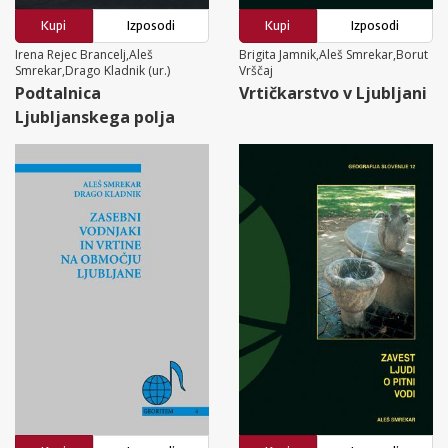
Kupi
Izposodi
Kupi
Izposodi
Irena Rejec Brancelj,Aleš
Brigita Jamnik,Aleš Smrekar,Borut
Smrekar,Drago Kladnik (ur.)
Vrščaj
Podtalnica
Vrtičkarstvo v Ljubljani
Ljubljanskega polja