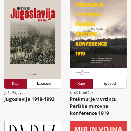
Kupi
Izposodi
Kupi
Izposodi
Jože Pirjevec
Uroš Lipušček
Jugoslavija 1918-1992
Prekmurje v vrtincu
Pariške mirovne
konference 1919