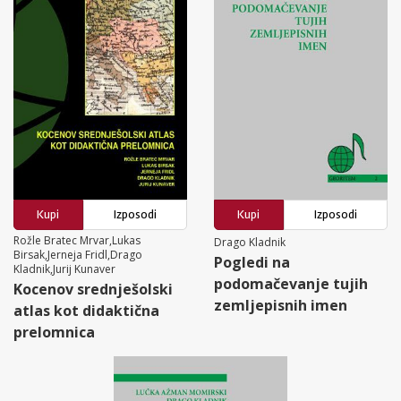
Kupi
Izposodi
Kupi
Izposodi
Rožle Bratec Mrvar,Lukas
Drago Kladnik
Birsak,Jerneja Fridl,Drago
Pogledi na
Kladnik,Jurij Kunaver
podomačevanje tujih
Kocenov srednješolski
zemljepisnih imen
atlas kot didaktična
prelomnica