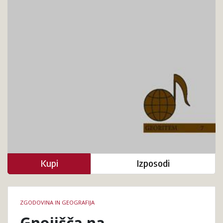
Kupi
Izposodi
Podrobnosti
ZGODOVINA IN GEOGRAFIJA
knjige
Gnojišča na