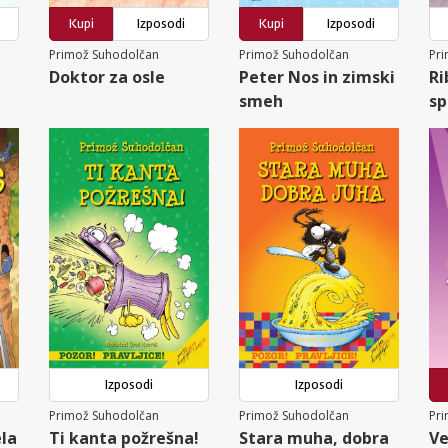
Kupi
Izposodi
Kupi
Izposodi
Primož Suhodolčan
Primož Suhodolčan
Pr
Doktor za osle
Peter Nos in zimski
Ri
smeh
sp
Izposodi
Izposodi
Primož Suhodolčan
Primož Suhodolčan
Pr
ela
Ti kanta požrešna!
Stara muha, dobra
Ve