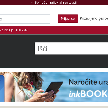
Pomoč pri prijavi ali registraciji
Pozabljeno geslo
Prijavi se
KO DELUJE
PIŠI NAM
s
Išči