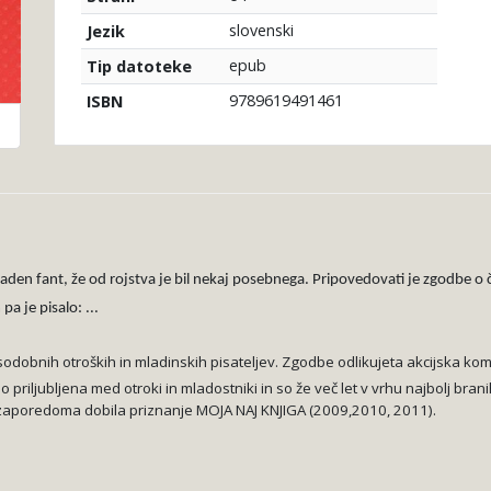
slovenski
Jezik
epub
Tip datoteke
9789619491461
ISBN
 navaden fant, že od rojstva je bil nekaj posebnega. Pripovedovati je zgodbe
pa je pisalo: ...
sodobnih otroških in mladinskih pisateljev. Zgodbe odlikujeta akcijska kome
lo priljubljena med otroki in mladostniki in so že več let v vrhu najbolj brani
rat zaporedoma dobila priznanje MOJA
NAJ KNJIGA (2009,2010, 2011).