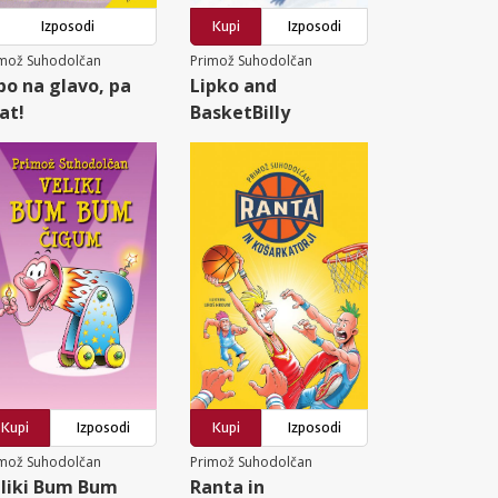
Izposodi
Kupi
Izposodi
imož Suhodolčan
Primož Suhodolčan
bo na glavo, pa
Lipko and
at!
BasketBilly
Kupi
Izposodi
Kupi
Izposodi
imož Suhodolčan
Primož Suhodolčan
liki Bum Bum
Ranta in