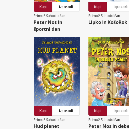
Kupi
Izposodi
Kupi
Izposodi
Primož Suhodolčan
Primož Suhodolčan
Peter Nos in
Lipko in KošoRok
športni dan
Kupi
Izposodi
Kupi
Izposodi
Primož Suhodolčan
Primož Suhodolčan
Hud planet
Peter Nos in deb