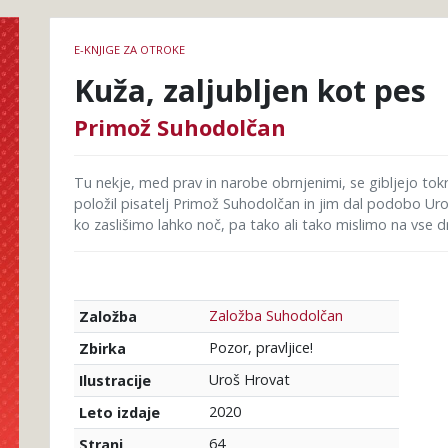
Podrobnosti
E-KNJIGE ZA OTROKE
knjige
Kuža, zaljubljen kot pes
Primož Suhodolčan
Tu nekje, med prav in narobe obrnjenimi, se gibljejo tokr
položil pisatelj Primož Suhodolčan in jim dal podobo Ur
ko zaslišimo lahko noč, pa tako ali tako mislimo na vse d
Založba Suhodolčan
Založba
Pozor, pravljice!
Zbirka
Uroš Hrovat
Ilustracije
2020
Leto izdaje
64
Strani