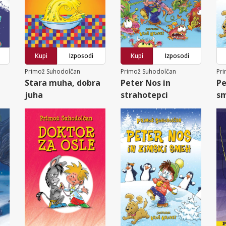
Kupi
Izposodi
Kupi
Izposodi
Primož Suhodolčan
Primož Suhodolčan
Pr
Stara muha, dobra
Peter Nos in
Pe
juha
strahotepci
s