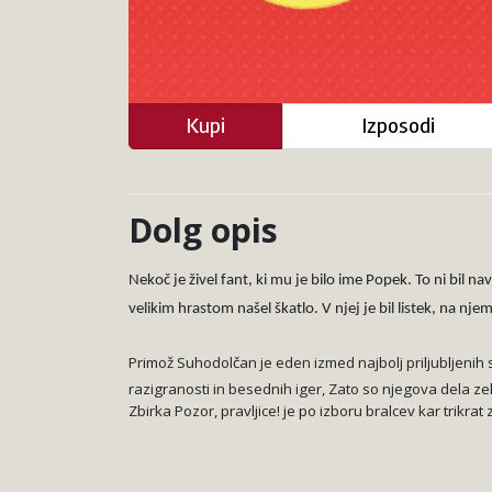
Kupi
Izposodi
Dolg opis
Nekoč je živel fant, ki mu je bilo ime Popek. To ni bil
velikim hrastom našel škatlo. V njej je bil listek, na njem 
Primož Suhodolčan je eden izmed najbolj priljubljenih 
razigranosti in besednih iger, Zato so njegova dela
ze
Zbirka Pozor, pravljice! je po izboru bralcev kar trik