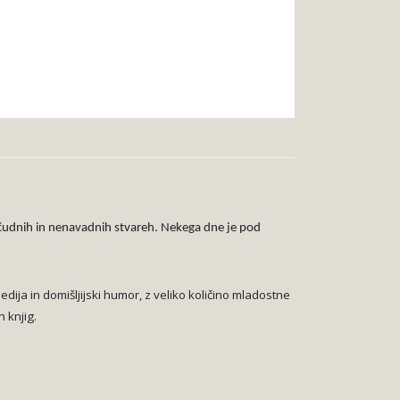
 o čudnih in nenavadnih stvareh. Nekega dne je pod
dija in domišljijski humor,
z veliko količino mladostne
h knjig.