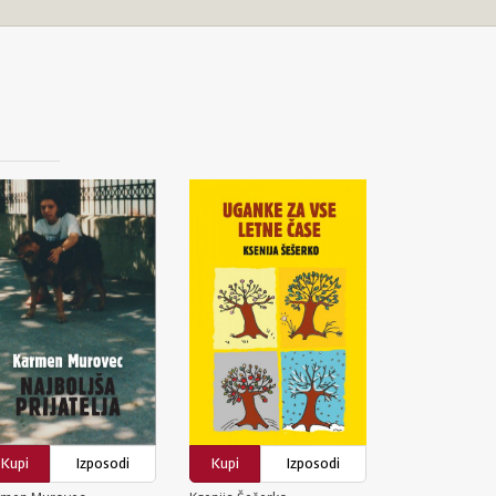
Kupi
Izposodi
Kupi
Izposodi