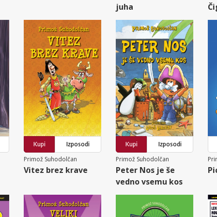
juha
Č
Kupi
Izposodi
Kupi
Izposodi
Primož Suhodolčan
Primož Suhodolčan
Pr
Vitez brez krave
Peter Nos je še
Pi
vedno vsemu kos