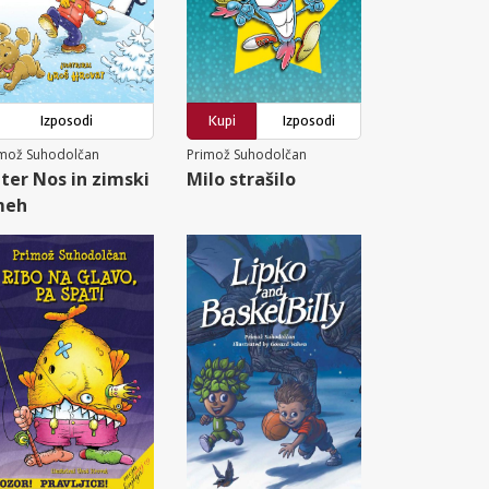
Izposodi
Kupi
Izposodi
imož Suhodolčan
Primož Suhodolčan
ter Nos in zimski
Milo strašilo
meh