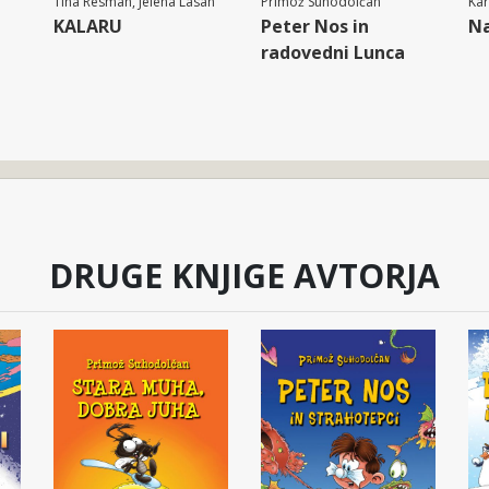
Tina Resman, Jelena Lasan
Primož Suhodolčan
Ka
KALARU
Peter Nos in
Na
radovedni Lunca
DRUGE KNJIGE AVTORJA