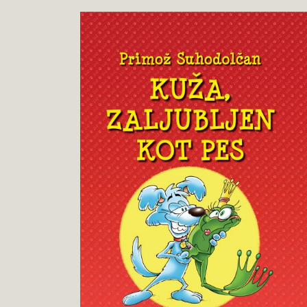
Primož
Pokukaj
Suhodolčan
v
:
knjigo
Kuža,
zaljubljen
kot
pes