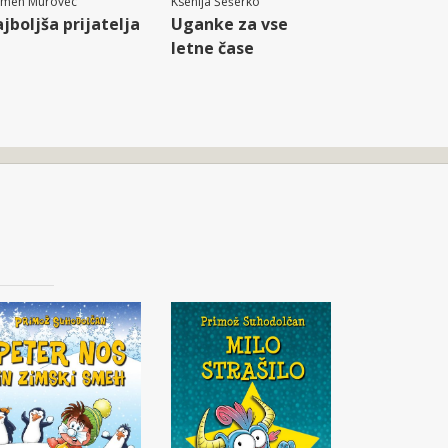
rmen Murovec
Ksenija Šešerko
jboljša prijatelja
Uganke za vse
letne čase