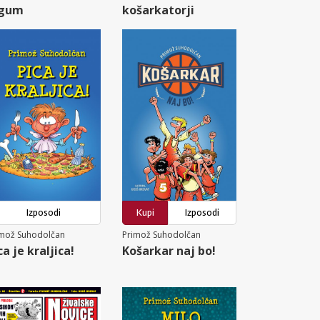
igum
košarkatorji
Izposodi
Kupi
Izposodi
imož Suhodolčan
Primož Suhodolčan
ca je kraljica!
Košarkar naj bo!