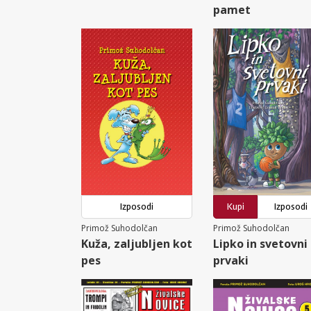
pamet
Izposodi
Kupi
Izposodi
Primož Suhodolčan
Primož Suhodolčan
Kuža, zaljubljen kot
Lipko in svetovni
pes
prvaki