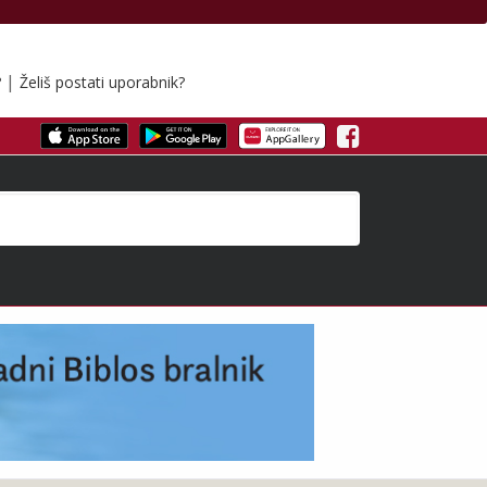
|
?
Želiš postati uporabnik?
Facebook