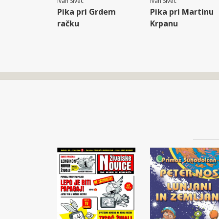
Ivan Sivec
Ivan Sivec
Pika pri Grdem
Pika pri Martinu
račku
Krpanu