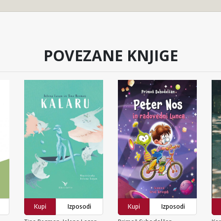
POVEZANE KNJIGE
Kupi
Izposodi
Kupi
Izposodi