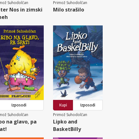
imož Suhodolčan
Primož Suhodolčan
ter Nos in zimski
Milo strašilo
meh
Izposodi
Kupi
Izposodi
imož Suhodolčan
Primož Suhodolčan
bo na glavo, pa
Lipko and
at!
BasketBilly