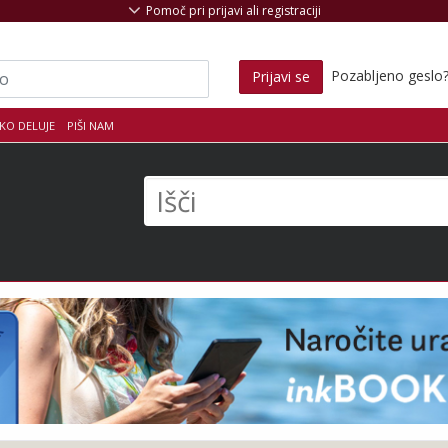
Pomoč pri prijavi ali registraciji
Pozabljeno geslo
Prijavi se
KO DELUJE
PIŠI NAM
s
Išči