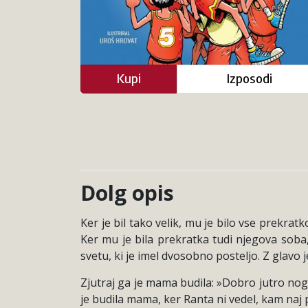
Kupi
Izposodi
Dolg opis
Ker je bil tako velik, mu je bilo vse prekrat
Ker mu je bila prekratka tudi njegova soba,
svetu, ki je imel dvosobno posteljo. Z glavo j
Zjutraj ga je mama budila: »Dobro jutro noge!
je budila mama, ker Ranta ni vedel, kam naj p