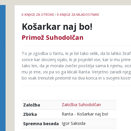
Podrobnosti
E-KNJIGE ZA OTROKE
/
E-KNJIGE ZA MLADOSTNIKE
knjige
Košarkar naj bo!
Primož Suhodolčan
To je zgodba o fantu, ki je bil tako velik, da bi lahko žira
sonce kar skozenj sijalo, ki je pojedel vse, kar si mu prine
tako len, da je morala zvečer postelja sama k njemu, sice
mu je ime, vsi pa so ga klicali Ranta. Verjetno zaradi nje
bo vsak trenutek prelomil na dva konca in s svojimi kostm
Založba Suhodolčan
Založba
Ranta - Košarkar naj bo!
Zbirka
Igor Saksida
Spremna beseda