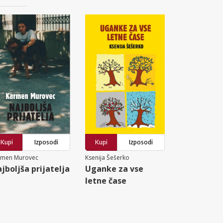
Kupi
Izposodi
Kupi
Izposodi
rmen Murovec
Ksenija Šešerko
jboljša prijatelja
Uganke za vse
letne čase