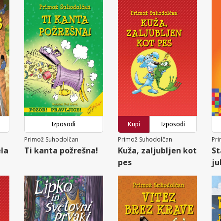
Izposodi
Kupi
Izposodi
Primož Suhodolčan
Primož Suhodolčan
Pr
ela
Ti kanta požrešna!
Kuža, zaljubljen kot
St
pes
ju