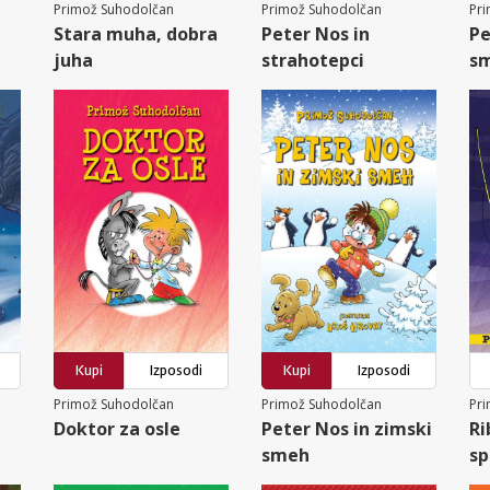
Primož Suhodolčan
Primož Suhodolčan
Pr
Stara muha, dobra
Peter Nos in
Pe
juha
strahotepci
s
Kupi
Izposodi
Kupi
Izposodi
Primož Suhodolčan
Primož Suhodolčan
Pr
Doktor za osle
Peter Nos in zimski
Ri
smeh
sp