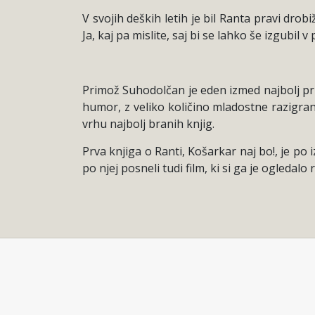
V svojih deških letih je bil Ranta pravi dro
Ja, kaj pa mislite, saj bi se lahko še izgubil v 
Primož Suhodolčan je eden izmed najbolj pril
humor, z veliko količino mladostne razigrano
vrhu najbolj branih knjig.
Prva knjiga o Ranti, Košarkar naj bo!, je po
po njej posneli tudi film, ki si ga je ogledalo