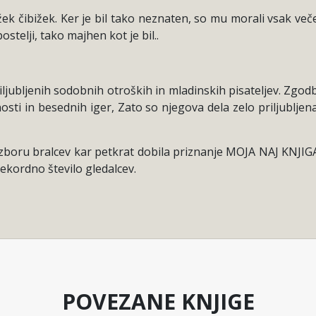
bižek čibižek. Ker je bil tako neznaten, so mu morali vsak ve
postelji, tako majhen kot je bil..
jubljenih sodobnih otroških in mladinskih pisateljev. Zgodbe
sti in besednih iger, Zato so njegova dela zelo priljubljena
 izboru bralcev kar petkrat dobila priznanje MOJA NAJ KNJIGA
 rekordno število gledalcev.
POVEZANE KNJIGE