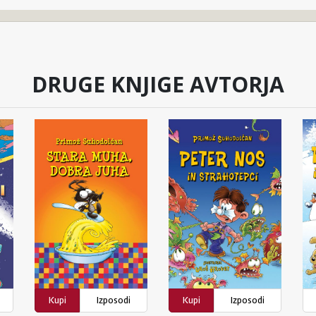
DRUGE KNJIGE AVTORJA
Kupi
Izposodi
Kupi
Izposodi