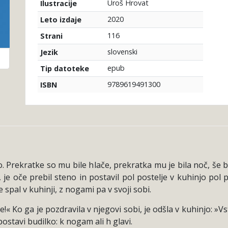
Uroš Hrovat
Ilustracije
2020
Leto izdaje
116
Strani
slovenski
Jezik
epub
Tip datoteke
9789619491300
ISBN
ko. Prekratke so mu bile hlače, prekratka mu je bila noč, še 
 je oče prebil steno in postavil pol postelje v kuhinjo pol 
e spal v kuhinji, z nogami pa v svoji sobi.
« Ko ga je pozdravila v njegovi sobi, je odšla v kuhinjo: »V
ostavi budilko: k nogam ali h glavi.