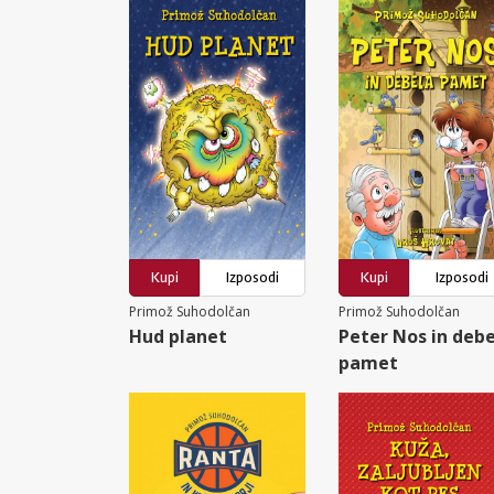
Kupi
Izposodi
Kupi
Izposodi
Primož Suhodolčan
Primož Suhodolčan
Hud planet
Peter Nos in deb
pamet