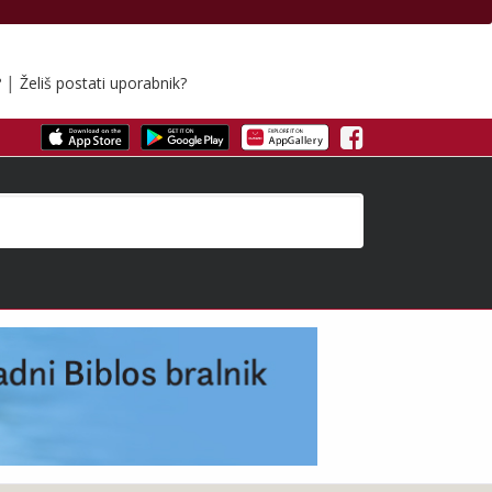
|
?
Želiš postati uporabnik?
Facebook