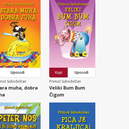
Izposodi
Kupi
Izposodi
imož Suhodolčan
Primož Suhodolčan
ara muha, dobra
Veliki Bum Bum
ha
Čigum