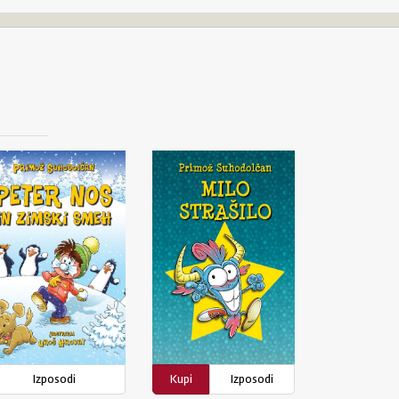
Izposodi
Kupi
Izposodi