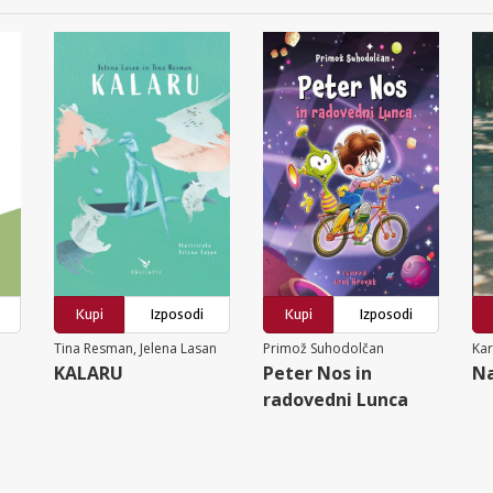
Kupi
Izposodi
Kupi
Izposodi
Tina Resman, Jelena Lasan
Primož Suhodolčan
Ka
KALARU
Peter Nos in
Na
radovedni Lunca