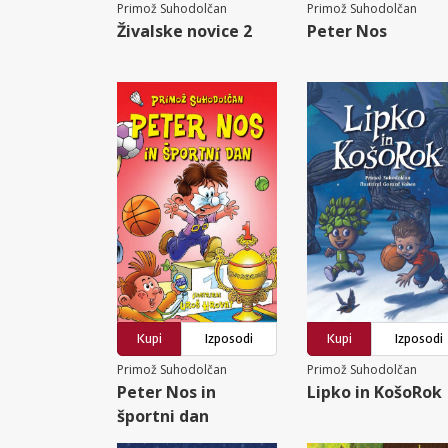
Primož Suhodolčan
Primož Suhodolčan
Živalske novice 2
Peter Nos
Kupi
Izposodi
Kupi
Izposodi
Primož Suhodolčan
Primož Suhodolčan
Peter Nos in
Lipko in KošoRok
športni dan