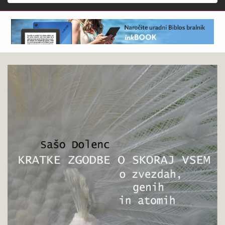
Išči
Sašo
Pokukaj
Dolenc
v
:
knjigo
Kratke
zgodbe
o
skoraj
vsem:
o