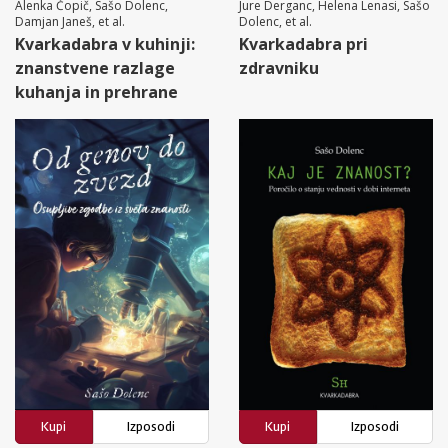
Alenka Čopič, Sašo Dolenc,
Jure Derganc, Helena Lenasi, Sašo
Damjan Janeš, et al.
Dolenc, et al.
Kvarkadabra v kuhinji:
Kvarkadabra pri
znanstvene razlage
zdravniku
kuhanja in prehrane
Kupi
Izposodi
Kupi
Izposodi