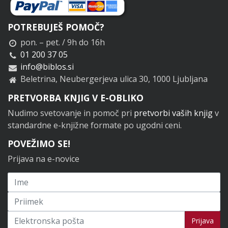
POTREBUJEŠ POMOČ?
pon. – pet. / 9h do 16h
01 200 37 05
info@biblos.si
Beletrina, Neubergerjeva ulica 30, 1000 Ljubljana
PRETVORBA KNJIG V E-OBLIKO
Nudimo svetovanje in pomoč pri
pretvorbi vaših knjig
v
standardne e-knjižne formate po ugodni ceni.
POVEŽIMO SE!
Prijava na e-novice
Prijavi se na novice
Prijava