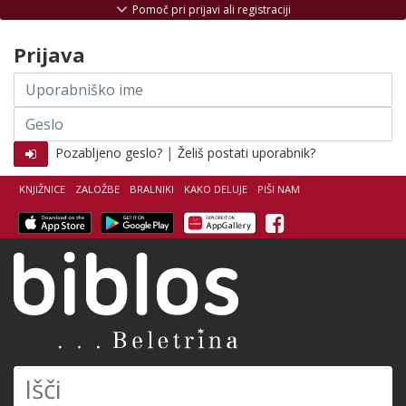
Skoči na vsebino
Pomoč pri prijavi ali registraciji
Prijava
Uporabniško
ime
Geslo
|
Pozabljeno geslo?
Želiš postati uporabnik?
KNJIŽNICE
ZALOŽBE
BRALNIKI
KAKO DELUJE
PIŠI NAM
Facebook
Biblos