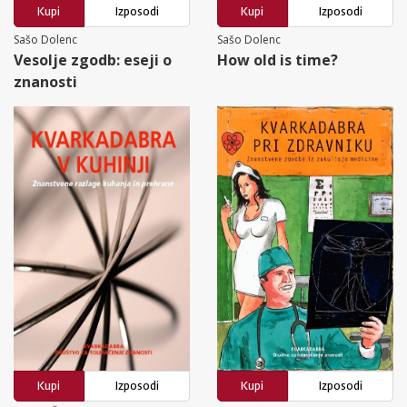
Kupi
Izposodi
Kupi
Izposodi
Sašo Dolenc
Sašo Dolenc
Vesolje zgodb: eseji o
How old is time?
znanosti
Kupi
Izposodi
Kupi
Izposodi