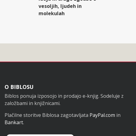
vesoljih, ljudeh in
molekulah
Noga
O BIBLOSU
Biblos ponuja izposojo in prodajo e-knjig. Sodeluje z
založbami in knjižnicami.
Plačilne storitve Biblosa zagotavljata
PayPal.com
in
Bankart
.