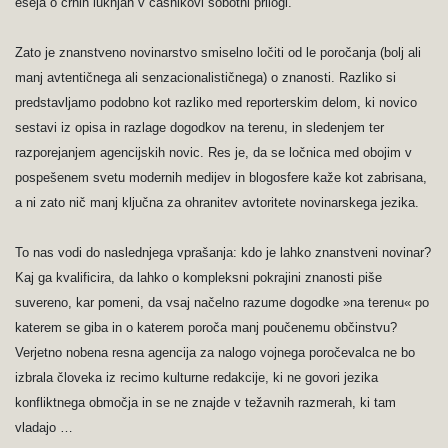
eseja o črnih luknjah v časnikovi sobotni prilogi.
Zato je znanstveno novinarstvo smiselno ločiti od le poročanja (bolj ali
manj avtentičnega ali senzacionalističnega) o znanosti. Razliko si
predstavljamo podobno kot razliko med reporterskim delom, ki novico
sestavi iz opisa in razlage dogodkov na terenu, in sledenjem ter
razporejanjem agencijskih novic. Res je, da se ločnica med obojim v
pospešenem svetu modernih medijev in blogosfere kaže kot zabrisana,
a ni zato nič manj ključna za ohranitev avtoritete novinarskega jezika.
To nas vodi do naslednjega vprašanja: kdo je lahko znanstveni novinar?
Kaj ga kvalificira, da lahko o kompleksni pokrajini znanosti piše
suvereno, kar pomeni, da vsaj načelno razume dogodke »na terenu« po
katerem se giba in o katerem poroča manj poučenemu občinstvu?
Verjetno nobena resna agencija za nalogo vojnega poročevalca ne bo
izbrala človeka iz recimo kulturne redakcije, ki ne govori jezika
konfliktnega območja in se ne znajde v težavnih razmerah, ki tam
vladajo …