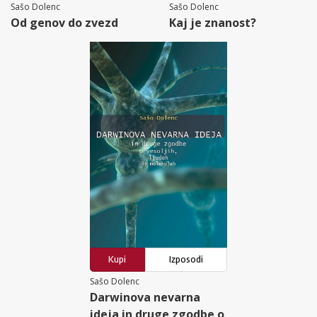
Sašo Dolenc
Sašo Dolenc
Od genov do zvezd
Kaj je znanost?
Kupi
Izposodi
Sašo Dolenc
Darwinova nevarna
ideja in druge zgodbe o