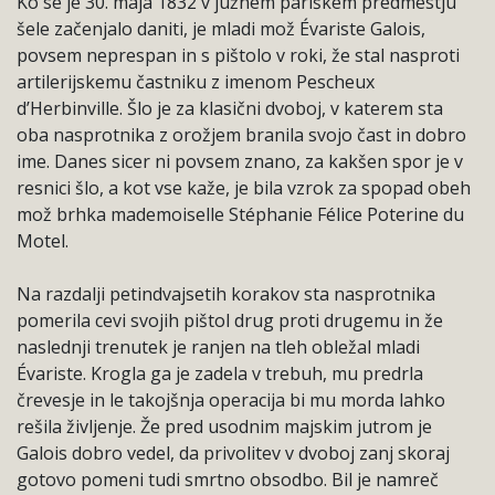
Ko se je 30. maja 1832 v južnem pariškem predmestju
šele začenjalo daniti, je mladi mož Évariste Galois,
povsem neprespan in s pištolo v roki, že stal nasproti
artilerijskemu častniku z imenom Pescheux
d’Herbinville. Šlo je za klasični dvoboj, v katerem sta
oba nasprotnika z orožjem branila svojo čast in dobro
ime. Danes sicer ni povsem znano, za kakšen spor je v
resnici šlo, a kot vse kaže, je bila vzrok za spopad obeh
mož brhka mademoiselle Stéphanie Félice Poterine du
Motel.
Na razdalji petindvajsetih korakov sta nasprotnika
pomerila cevi svojih pištol drug proti drugemu in že
naslednji trenutek je ranjen na tleh obležal mladi
Évariste. Krogla ga je zadela v trebuh, mu predrla
črevesje in le takojšnja operacija bi mu morda lahko
rešila življenje. Že pred usodnim majskim jutrom je
Galois dobro vedel, da privolitev v dvoboj zanj skoraj
gotovo pomeni tudi smrtno obsodbo. Bil je namreč