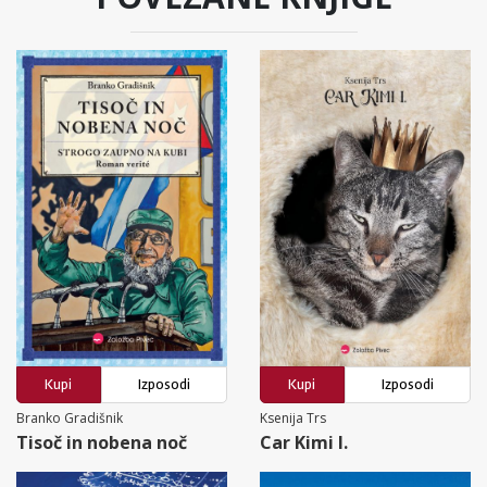
Kupi
Izposodi
Kupi
Izposodi
Branko Gradišnik
Ksenija Trs
Tisoč in nobena noč
Car Kimi I.