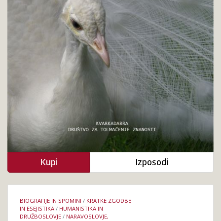
zvezdah,
genih
in
atomih
Kupi
Izposodi
Podrobnosti
BIOGRAFIJE IN SPOMINI
/
KRATKE ZGODBE
knjige
IN ESEJISTIKA
/
HUMANISTIKA IN
DRUŽBOSLOVJE
/
NARAVOSLOVJE,