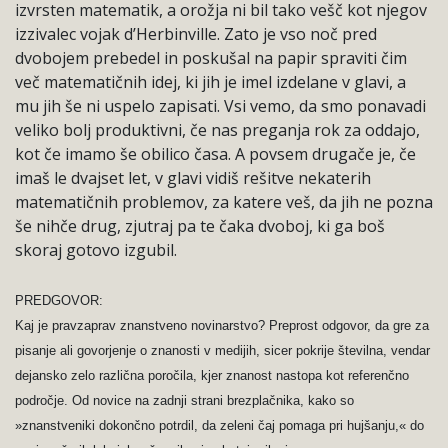
izvrsten matematik, a orožja ni bil tako vešč kot njegov
izzivalec vojak d’Herbinville. Zato je vso noč pred
dvobojem prebedel in poskušal na papir spraviti čim
več matematičnih idej, ki jih je imel izdelane v glavi, a
mu jih še ni uspelo zapisati. Vsi vemo, da smo ponavadi
veliko bolj produktivni, če nas preganja rok za oddajo,
kot če imamo še obilico časa. A povsem drugače je, če
imaš le dvajset let, v glavi vidiš rešitve nekaterih
matematičnih problemov, za katere veš, da jih ne pozna
še nihče drug, zjutraj pa te čaka dvoboj, ki ga boš
skoraj gotovo izgubil.
PREDGOVOR:
Kaj je pravzaprav znanstveno novinarstvo? Preprost odgovor, da gre za
pisanje ali govorjenje o znanosti v medijih, sicer pokrije številna, vendar
dejansko zelo različna poročila, kjer znanost nastopa kot referenčno
področje. Od novice na zadnji strani brezplačnika, kako so
»znanstveniki dokončno potrdil, da zeleni čaj pomaga pri hujšanju,« do