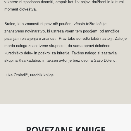
v katere ni spodobno dvomiti, ampak kot živ pojav, družbeni in kulturni
moment človeštva.
Bralec, ki o znanosti ni prav nič poučen, včasih težko ločuje
znanstveno novinarstvo, ki ustreza vsem tem pogojem, od množice
pisanja in pisarjenja o znanosti. Prav tako so redki takšni avtorji. Zato je
morda naloga znanstvene skupnosti, da sama opravi določeno
»uredniško delo« in poskrbi za kriterije. Takšno nalogo si zastavlja
skupina Kvarkadabra, in takšen avtor je brez dvoma Sašo Dolenc.
Luka Omladič, urednik knjige
POVEZANE KNJIGE