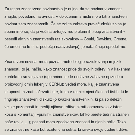
Za resno znanstveno novinarstvo je nujno, da se novinar v znanost
znajde, povedano naravnost, v določenem smislu mora biti znanstveni
novinar sam znanstvenik. Če se zdi ta zahteva preveč ekskluzivna (a
spomnimo se, da je večina avtorjev res prelomnih »pop-znanstvenih«
besedil aktivnih znanstvenih raziskovalcev – Gould, Dawkins, Greene,
če omenimo le tri iz področja naravoslovja), jo natančneje opredelimo.
Znanstveni novinar mora poznati metodologijo raziskovanja in jezik
znanosti, to je, način, kako znanost pride do svojih trditev in v kakšnem
kontekstu so veljavne (spomnimo se le nedavne zabavne epizode o
proizvodnji črnih lukenj v CERNu); vedeti mora, kaj je znanstvena
skupnost in znati ločevati tiste, ki so v resnici njeni člani od tistih, ki le
fingirajo znanstveni diskurz (o kvazi-znanstvenikih, ki pa so deležni
velike pozornosti in mediji njihove trditve hkrati obravnavajo v istem
košu s komentarji »pravih« znanstvenikov, lahko berete tudi na straneh
naše revije …); poznati mora zgodovino znanosti in njenih oblik. Tako
se znanost ne kaže kot ezoterična sekta, ki izreka svoje čudne trditve,