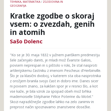
TEHNIKA, MATEMATIKA
/
ZGODOVINA IN
GEOGRAFIJA
Kratke zgodbe o skoraj
vsem: o zvezdah, genih
in atomih
Sašo Dolenc
"Ko se je 30. maja 1832 v južnem pariškem predmestju
šele začenjalo daniti, je mladi mož Évariste Galois,
povsem neprespan in s pištolo v roki, že stal nasproti
artilerijskemu častniku z imenom Pescheux d’Herbinville.
Šlo je za klasični dvoboj, v katerem sta oba nasprotnika
z orožjem branila svojo čast in dobro ime. Danes sicer
ni povsem znano, za kakšen spor je v resnici šlo, a kot
vse kaže, je bila vzrok za spopad obeh mož brhka
mademoiselle Stéphanie Félice Poterine du Motel."
Skozi najrazličnejše zgodbe lahko na zelo zanimiv in
preprost način spoznavamo znanstvene dosežke.