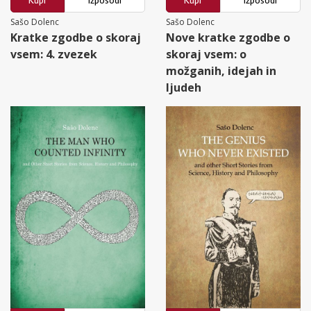
Kupi
Izposodi
Kupi
Izposodi
Sašo Dolenc
Sašo Dolenc
Kratke zgodbe o skoraj
Nove kratke zgodbe o
vsem: 4. zvezek
skoraj vsem: o
možganih, idejah in
ljudeh