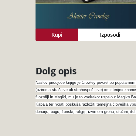
Kupi
Izposodi
Dolg opis
Naslov pričujoče knjige je Crowley povzel po popularnem a
(oziroma strašljive ali strahospoštljive) »misterije« zna
filozofiji in Magiki, mu je to vsekakor uspelo z Magiko Br
Kabala ter hkrati poskuša razložiti temeljna človeška vpraš
denarju, bogu, ženski, religiji, izvirnem grehu, družini, 