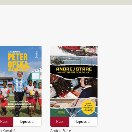
Kupi
Izposodi
Kupi
Izposodi
a Kovačič
Andrej Stare