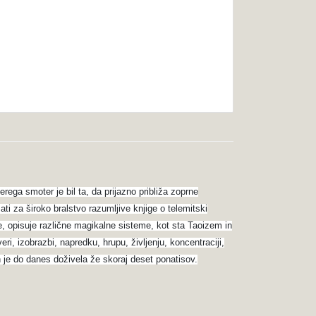
ega smoter je bil ta, da prijazno približa zoprne
i za široko bralstvo razumljive knjige o telemitski
ale, opisuje različne magikalne sisteme, kot sta Taoizem in
eri, izobrazbi, napredku, hrupu, življenju, koncentraciji,
in je do danes doživela že skoraj deset ponatisov.