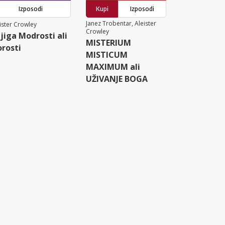
Izposodi
Kupi
Izposodi
Janez Trobentar, Aleister
ister Crowley
Crowley
jiga Modrosti ali
MISTERIUM
rosti
MISTICUM
MAXIMUM ali
UŽIVANJE BOGA