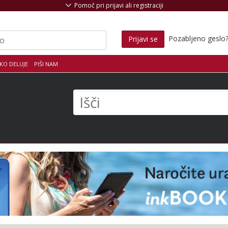
Pomoč pri prijavi ali registraciji
Pozabljeno geslo
Prijavi se
KO DELUJE
PIŠI NAM
s
Išči