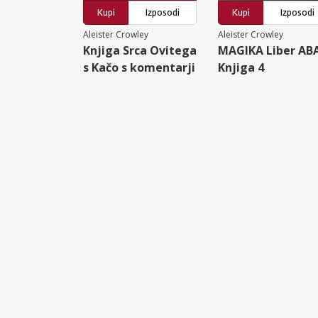
Kupi
Izposodi
Kupi
Izposodi
Aleister Crowley
Aleister Crowley
Knjiga Srca Ovitega
MAGIKA Liber ABA
s Kačo s komentarji
Knjiga 4