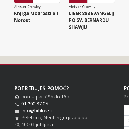
Aleister Crowley
Aleister Crowley
Knjiga Modrosti ali
LIBER 888 EVANGELIJ
Norosti
PO SV. BERNARDU
SHAWJU
POTREBUJEŠ POMOČ?
P
pon. – pet. / 9h do 16h
Pr
01 200 37 05
info@biblos.si
Beletrina, Neubergerjeva ulica
30, 1000 Ljubljana