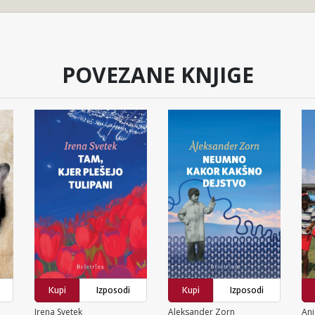
POVEZANE KNJIGE
Kupi
Izposodi
Kupi
Izposodi
Irena Svetek
Aleksander Zorn
Anj