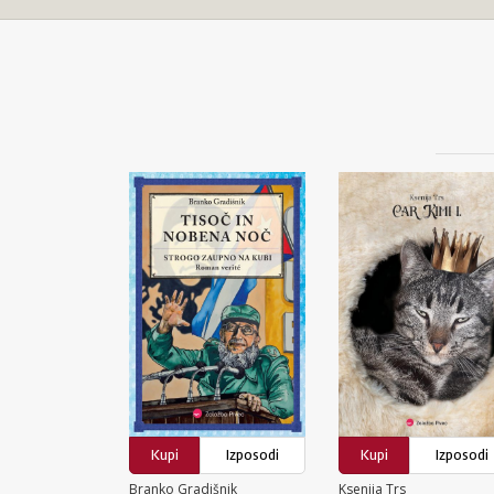
Kupi
Izposodi
Kupi
Izposodi
Branko Gradišnik
Ksenija Trs