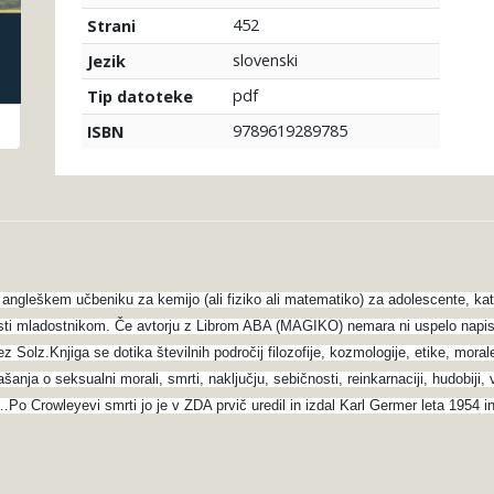
452
Strani
slovenski
Jezik
pdf
Tip datoteke
9789619289785
ISBN
ngleškem učbeniku za kemijo (ali fiziko ali matematiko) za adolescente, kater
nosti mladostnikom. Če avtorju z Librom ABA (MAGIKO) nemara ni uspelo napisat
ez Solz.Knjiga se dotika številnih področij filozofije, kozmologije, etike, mor
anja o seksualni morali, smrti, naključju, sebičnosti, reinkarnaciji, hudobiji, v
itd…Po Crowleyevi smrti jo je v ZDA prvič uredil in izdal Karl Germer leta 1954 