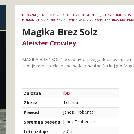
Podrobnosti
BIOGRAFIJE IN SPOMINI
/
KRATKE ZGODBE IN ESEJISTIKA
/
UMETNOST,
knjige
HUMANISTIKA IN DRUŽBOSLOVJE
/
NARAVOSLOVJE, TEHNIKA, MATEMA
Magika Brez Solz
Aleister Crowley
MAGIKA BREZ SOLZ je sad avtorjevega dopisovanja z n
zadnje remek delo in ena najfascinantnejših knjig o Magiki,
Ibis
Založba
Telema
Zbirka
Janez Trobentar
Prevod
Janez Trobentar
Spremna beseda
2013
Leto izdaje