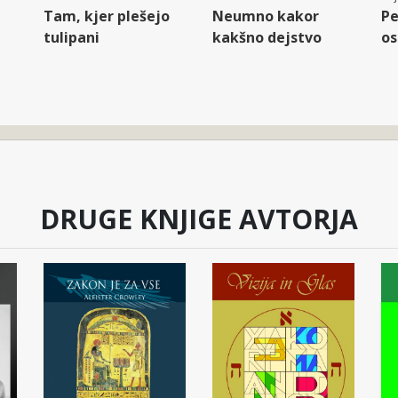
Tam, kjer plešejo
Neumno kakor
Pe
tulipani
kakšno dejstvo
os
DRUGE KNJIGE AVTORJA