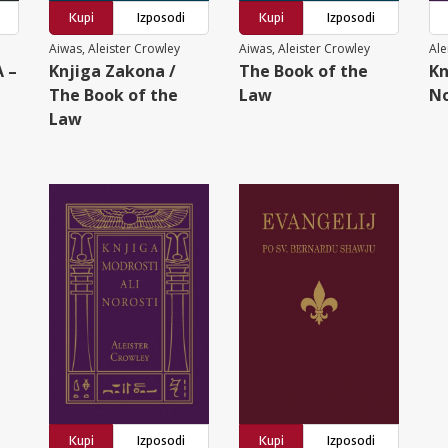
Kupi
Izposodi
Kupi
Izposodi
Aiwas, Aleister Crowley
Aiwas, Aleister Crowley
Ale
 –
Knjiga Zakona /
The Book of the
Kn
The Book of the
Law
No
Law
Kupi
Izposodi
Kupi
Izposodi