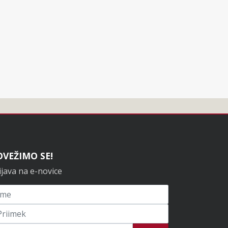
OVEŽIMO SE!
ijava na e-novice