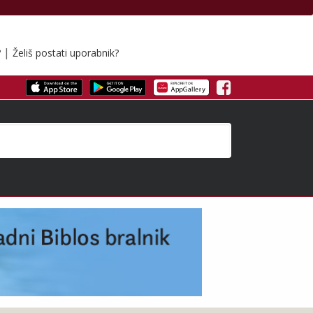
|
?
Želiš postati uporabnik?
Facebook