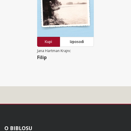
Kupi
Izposodi
Jana Hartman Krajnc
Filip
Noga
O BIBLOSU