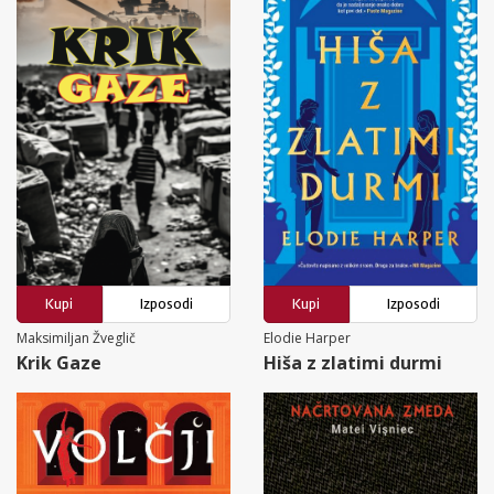
Kupi
Izposodi
Kupi
Izposodi
Maksimiljan Žveglič
Elodie Harper
Krik Gaze
Hiša z zlatimi durmi