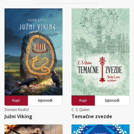
Kupi
Izposodi
Kupi
Izposodi
Domen Kodrič
C. S. Quinn
Južni Viking
Temačne zvezde