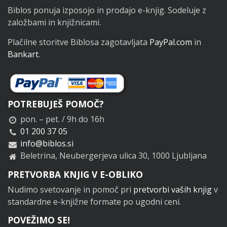
Biblos ponuja izposojo in prodajo e-knjig. Sodeluje z
založbami in knjižnicami.
Plačilne storitve Biblosa zagotavljata
PayPal.com
in
Bankart
.
POTREBUJEŠ POMOČ?
pon. – pet. / 9h do 16h
01 200 37 05
info@biblos.si
Beletrina, Neubergerjeva ulica 30, 1000 Ljubljana
PRETVORBA KNJIG V E-OBLIKO
Nudimo svetovanje in pomoč pri
pretvorbi vaših knjig
v
standardne e-knjižne formate po ugodni ceni.
POVEŽIMO SE!