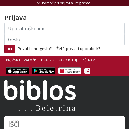
Skoči na vsebino
Pomoč pri prijavi ali registraciji
Prijava
Uporabniško
ime
Geslo
|
Pozabljeno geslo?
Želiš postati uporabnik?
KNJIŽNICE
ZALOŽBE
BRALNIKI
KAKO DELUJE
PIŠI NAM
Facebook
Biblos