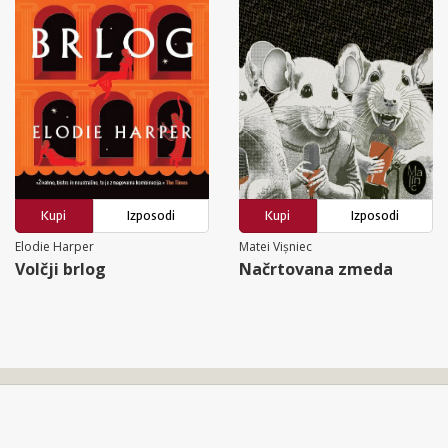
Kupi
Izposodi
Kupi
Izposodi
Elodie Harper
Matei Vișniec
Volčji brlog
Načrtovana zmeda