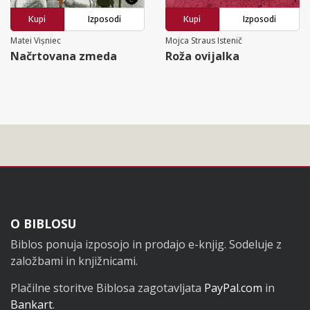
Kupi
Izposodi
Kupi
Izposodi
Matei Vișniec
Mojca Straus Istenič
Načrtovana zmeda
Roža ovijalka
Noga
O BIBLOSU
Biblos ponuja izposojo in prodajo e-knjig. Sodeluje z
založbami in knjižnicami.
Plačilne storitve Biblosa zagotavljata
PayPal.com
in
Bankart
.