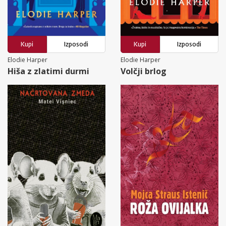
Kupi
Izposodi
Kupi
Izposodi
Elodie Harper
Elodie Harper
Hiša z zlatimi durmi
Volčji brlog