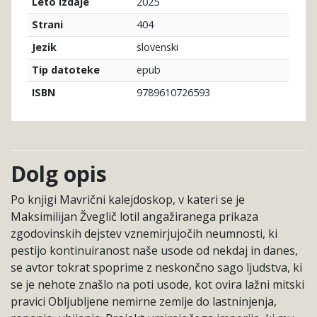
2025
Leto izdaje
404
Strani
slovenski
Jezik
epub
Tip datoteke
9789610726593
ISBN
Dolg opis
Po knjigi Mavrični kalejdoskop, v kateri se je
Maksimilijan Žveglič lotil angažiranega prikaza
zgodovinskih dejstev vznemirjujočih neumnosti, ki
pestijo kontinuiranost naše usode od nekdaj in danes,
se avtor tokrat spoprime z neskončno sago ljudstva, ki
se je nehote znašlo na poti usode, kot ovira lažni mitski
pravici Obljubljene nemirne zemlje do lastninjenja,