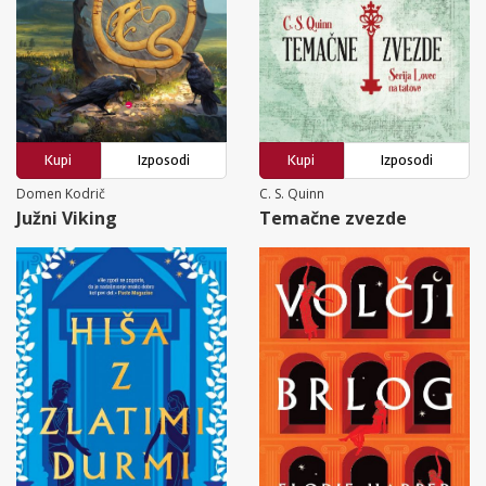
Kupi
Izposodi
Kupi
Izposodi
Domen Kodrič
C. S. Quinn
Južni Viking
Temačne zvezde