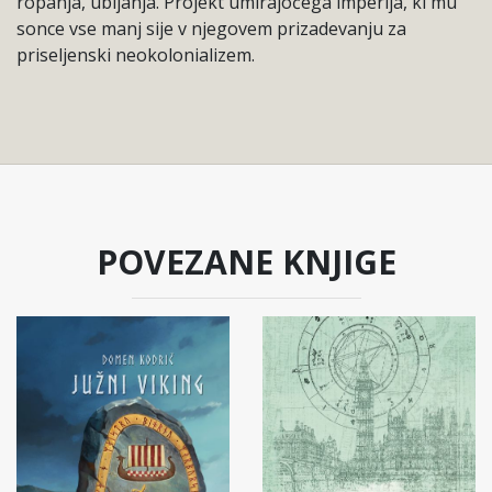
ropanja, ubijanja. Projekt umirajočega imperija, ki mu
sonce vse manj sije v njegovem prizadevanju za
priseljenski neokolonializem.
POVEZANE KNJIGE