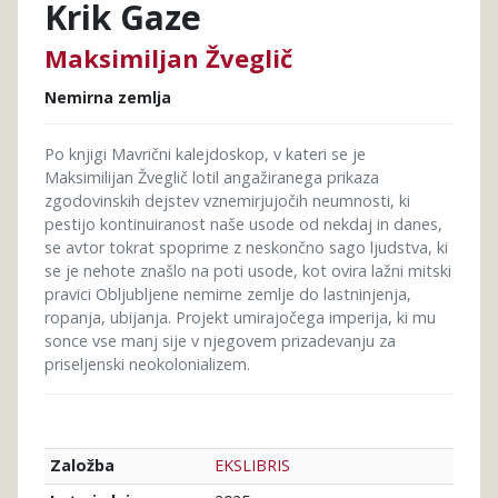
Krik Gaze
Maksimiljan Žveglič
Nemirna zemlja
Po knjigi Mavrični kalejdoskop, v kateri se je
Maksimilijan Žveglič lotil angažiranega prikaza
zgodovinskih dejstev vznemirjujočih neumnosti, ki
pestijo kontinuiranost naše usode od nekdaj in danes,
se avtor tokrat spoprime z neskončno sago ljudstva, ki
se je nehote znašlo na poti usode, kot ovira lažni mitski
pravici Obljubljene nemirne zemlje do lastninjenja,
ropanja, ubijanja. Projekt umirajočega imperija, ki mu
sonce vse manj sije v njegovem prizadevanju za
priseljenski neokolonializem.
EKSLIBRIS
Založba