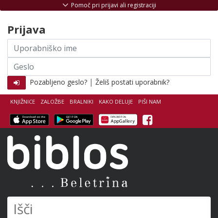
Skoči na vsebino
Pomoč pri prijavi ali registraciji
Prijava
Uporabniško
ime
Geslo
|
Pozabljeno geslo?
Želiš postati uporabnik?
KNJIŽNICE
ZALOŽBE
BRALNIKI
KAKO DELUJE
PIŠI NAM
Facebook
Biblos