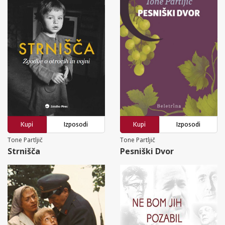
Kupi
Izposodi
Kupi
Izposodi
Tone Partljič
Tone Partljič
Strnišča
Pesniški Dvor