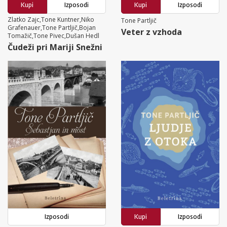
Kupi
Izposodi
Kupi
Izposodi
Zlatko Zajc,Tone Kuntner,Niko
Tone Partljič
Grafenauer,Tone Partljič,Bojan
Veter z vzhoda
Tomažič,Tone Pivec,Dušan Hedl
Čudeži pri Mariji Snežni
Izposodi
Kupi
Izposodi