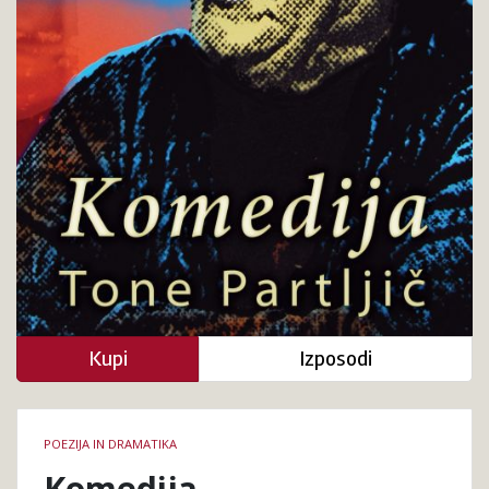
Kupi
Izposodi
Podrobnosti
POEZIJA IN DRAMATIKA
knjige
Komedija