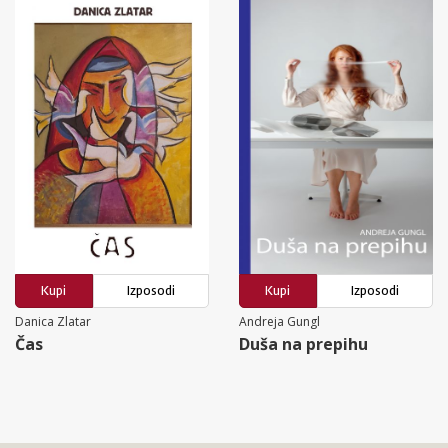
Kupi
Izposodi
Kupi
Izposodi
Danica Zlatar
Andreja Gungl
Čas
Duša na prepihu