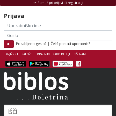
Skoči na vsebino
Pomoč pri prijavi ali registraciji
Prijava
Uporabniško
ime
Geslo
|
Pozabljeno geslo?
Želiš postati uporabnik?
KNJIŽNICE
ZALOŽBE
BRALNIKI
KAKO DELUJE
PIŠI NAM
Facebook
Biblos