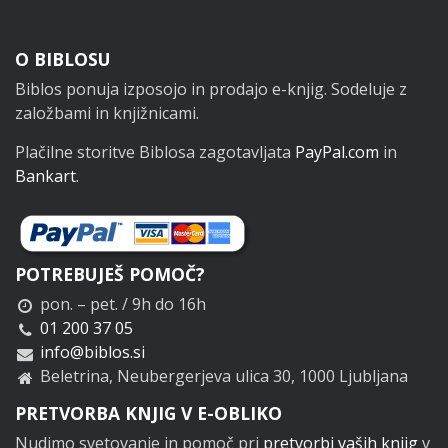
Noga
O BIBLOSU
Biblos ponuja izposojo in prodajo e-knjig. Sodeluje z
založbami in knjižnicami.
Plačilne storitve Biblosa zagotavljata
PayPal.com
in
Bankart
.
POTREBUJEŠ POMOČ?
pon. – pet. / 9h do 16h
01 200 37 05
info@biblos.si
Beletrina, Neubergerjeva ulica 30, 1000 Ljubljana
PRETVORBA KNJIG V E-OBLIKO
Nudimo svetovanje in pomoč pri
pretvorbi vaših knjig
v