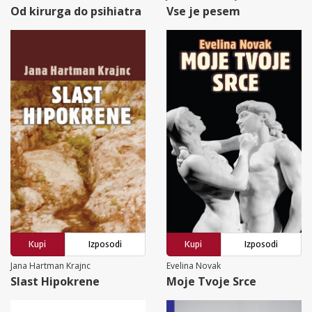
Od kirurga do psihiatra
Vse je pesem
Kupi
Izposodi
Kupi
Izposodi
Jana Hartman Krajnc
Evelina Novak
Slast Hipokrene
Moje Tvoje Srce