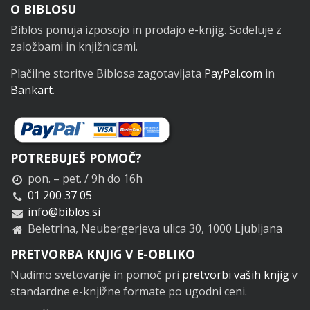
Noga
O BIBLOSU
Biblos ponuja izposojo in prodajo e-knjig. Sodeluje z
založbami in knjižnicami.
Plačilne storitve Biblosa zagotavljata
PayPal.com
in
Bankart
.
POTREBUJEŠ POMOČ?
pon. – pet. / 9h do 16h
01 200 37 05
info@biblos.si
Beletrina, Neubergerjeva ulica 30, 1000 Ljubljana
PRETVORBA KNJIG V E-OBLIKO
Nudimo svetovanje in pomoč pri
pretvorbi vaših knjig
v
standardne e-knjižne formate po ugodni ceni.