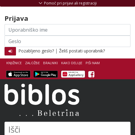
Skoči na vsebino
Pomoč pri prijavi ali registraciji
Prijava
Uporabniško
ime
Geslo
|
Pozabljeno geslo?
Želiš postati uporabnik?
KNJIŽNICE
ZALOŽBE
BRALNIKI
KAKO DELUJE
PIŠI NAM
Facebook
Biblos