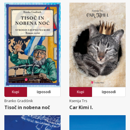
Kupi
Izposodi
Kupi
Izposodi
Branko Gradišnik
Ksenija Trs
Tisoč in nobena noč
Car Kimi I.