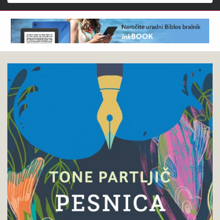
Išči
Tone
Pokukaj
Partljič
v
:
knjigo
Pesnica