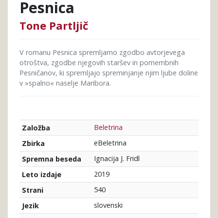
Pesnica
Tone Partljič
V romanu Pesnica spremljamo zgodbo avtorjevega
otroštva, zgodbe njegovih staršev in pomembnih
Pesničanov, ki spremljajo spreminjanje njim ljube doline
v »spalno« naselje Maribora.
Beletrina
Založba
eBeletrina
Zbirka
Ignacija J. Fridl
Spremna beseda
2019
Leto izdaje
540
Strani
slovenski
Jezik