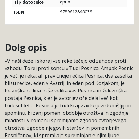
epub
Tip datoteke
9789612846039
ISBN
Dolg opis
»V naši deželi skoraj vse reke tečejo od zahoda proti
vzhodu. Torej proti soncu.« Tudi Pesnica. Ampak Pesnic
je več: je reka, ali pravičneje rečica Pesnica, dva zaselka
blizu rečice, eden v Avstriji in eden pod Kozjakom, je
Pesniška dolina in še velika vas Pesnica in železniška
postaja Pesnica, kjer je avtorjev oče delal več kot
trideset let … Pesnica je tudi kraj v avtorjevi domišljiji in
spominu, ki zanj pomeni obdobje otroštva in zgodnje
mladosti. V romanu spremljamo zgodbo avtorjevega
otroštva, zgodbe njegovih staršev in pomembnih
Pesničanov, ki spremljajo spreminjanje njim ljube