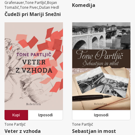
Grafenauer,Tone Partljič,Bojan
Komedija
Tomažič,Tone Pivec,Dušan Hedl
Čudeži pri Mariji Snežni
Kupi
Izposodi
Izposodi
Tone Partljič
Tone Partljič
Veter z vzhoda
Sebastjan in most