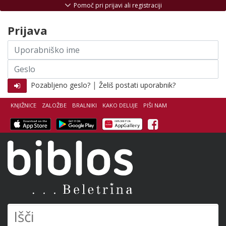
Skoči na vsebino
Pomoč pri prijavi ali registraciji
Prijava
Uporabniško
ime
Geslo
|
Pozabljeno geslo?
Želiš postati uporabnik?
KNJIŽNICE
ZALOŽBE
BRALNIKI
KAKO DELUJE
PIŠI NAM
Facebook
Biblos