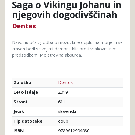
Saga o Vikingu Johanu in
njegovih dogodivščinah
Dentex
Navdihujoča zgodba o možu, ki je odplul na morje in se
zraven boril s svojimi demoni. Klic proti vsakovrstnim
predsodkom. Mojstrovina absurda.
Dentex
Založba
2019
Leto izdaje
611
Strani
slovenski
Jezik
epub
Tip datoteke
9789612904630
ISBN