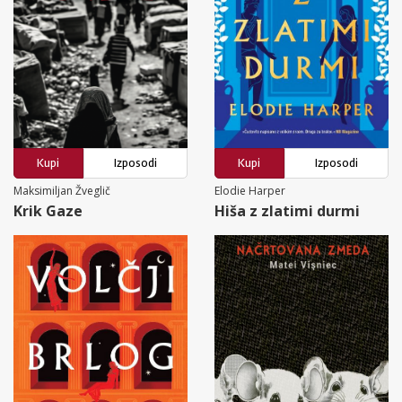
Kupi
Izposodi
Kupi
Izposodi
Maksimiljan Žveglič
Elodie Harper
Krik Gaze
Hiša z zlatimi durmi