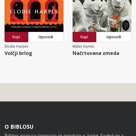
Kupi
Izposodi
Kupi
Izposodi
Elodie Harper
Matei Vișniec
Volčji brlog
Načrtovana zmeda
Noga
O BIBLOSU
Biblos ponuja izposojo in prodajo e-knjig. Sodeluje z