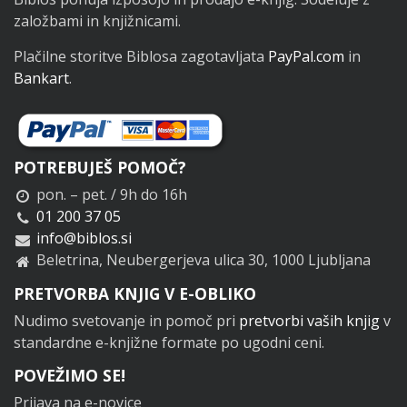
založbami in knjižnicami.
Plačilne storitve Biblosa zagotavljata
PayPal.com
in
Bankart
.
POTREBUJEŠ POMOČ?
pon. – pet. / 9h do 16h
01 200 37 05
info@biblos.si
Beletrina, Neubergerjeva ulica 30, 1000 Ljubljana
PRETVORBA KNJIG V E-OBLIKO
Nudimo svetovanje in pomoč pri
pretvorbi vaših knjig
v
standardne e-knjižne formate po ugodni ceni.
POVEŽIMO SE!
Prijava na e-novice