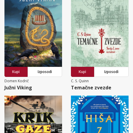
Kupi
Izposodi
Kupi
Izposodi
Domen Kodrič
C. S. Quinn
Južni Viking
Temačne zvezde