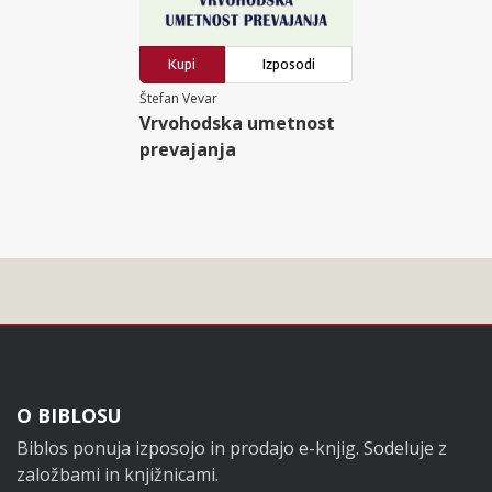
Kupi
Izposodi
Štefan Vevar
Vrvohodska umetnost
prevajanja
Noga
O BIBLOSU
Biblos ponuja izposojo in prodajo e-knjig. Sodeluje z
založbami in knjižnicami.