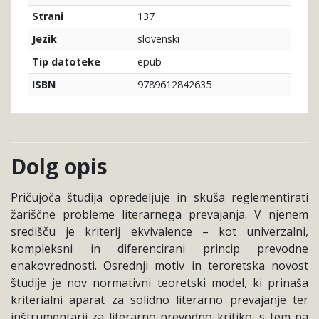
137
Strani
slovenski
Jezik
epub
Tip datoteke
9789612842635
ISBN
Dolg opis
Pričujoča študija opredeljuje in skuša reglementirati
žariščne probleme literarnega prevajanja. V njenem
središču je kriterij ekvivalence – kot univerzalni,
kompleksni in diferencirani princip prevodne
enakovrednosti. Osrednji motiv in teroretska novost
študije je nov normativni teoretski model, ki prinaša
kriterialni aparat za solidno literarno prevajanje ter
inštrumentarij za literarno prevodno kritiko, s tem pa