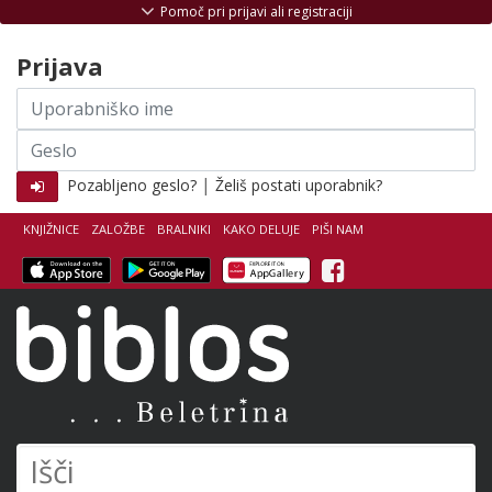
Skoči na vsebino
Pomoč pri prijavi ali registraciji
Prijava
Uporabniško
ime
Geslo
|
Pozabljeno geslo?
Želiš postati uporabnik?
KNJIŽNICE
ZALOŽBE
BRALNIKI
KAKO DELUJE
PIŠI NAM
Facebook
Biblos