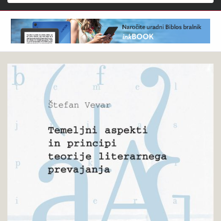
Išči
Štefan
Pokukaj
Vevar
v
:
knjigo
Temeljni
aspekti
in
principi
teorije
literarnega