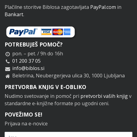
Plačilne storitve Biblosa zagotavljata
PayPal.com
in
Bankart
.
POTREBUJEŠ POMOČ?
pon. – pet. / 9h do 16h
01 200 37 05
info@biblos.si
Beletrina, Neubergerjeva ulica 30, 1000 Ljubljana
PRETVORBA KNJIG V E-OBLIKO
Nudimo svetovanje in pomoč pri
pretvorbi vaših knjig
v
standardne e-knjižne formate po ugodni ceni.
POVEŽIMO SE!
Prijava na e-novice