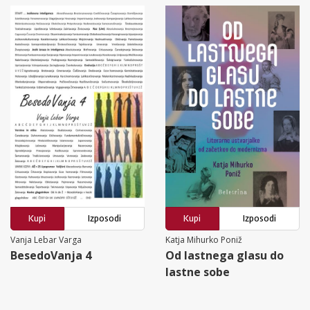
Kupi
Izposodi
Kupi
Izposodi
Vanja Lebar Varga
Katja Mihurko Poniž
BesedoVanja 4
Od lastnega glasu do
lastne sobe