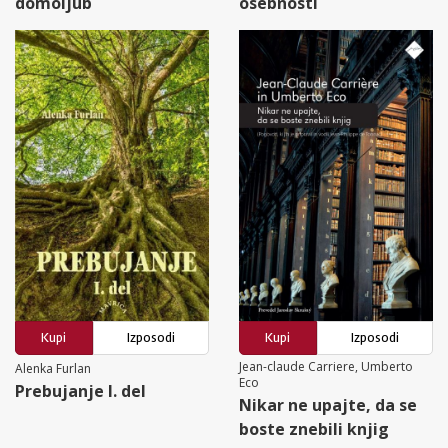
domoljub
osebnosti
Kupi
Izposodi
Kupi
Izposodi
Jean-claude Carriere, Umberto
Alenka Furlan
Eco
Prebujanje I. del
Nikar ne upajte, da se
boste znebili knjig