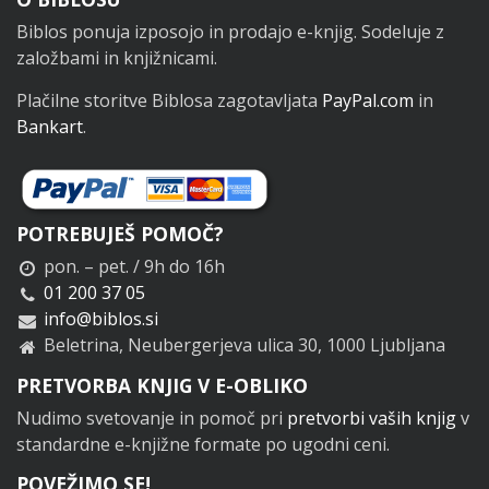
Noga
Biblos ponuja izposojo in prodajo e-knjig. Sodeluje z
založbami in knjižnicami.
Plačilne storitve Biblosa zagotavljata
PayPal.com
in
Bankart
.
POTREBUJEŠ POMOČ?
pon. – pet. / 9h do 16h
01 200 37 05
info@biblos.si
Beletrina, Neubergerjeva ulica 30, 1000 Ljubljana
PRETVORBA KNJIG V E-OBLIKO
Nudimo svetovanje in pomoč pri
pretvorbi vaših knjig
v
standardne e-knjižne formate po ugodni ceni.
POVEŽIMO SE!