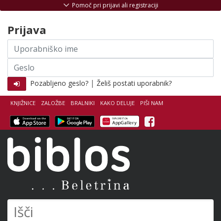
Skoči na vsebino
Pomoč pri prijavi ali registraciji
Prijava
Uporabniško
ime
Geslo
|
Pozabljeno geslo?
Želiš postati uporabnik?
KNJIŽNICE
ZALOŽBE
BRALNIKI
KAKO DELUJE
PIŠI NAM
Facebook
Biblos