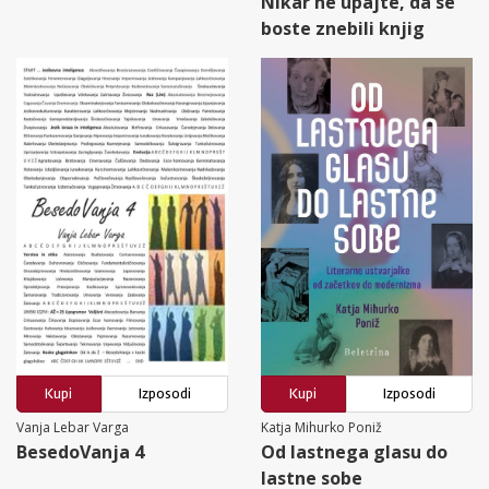
Nikar ne upajte, da se
boste znebili knjig
Kupi
Izposodi
Kupi
Izposodi
Vanja Lebar Varga
Katja Mihurko Poniž
BesedoVanja 4
Od lastnega glasu do
lastne sobe