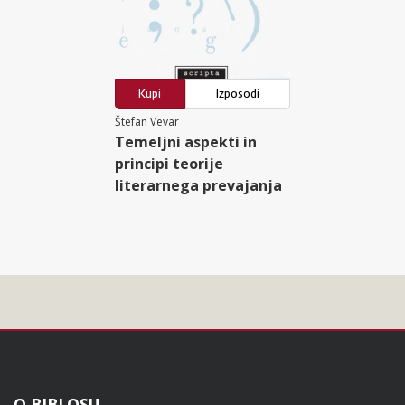
Kupi
Izposodi
Štefan Vevar
Temeljni aspekti in
principi teorije
literarnega prevajanja
O BIBLOSU