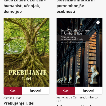
humanist, učenjak,
pomembnejše
domoljub
osebnosti
Kupi
Izposodi
Kupi
Izposodi
Jean-claude Carriere, Umberto
Alenka Furlan
Eco
Prebujanje I. del