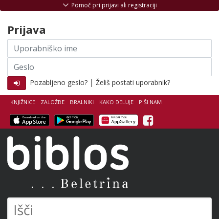
Skoči na vsebino
Pomoč pri prijavi ali registraciji
Prijava
Uporabniško
ime
Geslo
|
Pozabljeno geslo?
Želiš postati uporabnik?
KNJIŽNICE
ZALOŽBE
BRALNIKI
KAKO DELUJE
PIŠI NAM
Facebook
Biblos