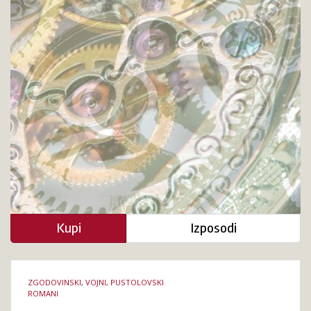
Kupi
Izposodi
Podrobnosti
ZGODOVINSKI, VOJNI, PUSTOLOVSKI
knjige
ROMANI