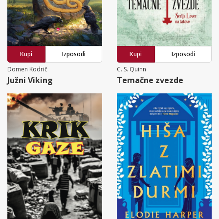
Kupi
Izposodi
Kupi
Izposodi
Domen Kodrič
C. S. Quinn
Južni Viking
Temačne zvezde