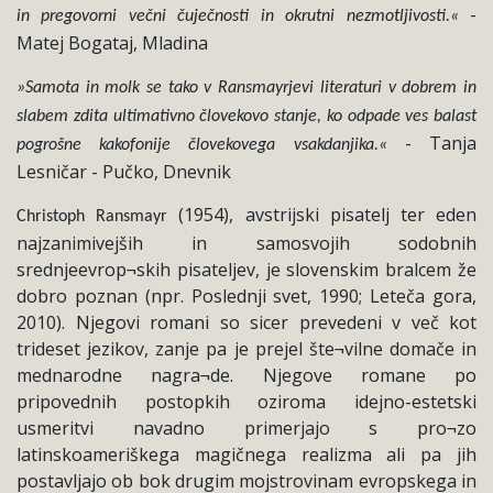
-
in pregovorni večni čuječnosti in okrutni nezmotljivosti.«
Matej Bogataj, Mladina
»Samota in molk se tako v Ransmayrjevi literaturi v dobrem in
slabem zdita ultimativno človekovo stanje, ko odpade ves balast
- Tanja
pogrošne kakofonije človekovega vsakdanjika.«
Lesničar - Pučko, Dnevnik
(1954), avstrijski pisatelj ter eden
Christoph Ransmayr
najzanimivejših in samosvojih sodobnih
srednjeevrop¬skih pisateljev, je slovenskim bralcem že
dobro poznan (npr. Poslednji svet, 1990; Leteča gora,
2010). Njegovi romani so sicer prevedeni v več kot
trideset jezikov, zanje pa je prejel šte¬vilne domače in
mednarodne nagra¬de. Njegove romane po
pripovednih postopkih oziroma idejno-estetski
usmeritvi navadno primerjajo s pro¬zo
latinskoameriškega magičnega realizma ali pa jih
postavljajo ob bok drugim mojstrovinam evropskega in