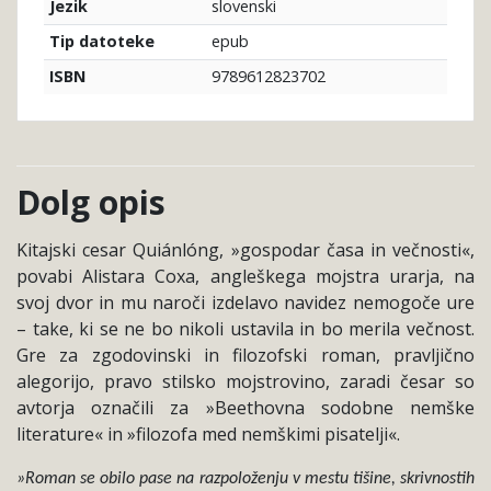
slovenski
Jezik
epub
Tip datoteke
9789612823702
ISBN
Dolg opis
Kitajski cesar Quiánlóng, »gospodar časa in večnosti«,
povabi Alistara Coxa, angleškega mojstra urarja, na
svoj dvor in mu naroči izdelavo navidez nemogoče ure
– take, ki se ne bo nikoli ustavila in bo merila večnost.
Gre za zgodovinski in filozofski roman, pravljično
alegorijo, pravo stilsko mojstrovino, zaradi česar so
avtorja označili za »Beethovna sodobne nemške
literature« in »filozofa med nemškimi pisatelji«.
»Roman se obilo pase na razpoloženju v mestu tišine, skrivnostih