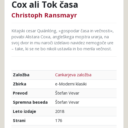
Cox ali Tok časa
Christoph Ransmayr
Kitajski cesar Quiánlóng, »gospodar časa in večnosti«,
povabi Alistara Coxa, angleškega mojstra urarja, na
svoj dvor in mu naroči izdelavo navidez nemogoče ure
– take, ki se ne bo nikoli ustavila in bo merila večnost.
Cankarjeva založba
Založba
e-Moderni klasiki
Zbirka
Štefan Vevar
Prevod
Štefan Vevar
Spremna beseda
2018
Leto izdaje
176
Strani