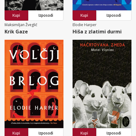
Kupi
Izposodi
Kupi
Izposodi
Maksimiljan Žveglič
Elodie Harper
Krik Gaze
Hiša z zlatimi durmi
Kupi
Izposodi
Kupi
Izposodi