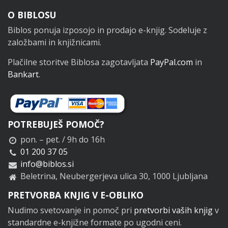
Noga
O BIBLOSU
Biblos ponuja izposojo in prodajo e-knjig. Sodeluje z
založbami in knjižnicami.
Plačilne storitve Biblosa zagotavljata
PayPal.com
in
Bankart
.
POTREBUJEŠ POMOČ?
pon. – pet. / 9h do 16h
01 200 37 05
info@biblos.si
Beletrina, Neubergerjeva ulica 30, 1000 Ljubljana
PRETVORBA KNJIG V E-OBLIKO
Nudimo svetovanje in pomoč pri
pretvorbi vaših knjig
v
standardne e-knjižne formate po ugodni ceni.