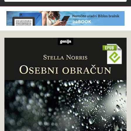
Išči
Stella
Pokukaj
Norris
v
:
knjigo
Osebni
obračun