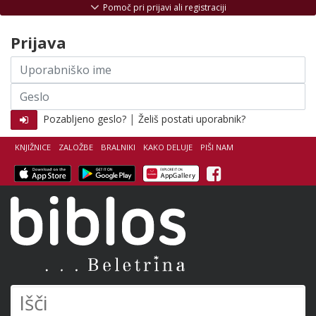
Skoči na vsebino
Pomoč pri prijavi ali registraciji
Prijava
Uporabniško
ime
Geslo
|
Pozabljeno geslo?
Želiš postati uporabnik?
KNJIŽNICE
ZALOŽBE
BRALNIKI
KAKO DELUJE
PIŠI NAM
Facebook
Biblos