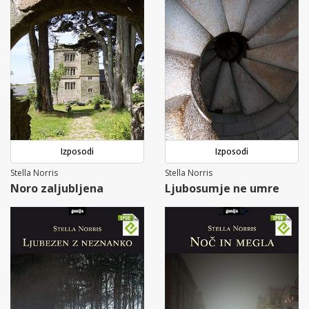
Izposodi
Izposodi
Stella Norris
Stella Norris
Noro zaljubljena
Ljubosumje ne umre