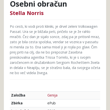
Osebni obračun
Stella Norris
Po cesti, ki vodi proti kliniki, je drvel zeleni Volkswagen
Passat. Ura se je bližala peti, pričelo se je že rahlo
mračiti. Čez dan je sijalo sonce, zdaj pa je pritisnil mraz,
zato je bila cesta spolzka, vendar se voznica v passatu
ni menila za to. Ena sama misel ji je rojila po glavi. Čim
prej priti na cilj, da ne bo prepozna! Zasebna
preiskovalna agentka Trissa Torrelo, ki je s svojim
zaročencem in družabnikom Sergiom Rochettiem živela
in delala v Neaplju, se je strašno bala, da svojega očeta
ne bo več videla živega.
Genija
Založba
ePub
Zbirka