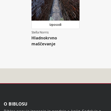
Izposodi
Stella Norris
Hladnokrvno
maščevanje
Noga
O BIBLOSU