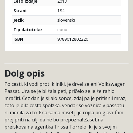
2013
Leto izdaje
184
Strani
slovenski
Jezik
epub
Tip datoteke
9789612802226
ISBN
Dolg opis
Po cesti, ki vodi proti kliniki, je drvel zeleni Volkswagen
Passat. Ura se je bližala peti, pričelo se je že rahlo
mračiti. Čez dan je sijalo sonce, zdaj pa je pritisnil mraz,
zato je bila cesta spolzka, vendar se voznica v passatu
ni menila za to. Ena sama misel ji je rojila po glavi. Čim
prej priti na cilj, da ne bo prepozna! Zasebna
preiskovalna agentka Trissa Torrelo, ki je s svojim