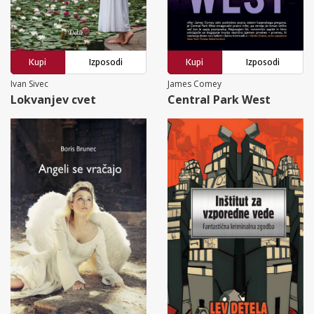
Kupi
Izposodi
Kupi
Izposodi
Ivan Sivec
James Comey
Lokvanjev cvet
Central Park West