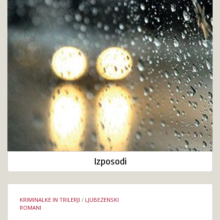
Izposodi
Podrobnosti
KRIMINALKE IN TRILERJI
/
LJUBEZENSKI
knjige
ROMANI