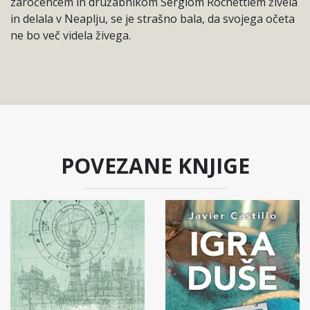
zaročencem in družabnikom Sergiom Rochettiem živela
in delala v Neaplju, se je strašno bala, da svojega očeta
ne bo več videla živega.
POVEZANE KNJIGE