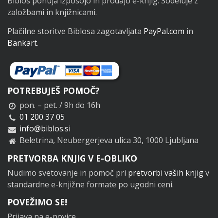
Biblos ponuja izposojo in prodajo e-knjig. Sodeluje z
založbami in knjižnicami.
Plačilne storitve Biblosa zagotavljata
PayPal.com
in
Bankart
.
POTREBUJEŠ POMOČ?
pon. – pet. / 9h do 16h
01 200 37 05
info@biblos.si
Beletrina, Neubergerjeva ulica 30, 1000 Ljubljana
PRETVORBA KNJIG V E-OBLIKO
Nudimo svetovanje in pomoč pri
pretvorbi vaših knjig
v
standardne e-knjižne formate po ugodni ceni.
POVEŽIMO SE!
Prijava na e-novice