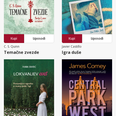
Kupi
Izposodi
Kupi
Izposodi
C. S. Quinn
Javier Castillo
Temačne zvezde
Igra duše