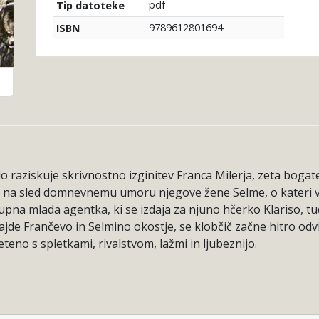
pdf
Tip datoteke
9789612801694
ISBN
 raziskuje skrivnostno izginitev Franca Milerja, zeta bogat
de na sled domnevnemu umoru njegove žene Selme, o kateri vsi 
ikupna mlada agentka, ki se izdaja za njuno hčerko Klariso, t
ajde Frančevo in Selmino okostje, se klobčič začne hitro odvij
eno s spletkami, rivalstvom, lažmi in ljubeznijo.