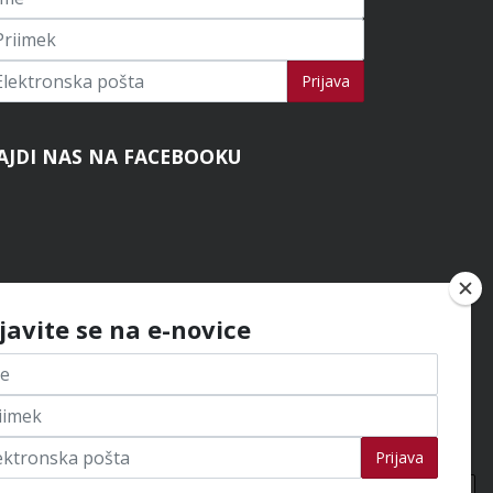
ijavi se na novice
Prijava
AJDI NAS NA FACEBOOKU
ijavite se na e-novice
Prijava
Na