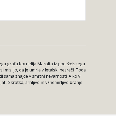
ega grofa Kornelija Marolta iz podeželskega
mislijo, da je umrla v letalski nesreči. Toda
udi sama znajde v smrtni nevarnosti. A ko v
ati. Skratka, srhljivo in vznemirljivo branje