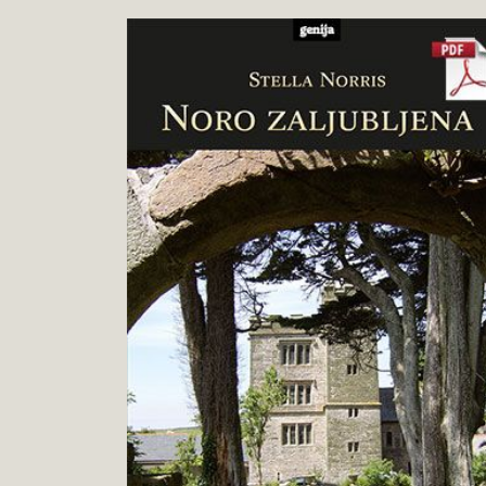
Stella
Pokukaj
Norris
v
:
knjigo
Noro
zaljubljena