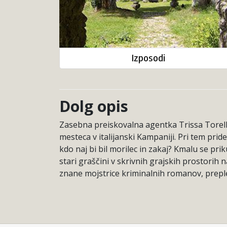
Izposodi
Dolg opis
Zasebna preiskovalna agentka Trissa Torello
mesteca v italijanski Kampaniji. Pri tem pri
kdo naj bi bil morilec in zakaj? Kmalu se pr
stari graščini v skrivnih grajskih prostorih n
znane mojstrice kriminalnih romanov, preplet