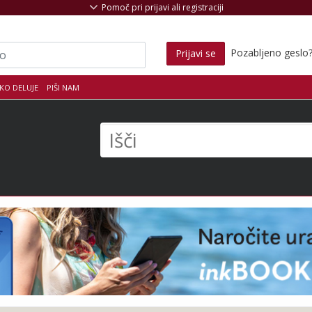
Pomoč pri prijavi ali registraciji
Pozabljeno geslo
Prijavi se
KO DELUJE
PIŠI NAM
s
Išči