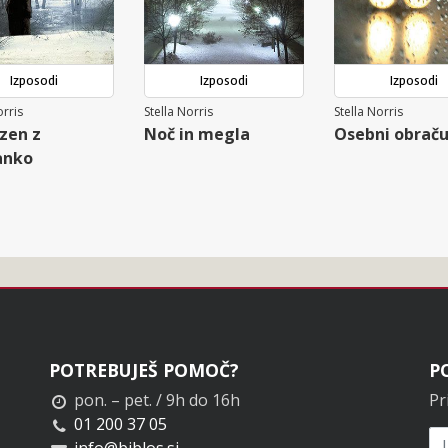
Izposodi
Izposodi
Izposodi
orris
Stella Norris
Stella Norris
zen z
Noč in megla
Osebni obrač
anko
POTREBUJEŠ POMOČ?
P
pon. – pet. / 9h do 16h
Pr
01 200 37 05
info@biblos.si