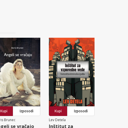
Kupi
Izposodi
Kupi
Izposodi
is Brunec
Lev Detela
geli se vračajo
Inštitut za