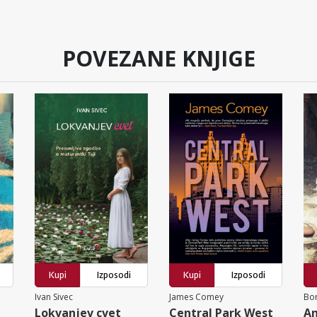
POVEZANE KNJIGE
Kupi
Izposodi
Kupi
Izposodi
Ivan Sivec
James Comey
Bor
Lokvanjev cvet
Central Park West
An