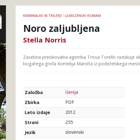
Podrobnosti
KRIMINALKE IN TRILERJI
/
LJUBEZENSKI ROMANI
knjige
Noro zaljubljena
Stella Norris
Zasebna preiskovalna agentka Trissa Torello raziskuje skr
bogatega grofa Kornelija Marolta iz podeželskega mesteca 
Genija
Založba
PDF
Zbirka
2012
Leto izdaje
255
Strani
slovenski
Jezik