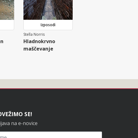
Izposodi
Stella Norris
un
Hladnokrvno
maščevanje
OVEŽIMO SE!
ijava na e-novice