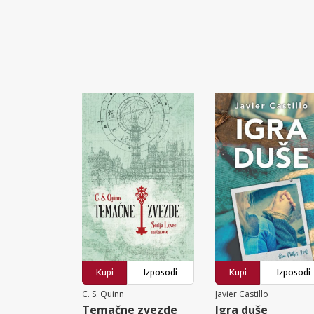
Kupi
Izposodi
Kupi
Izposodi
C. S. Quinn
Javier Castillo
Temačne zvezde
Igra duše