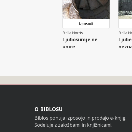
Izposodi
Stella Norris
Stella N
Ljubosumje ne
Ljube
umre
nezn
Noga
O BIBLOSU
Biblos ponuja izposojo in prodajo e-knjig.
Sodeluje z založbami in knjižnicami.