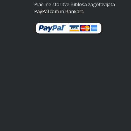
Plačilne storitve Biblosa zagotavljata
PayPal.com
in
Bankart
.