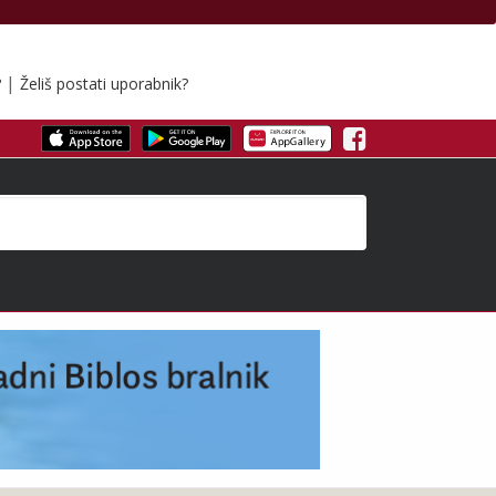
|
?
Želiš postati uporabnik?
Facebook