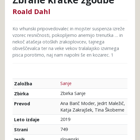
Roald Dahl
Ko vrhunski pripovedovalec in mojster suspenza izreže
vzorec resničnosti, pokopljemo anemijo trenutka … in
nekoč atašeja otoških zrakoplovcev, tajnega
obveščevalca ter na veke vekov tralalajsko izvirnega
pisca porotimo, naj nam napolni še en kozarec. 1
Sanje
Založba
Zbirka Sanje
Zbirka
Ana Barič Moder, Jedrt Maležič,
Prevod
Katja Zakrajšek, Tina Škoberne
2019
Leto izdaje
749
Strani
slovenski
Jezik