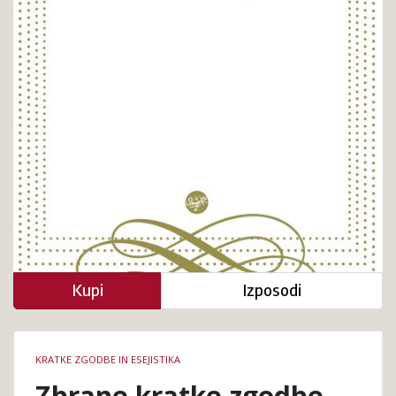
Kupi
Izposodi
Podrobnosti
KRATKE ZGODBE IN ESEJISTIKA
knjige
Zbrane kratke zgodbe