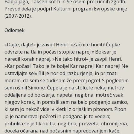
Babja jaga, Takšen kot ti in Še osem prečudnih zgodb.
Prevod dela je podprl Kulturni program Evropske unije
(2007-2012).
Odlomek:
»Dajte, dajte!« je zavpil Henri. »Začnite hoditi! Čepke
odvrzite na tla in počasi stopite naprej!« Boksar je
naredil korak naprej. »Ne tako hitro!« je zavpil Henri.
»Kar počasi! Tako je že bolje! Kar naprej! Kar naprej! Ne
ustavljajte se!« Bil je nor od razburjenja, in priznati
moram, da sem se tudi sam že precej ogrel. S pogledom
sem ošinil Simone. Čepela je na stolu, le nekaj metrov
oddaljena od boksarja, napeta, negibna, motreč vsak
njegov korak, in pomislil sem na belo podganjo samico,
ki sem jo nekoč videl v kletki z orjaškim pitonom. Piton
jo je nameraval požreti in podgana je to vedela;
prihulila se je tik ob tla, negibna, prevzeta, ohromljena,
docela očarana nad počasnim napredovanjem kače.