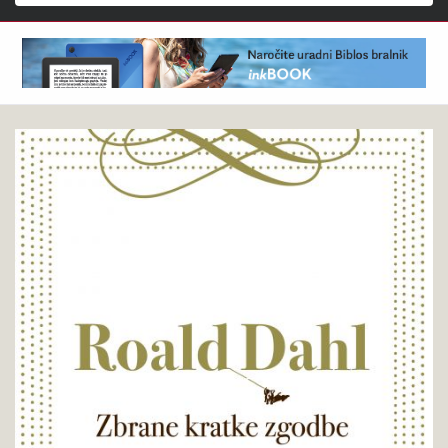
Išči
Roald
Pokukaj
Dahl
v
:
knjigo
Zbrane
kratke
zgodbe