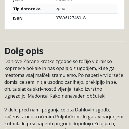
epub
Tip datoteke
9789612746018
ISBN
Dolg opis
Dahlove Zbrane kratke zgodbe se točijo v bralsko
koprneče bokale in nas opajajo z ugodjem, ki se ga
mestoma vsaj malček sramujemo. Po napeti vrvi drseče
domislice sem in tja usodno zanihajo, prekipijo in se,
oh, ta sladka skrivnost življenja, tako izvrstno
ugnezdijo. Madonca! Kako nenavaden občutek!
V delu pred nami poganja celota Dahlovih zgodb,
začenši z neukročenim Poljubčkom, ki ga z viharjenjem
kot mlade prsi napetih prigodb dopolnijo Zdaj pa ti,