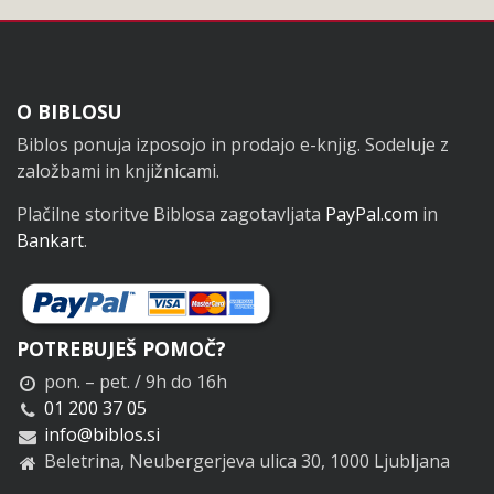
Noga
O BIBLOSU
Biblos ponuja izposojo in prodajo e-knjig. Sodeluje z
založbami in knjižnicami.
Plačilne storitve Biblosa zagotavljata
PayPal.com
in
Bankart
.
POTREBUJEŠ POMOČ?
pon. – pet. / 9h do 16h
01 200 37 05
info@biblos.si
Beletrina, Neubergerjeva ulica 30, 1000 Ljubljana