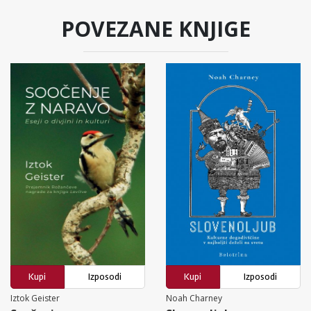
POVEZANE KNJIGE
Kupi
Izposodi
Kupi
Izposodi
Iztok Geister
Noah Charney