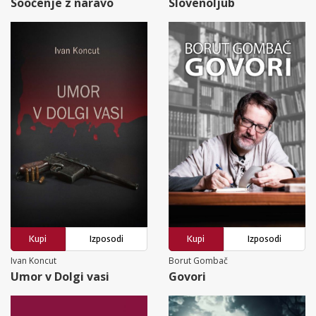
Soočenje z naravo
Slovenoljub
Kupi
Izposodi
Kupi
Izposodi
Ivan Koncut
Borut Gombač
Umor v Dolgi vasi
Govori