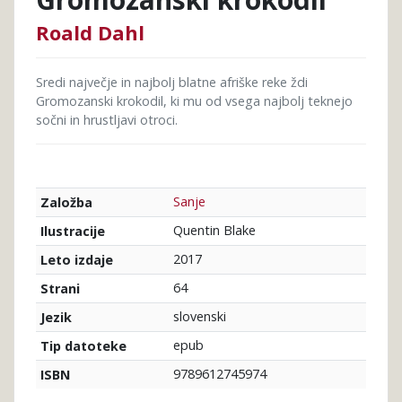
Roald Dahl
Sredi največje in najbolj blatne afriške reke ždi
Gromozanski krokodil, ki mu od vsega najbolj teknejo
sočni in hrustljavi otroci.
Sanje
Založba
Quentin Blake
Ilustracije
2017
Leto izdaje
64
Strani
slovenski
Jezik
epub
Tip datoteke
9789612745974
ISBN