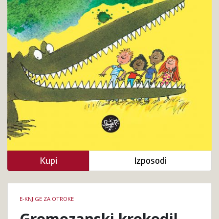
Kupi
Izposodi
Podrobnosti
E-KNJIGE ZA OTROKE
knjige
Gromozanski krokodil