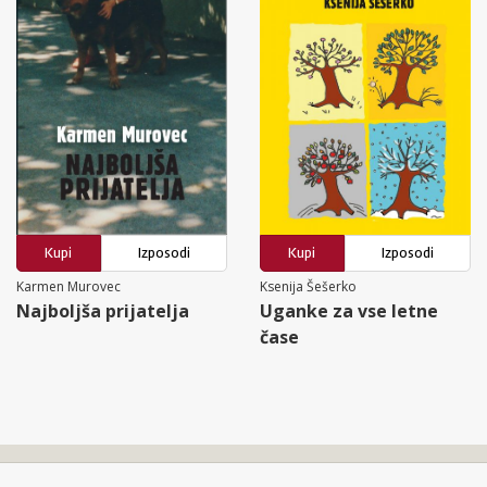
Kupi
Izposodi
Kupi
Izposodi
Karmen Murovec
Ksenija Šešerko
Najboljša prijatelja
Uganke za vse letne
čase