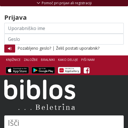
Skoči na vsebino
Pomoč pri prijavi ali registraciji
Prijava
Uporabniško
ime
Geslo
|
Pozabljeno geslo?
Želiš postati uporabnik?
KNJIŽNICE
ZALOŽBE
BRALNIKI
KAKO DELUJE
PIŠI NAM
Facebook
Biblos