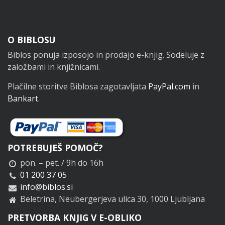
Noga
O BIBLOSU
Biblos ponuja izposojo in prodajo e-knjig. Sodeluje z
založbami in knjižnicami.
Plačilne storitve Biblosa zagotavljata
PayPal.com
in
Bankart
.
POTREBUJEŠ POMOČ?
pon. – pet. / 9h do 16h
01 200 37 05
info@biblos.si
Beletrina, Neubergerjeva ulica 30, 1000 Ljubljana
PRETVORBA KNJIG V E-OBLIKO