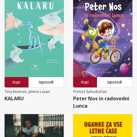
Kupi
Izposodi
Kupi
Izposodi
Tina Resman, Jelena Lasan
Primož Suhodolčan
KALARU
Peter Nos in radovedni
Lunca