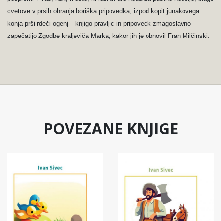
cvetove v prsih ohranja boriška pripovedka; izpod kopit junakovega
konja prši rdeči ogenj – knjigo pravljic in pripovedk zmagoslavno
zapečatijo Zgodbe kraljeviča Marka, kakor jih je obnovil Fran Milčinski.
POVEZANE KNJIGE