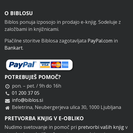
Noga
O BIBLOSU
Biblos ponuja izposojo in prodajo e-knjig. Sodeluje z
založbami in knjižnicami.
Plačilne storitve Biblosa zagotavljata
PayPal.com
in
Bankart
.
POTREBUJEŠ POMOČ?
pon. – pet. / 9h do 16h
01 200 37 05
info@biblos.si
Beletrina, Neubergerjeva ulica 30, 1000 Ljubljana
PRETVORBA KNJIG V E-OBLIKO
Nudimo svetovanje in pomoč pri
pretvorbi vaših knjig
v