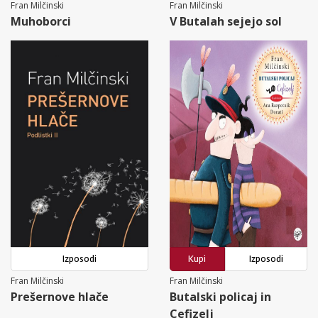
Fran Milčinski
Fran Milčinski
Muhoborci
V Butalah sejejo sol
Izposodi
Kupi
Izposodi
Fran Milčinski
Fran Milčinski
Prešernove hlače
Butalski policaj in
Cefizelj