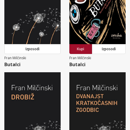
Izposodi
Kupi
Izposodi
Fran Milčinski
Fran Milčinski
Butalci
Butalci