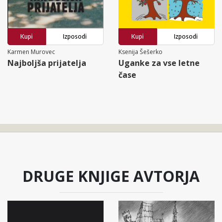
Kupi
Izposodi
Kupi
Izposodi
Karmen Murovec
Ksenija Šešerko
Najboljša prijatelja
Uganke za vse letne
čase
DRUGE KNJIGE AVTORJA