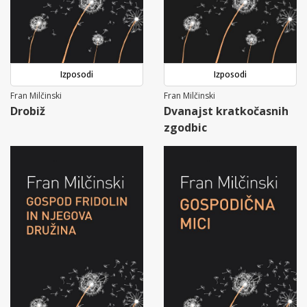
Izposodi
Izposodi
Fran Milčinski
Fran Milčinski
Drobiž
Dvanajst kratkočasnih
zgodbic