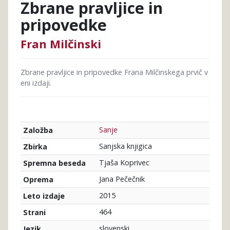
Zbrane pravljice in
pripovedke
Fran Milčinski
Zbrane pravljice in pripovedke Frana Milčinskega prvič v
eni izdaji.
Sanje
Založba
Sanjska knjigica
Zbirka
Tjaša Koprivec
Spremna beseda
Jana Pečečnik
Oprema
2015
Leto izdaje
464
Strani
slovenski
Jezik