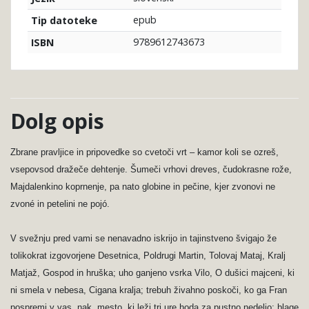
epub
Tip datoteke
9789612743673
ISBN
Dolg opis
Zbrane pravljice in pripovedke so cvetoči vrt – kamor koli se ozreš,
vsepovsod dražeče dehtenje. Šumeči vrhovi dreves, čudokrasne rože,
Majdalenkino koprnenje, pa nato globine in pečine, kjer zvonovi ne
zvoné in petelini ne pojó.
V svežnju pred vami se nenavadno iskrijo in tajinstveno švigajo že
tolikokrat izgovorjene Desetnica, Poldrugi Martin, Tolovaj Mataj, Kralj
Matjaž, Gospod in hruška; uho ganjeno vsrka Vilo, O dušici majceni, ki
ni smela v nebesa, Cigana kralja; trebuh živahno poskoči, ko ga Fran
pospremi v vas, nak, mesto, ki leži tri ure hoda za pustno nedeljo; blage