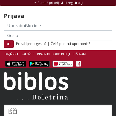
Skoči na vsebino
Pomoč pri prijavi ali registraciji
Prijava
Uporabniško
ime
Geslo
|
Pozabljeno geslo?
Želiš postati uporabnik?
KNJIŽNICE
ZALOŽBE
BRALNIKI
KAKO DELUJE
PIŠI NAM
Facebook
Biblos