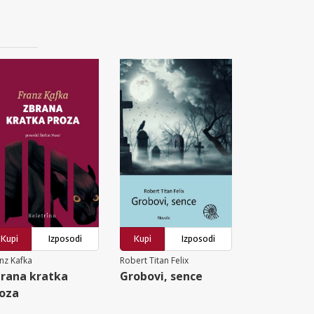
Kupi
Izposodi
Kupi
Izposodi
nz Kafka
Robert Titan Felix
rana kratka
Grobovi, sence
oza