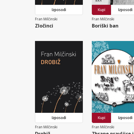
Izposodi
Kupi
Izposodi
Fran Milčinski
Fran Milčinski
Zločinci
Boriški ban
Izposodi
Kupi
Izposodi
Fran Milčinski
Fran Milčinski
Drobiž
Zbrane pravljice 