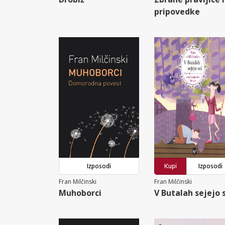
pripovedke
Izposodi
Kupi
Izposodi
Fran Milčinski
Fran Milčinski
Muhoborci
V Butalah sejejo 