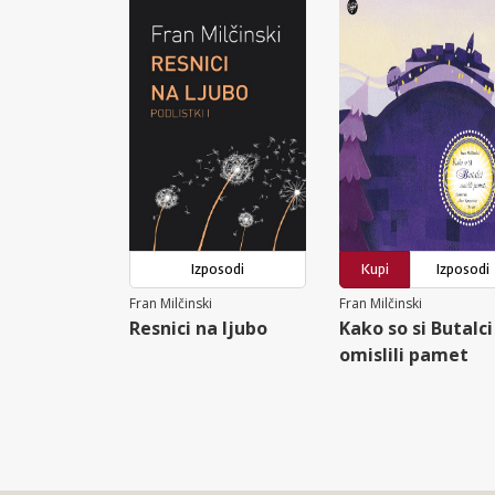
Izposodi
Kupi
Izposodi
Fran Milčinski
Fran Milčinski
Resnici na ljubo
Kako so si Butalci
omislili pamet