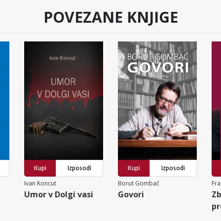
POVEZANE KNJIGE
Kupi
Izposodi
Kupi
Izposodi
Ivan Koncut
Borut Gombač
Fra
Umor v Dolgi vasi
Govori
Zb
pr