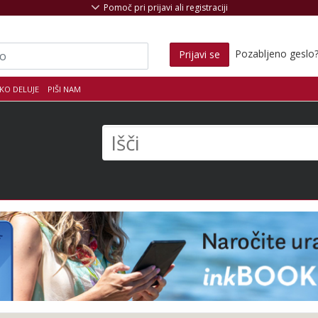
Pomoč pri prijavi ali registraciji
Pozabljeno geslo
Prijavi se
KO DELUJE
PIŠI NAM
s
Išči