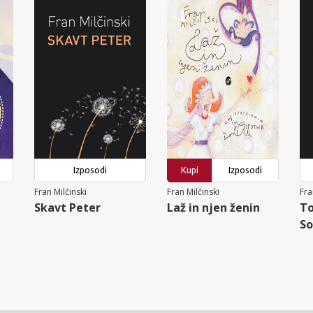
Izposodi
Kupi
Izposodi
Fran Milčinski
Fran Milčinski
Fra
Skavt Peter
Laž in njen ženin
To
So