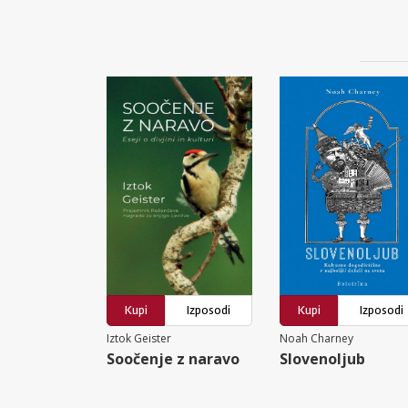
Kupi
Izposodi
Kupi
Izposodi
Iztok Geister
Noah Charney
Soočenje z naravo
Slovenoljub