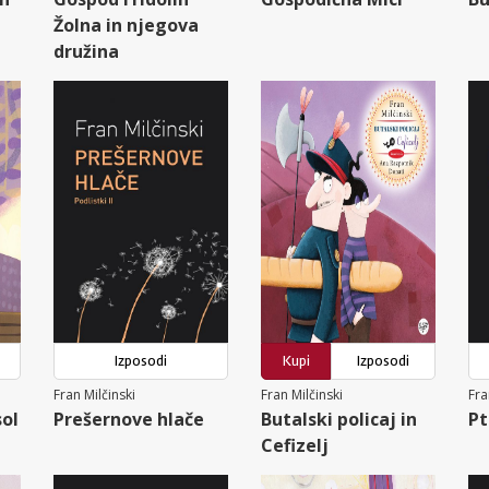
Žolna in njegova
družina
Izposodi
Kupi
Izposodi
Fran Milčinski
Fran Milčinski
Fra
sol
Prešernove hlače
Butalski policaj in
Pt
Cefizelj