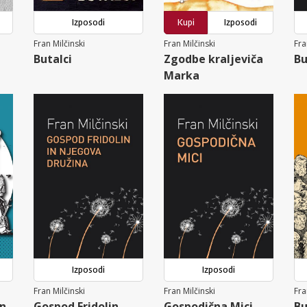
Izposodi
Kupi
Izposodi
Fran Milčinski
Fran Milčinski
Fra
Butalci
Zgodbe kraljeviča
Bu
Marka
Izposodi
Izposodi
Fran Milčinski
Fran Milčinski
Fra
in
Gospod Fridolin
Gospodična Mici
Bu