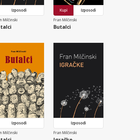
Izposodi
Kupi
Izposodi
n Milčinski
Fran Milčinski
talci
Butalci
Izposodi
Izposodi
n Milčinski
Fran Milčinski
talci
Igračke