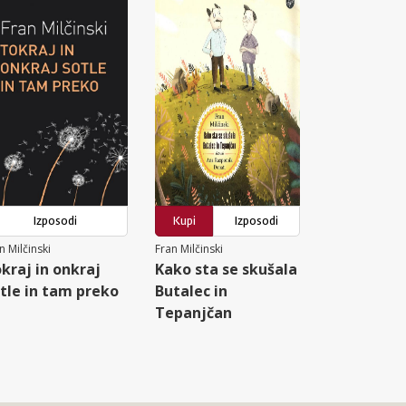
Izposodi
Kupi
Izposodi
n Milčinski
Fran Milčinski
kraj in onkraj
Kako sta se skušala
tle in tam preko
Butalec in
Tepanjčan