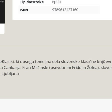
epub
Tip datoteke
9789612427160
ISBN
eKlasiki, ki obsega temeljna dela slovenske klasične knjiže
Cankarja. Fran Milčinski (psevdonim Fridolin Žolna), slovensk
 Ljubljana.