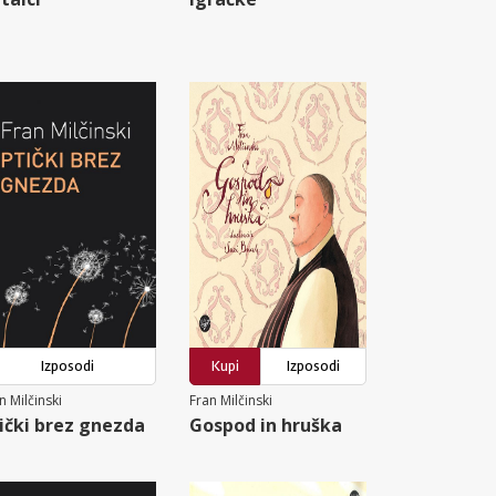
Izposodi
Kupi
Izposodi
n Milčinski
Fran Milčinski
ički brez gnezda
Gospod in hruška