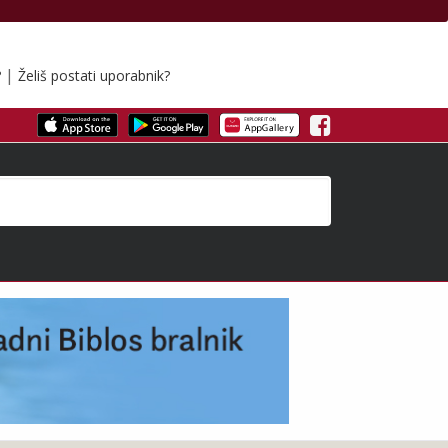
|
?
Želiš postati uporabnik?
Facebook