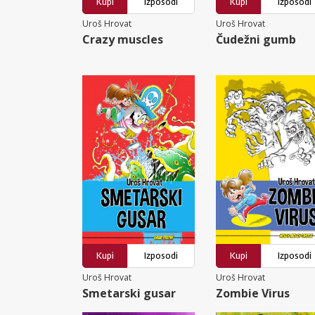
Kupi
Izposodi
Kupi
Izposodi
Uroš Hrovat
Uroš Hrovat
Crazy muscles
Čudežni gumb
Kupi
Izposodi
Kupi
Izposodi
Uroš Hrovat
Uroš Hrovat
Smetarski gusar
Zombie Virus