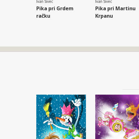
Ivan Sivec
Ivan Sivec
Pika pri Grdem
Pika pri Martinu
račku
Krpanu