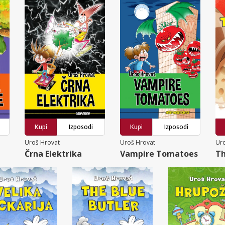
Kupi
Izposodi
Kupi
Izposodi
Uroš Hrovat
Uroš Hrovat
Ur
Črna Elektrika
Vampire Tomatoes
Th