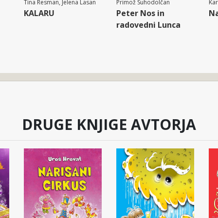
Tina Resman, Jelena Lasan
Primož Suhodolčan
Ka
KALARU
Peter Nos in
Na
radovedni Lunca
DRUGE KNJIGE AVTORJA