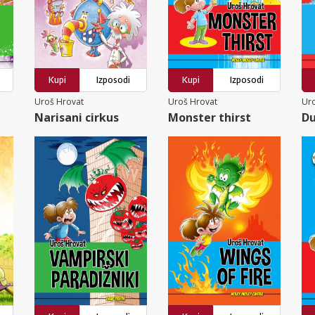
Kupi
Izposodi
Kupi
Izposodi
Uroš Hrovat
Uroš Hrovat
Ur
Narisani cirkus
Monster thirst
Du