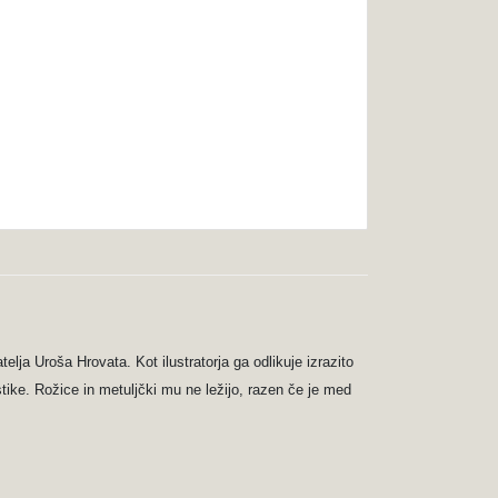
ja Uroša Hrovata. Kot ilustratorja ga odlikuje izrazito
stike. Rožice in metuljčki mu ne ležijo, razen če je med