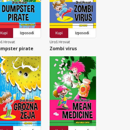
Kupi
Izposodi
Kupi
Izposodi
oš Hrovat
Uroš Hrovat
mpster pirate
Zombi virus