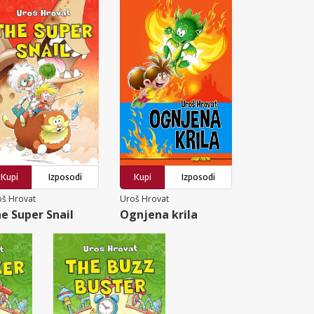
Kupi
Izposodi
Kupi
Izposodi
oš Hrovat
Uroš Hrovat
e Super Snail
Ognjena krila