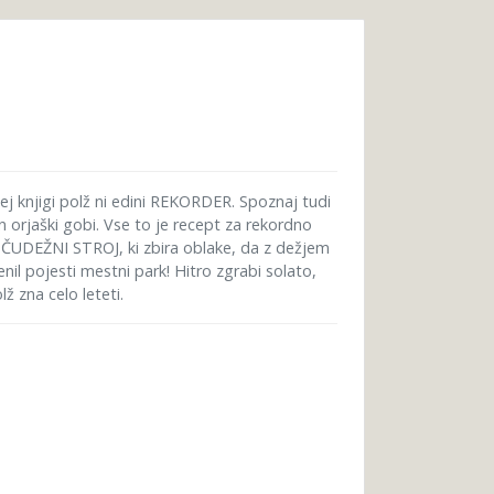
 tej knjigi polž ni edini REKORDER. Spoznaj tudi
n orjaški gobi. Vse to je recept za rekordno
a ČUDEŽNI STROJ, ki zbira oblake, da z dežjem
il pojesti mestni park! Hitro zgrabi solato,
ž zna celo leteti.