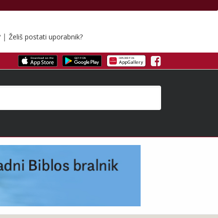
|
?
Želiš postati uporabnik?
Facebook