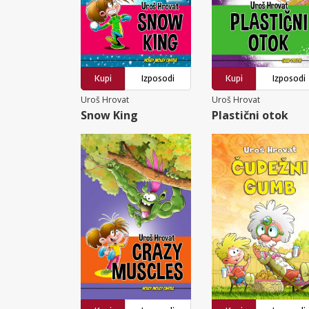
Kupi
Izposodi
Kupi
Izposodi
Uroš Hrovat
Uroš Hrovat
Snow King
Plastični otok