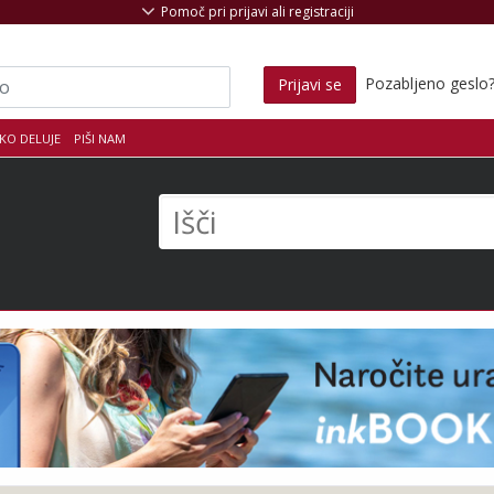
Pomoč pri prijavi ali registraciji
Pozabljeno geslo
Prijavi se
KO DELUJE
PIŠI NAM
s
Išči