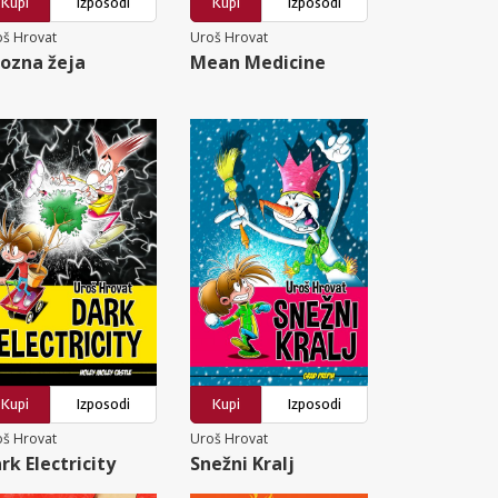
Kupi
Izposodi
Kupi
Izposodi
oš Hrovat
Uroš Hrovat
ozna žeja
Mean Medicine
Kupi
Izposodi
Kupi
Izposodi
oš Hrovat
Uroš Hrovat
rk Electricity
Snežni Kralj