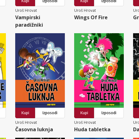
Kupi
Izposodi
Kupi
Izposodi
Uroš Hrovat
Uroš Hrovat
Ur
Vampirski
Wings Of Fire
Gr
paradižniki
Kupi
Izposodi
Kupi
Izposodi
Uroš Hrovat
Uroš Hrovat
Ur
Časovna luknja
Huda tabletka
Da