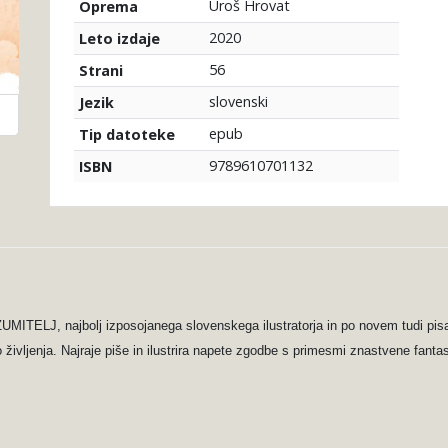
Uroš Hrovat
Oprema
2020
Leto izdaje
56
Strani
slovenski
Jezik
epub
Tip datoteke
9789610701132
ISBN
ITELJ, najbolj izposojanega slovenskega ilustratorja in po novem tudi pisatel
do življenja. Najraje piše in ilustrira napete zgodbe s primesmi znastvene fanta