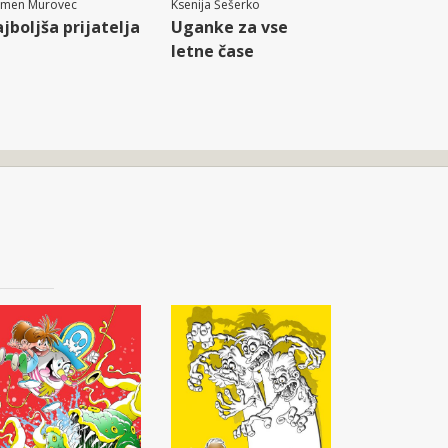
rmen Murovec
Ksenija Šešerko
jboljša prijatelja
Uganke za vse
letne čase