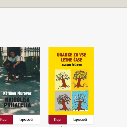
Kupi
Izposodi
Kupi
Izposodi