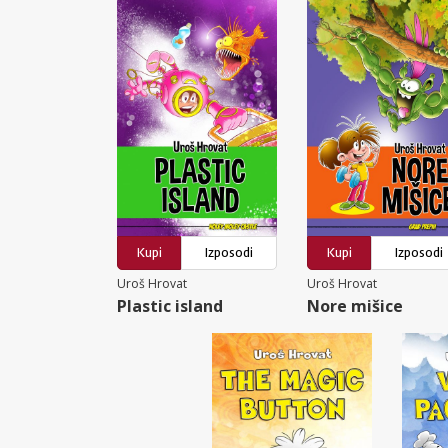
Kupi
Izposodi
Kupi
Izposodi
Uroš Hrovat
Uroš Hrovat
Plastic island
Nore mišice