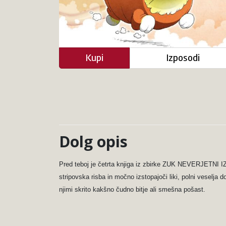
Kupi
Izposodi
Dolg opis
Pred teboj je četrta knjiga iz zbirke ZUK NEVERJETNI IZUM
stripovska risba in močno izstopajoči liki, polni veselja 
njimi skrito kakšno čudno bitje ali smešna pošast.