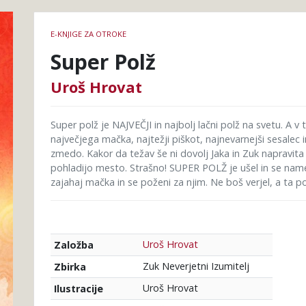
Podrobnosti
E-KNJIGE ZA OTROKE
knjige
Super Polž
Uroš Hrovat
Super polž je NAJVEČJI in najbolj lačni polž na svetu. A v
največjega mačka, najtežji piškot, najnevarnejši sesalec i
zmedo. Kakor da težav še ni dovolj Jaka in Zuk napravit
pohladijo mesto. Strašno! SUPER POLŽ je ušel in se namen
zajahaj mačka in se poženi za njim. Ne boš verjel, a ta pol
Uroš Hrovat
Založba
Zuk Neverjetni Izumitelj
Zbirka
Uroš Hrovat
Ilustracije