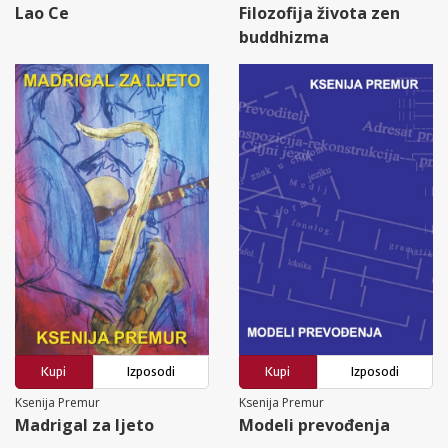
Lao Ce
Filozofija života zen
buddhizma
Kupi
Izposodi
Kupi
Izposodi
Ksenija Premur
Ksenija Premur
Madrigal za ljeto
Modeli prevođenja