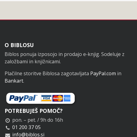
Noga
O BIBLOSU
Biblos ponuja izposojo in prodajo e-knjig. Sodeluje z
založbami in knjižnicami.
Plačilne storitve Biblosa zagotavljata
PayPal.com
in
Bankart
.
POTREBUJEŠ POMOČ?
pon. – pet. / 9h do 16h
01 200 37 05
info@biblos.si