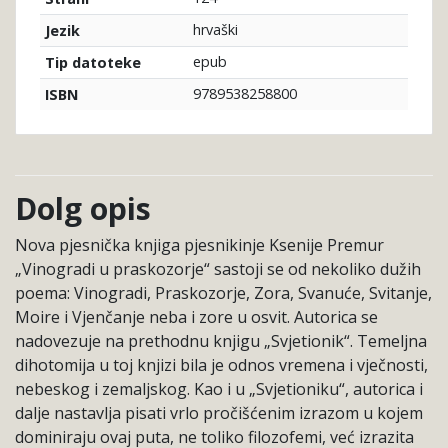
hrvaški
Jezik
epub
Tip datoteke
9789538258800
ISBN
Dolg opis
Nova pjesnička knjiga pjesnikinje Ksenije Premur
„Vinogradi u praskozorje“ sastoji se od nekoliko dužih
poema: Vinogradi, Praskozorje, Zora, Svanuće, Svitanje,
Moire i Vjenčanje neba i zore u osvit. Autorica se
nadovezuje na prethodnu knjigu „Svjetionik“. Temeljna
dihotomija u toj knjizi bila je odnos vremena i vječnosti,
nebeskog i zemaljskog. Kao i u „Svjetioniku“, autorica i
dalje nastavlja pisati vrlo pročišćenim izrazom u kojem
dominiraju ovaj puta, ne toliko filozofemi, već izrazita