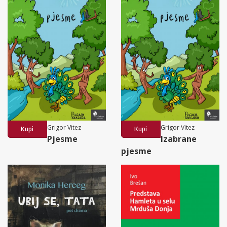
Grigor Vitez
Grigor Vitez
Kupi
Kupi
Pjesme
Izabrane
pjesme