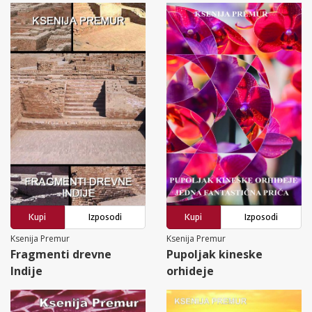
Kupi
Izposodi
Kupi
Izposodi
Ksenija Premur
Ksenija Premur
Fragmenti drevne
Pupoljak kineske
Indije
orhideje