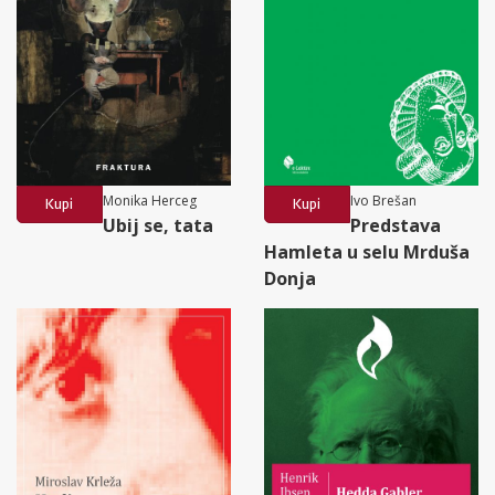
Monika Herceg
Ivo Brešan
Kupi
Kupi
Ubij se, tata
Predstava
Hamleta u selu Mrduša
Donja