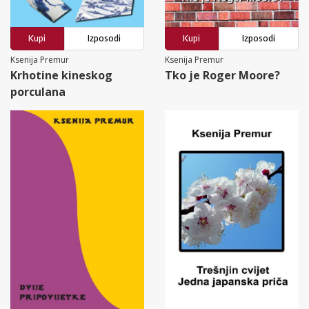
Kupi
Izposodi
Kupi
Izposodi
Ksenija Premur
Ksenija Premur
Krhotine kineskog
Tko je Roger Moore?
porculana