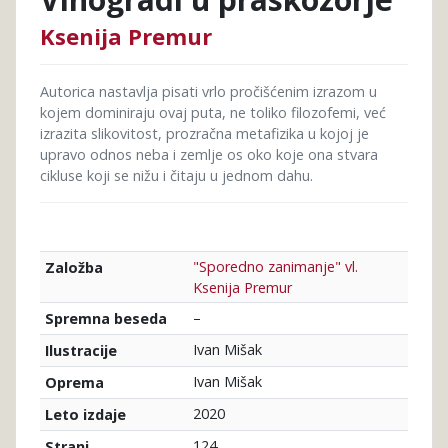
Ksenija Premur
Autorica nastavlja pisati vrlo pročišćenim izrazom u
kojem dominiraju ovaj puta, ne toliko filozofemi, već
izrazita slikovitost, prozračna metafizika u kojoj je
upravo odnos neba i zemlje os oko koje ona stvara
cikluse koji se nižu i čitaju u jednom dahu.
"Sporedno zanimanje" vl.
Založba
Ksenija Premur
–
Spremna beseda
Ivan Mišak
Ilustracije
Ivan Mišak
Oprema
2020
Leto izdaje
124
Strani