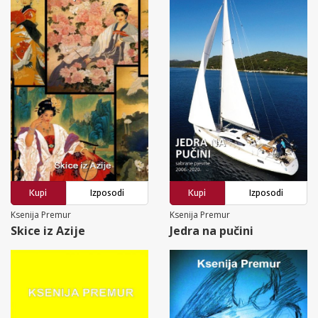
Kupi
Izposodi
Kupi
Izposodi
Ksenija Premur
Ksenija Premur
Skice iz Azije
Jedra na pučini