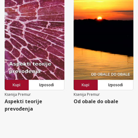
Kupi
Izposodi
Kupi
Izposodi
Ksenija Premur
Ksenija Premur
Aspekti teorije
Od obale do obale
prevođenja