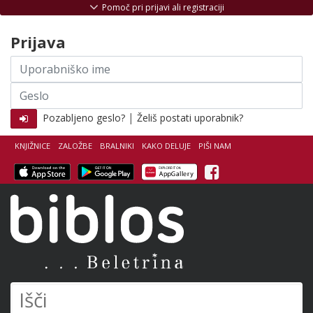
Skoči na vsebino
Pomoč pri prijavi ali registraciji
Prijava
Uporabniško
ime
Geslo
|
Pozabljeno geslo?
Želiš postati uporabnik?
KNJIŽNICE
ZALOŽBE
BRALNIKI
KAKO DELUJE
PIŠI NAM
Facebook
Biblos