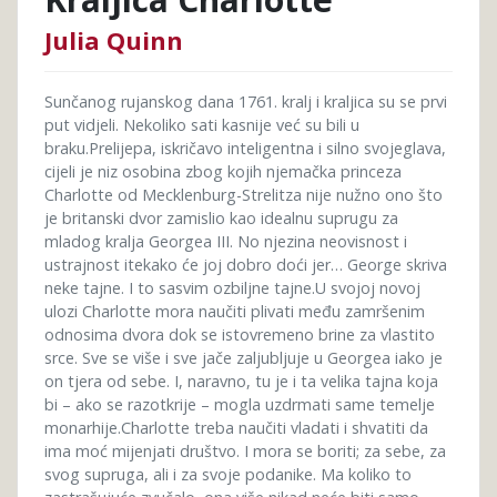
Julia Quinn
Sunčanog rujanskog dana 1761. kralj i kraljica su se prvi
put vidjeli. Nekoliko sati kasnije već su bili u
braku.Prelijepa, iskričavo inteligentna i silno svojeglava,
cijeli je niz osobina zbog kojih njemačka princeza
Charlotte od Mecklenburg-Strelitza nije nužno ono što
je britanski dvor zamislio kao idealnu suprugu za
mladog kralja Georgea III. No njezina neovisnost i
ustrajnost itekako će joj dobro doći jer… George skriva
neke tajne. I to sasvim ozbiljne tajne.U svojoj novoj
ulozi Charlotte mora naučiti plivati među zamršenim
odnosima dvora dok se istovremeno brine za vlastito
srce. Sve se više i sve jače zaljubljuje u Georgea iako je
on tjera od sebe. I, naravno, tu je i ta velika tajna koja
bi – ako se razotkrije – mogla uzdrmati same temelje
monarhije.Charlotte treba naučiti vladati i shvatiti da
ima moć mijenjati društvo. I mora se boriti; za sebe, za
svog supruga, ali i za svoje podanike. Ma koliko to