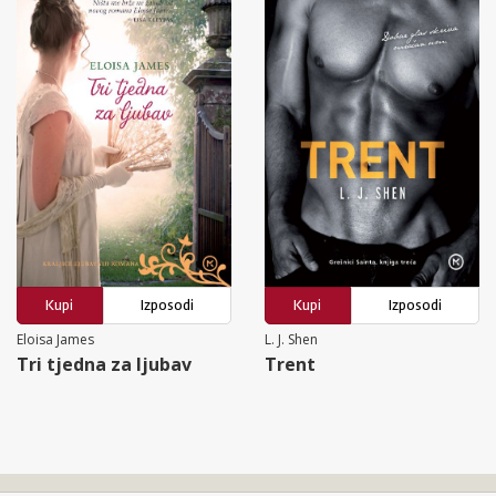
Kupi
Izposodi
Kupi
Izposodi
Eloisa James
L. J. Shen
Tri tjedna za ljubav
Trent