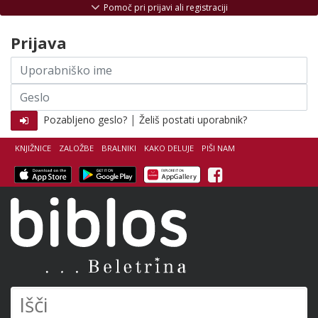
Skoči na vsebino
Pomoč pri prijavi ali registraciji
Prijava
Uporabniško
ime
Geslo
|
Pozabljeno geslo?
Želiš postati uporabnik?
KNJIŽNICE
ZALOŽBE
BRALNIKI
KAKO DELUJE
PIŠI NAM
Facebook
Biblos