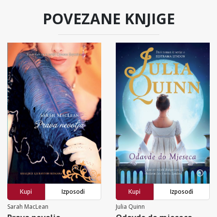
POVEZANE KNJIGE
Kupi
Izposodi
Kupi
Izposodi
Sarah MacLean
Julia Quinn