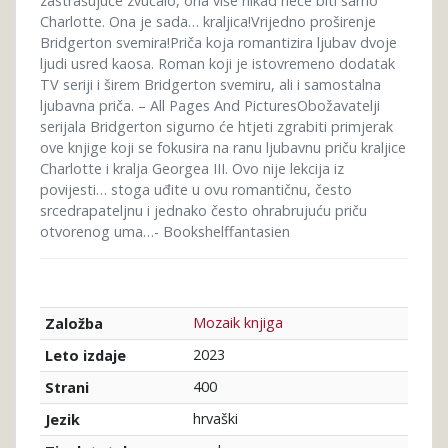
zastrašujuće zvučalo, ona više nikad neće biti samo
Charlotte. Ona je sada… kraljica!Vrijedno proširenje
Bridgerton svemira!Priča koja romantizira ljubav dvoje
ljudi usred kaosa. Roman koji je istovremeno dodatak
TV seriji i širem Bridgerton svemiru, ali i samostalna
ljubavna priča. – All Pages And PicturesObožavatelji
serijala Bridgerton sigurno će htjeti zgrabiti primjerak
ove knjige koji se fokusira na ranu ljubavnu priču kraljice
Charlotte i kralja Georgea III. Ovo nije lekcija iz
povijesti… stoga uđite u ovu romantičnu, često
srcedrapateljnu i jednako često ohrabrujuću priču
otvorenog uma…- Bookshelffantasien
Mozaik knjiga
Založba
2023
Leto izdaje
400
Strani
hrvaški
Jezik