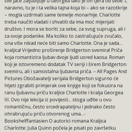
sve jače zaljubljuje u Georgea iako je on tjera od sebe. I,
naravno, tu je i ta velika tajna koja bi – ako se razotkrije
– mogla uzdrmati same temelje monarhije. Charlotte
treba naučiti vladati i shvatiti da ima moć mijenjati
društvo. I mora se boriti; za sebe, za svog supruga, ali i
za svoje podanike. Ma koliko to zastrašujuće zvučalo,
ona više nikad neće biti samo Charlotte. Ona je sada…
kraljica! Vrijedno proširenje Bridgerton svemira! Priča
koja romantizira ljubav dvoje ljudi usred kaosa. Roman
koji je istovremeno dodatak TV seriji i širem Bridgerton
svemiru, ali i samostalna ljubavna priča. – All Pages And
Pictures Obožavatelji serijala Bridgerton sigurno će
htjeti zgrabiti primjerak ove knjige koji se fokusira na
ranu ljubavnu priču kraljice Charlotte i kralja Georgea
III. Ovo nije lekcija iz povijesti… stoga uđite u ovu
romantičnu, često srcedrapateljnu i jednako često
ohrabrujuću priču otvorenog uma…-
Bookshelffantasien O autorici romana Kraljica
Charlotte: Julia Quinn počela je pisati po završetku