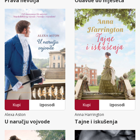
Prava nevolja
Odavde do mjeseca
Kupi
Izposodi
Kupi
Izposodi
Alexa Aston
Anna Harrington
U naručju vojvode
Tajne i iskušenja