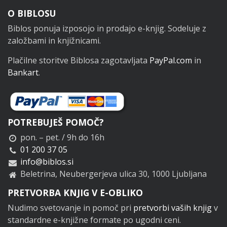
Noga
O BIBLOSU
Biblos ponuja izposojo in prodajo e-knjig. Sodeluje z
založbami in knjižnicami.
Plačilne storitve Biblosa zagotavljata
PayPal.com
in
Bankart
.
POTREBUJEŠ POMOČ?
pon. – pet. / 9h do 16h
01 200 37 05
info@biblos.si
Beletrina, Neubergerjeva ulica 30, 1000 Ljubljana
PRETVORBA KNJIG V E-OBLIKO
Nudimo svetovanje in pomoč pri
pretvorbi vaših knjig
v
standardne e-knjižne formate po ugodni ceni.