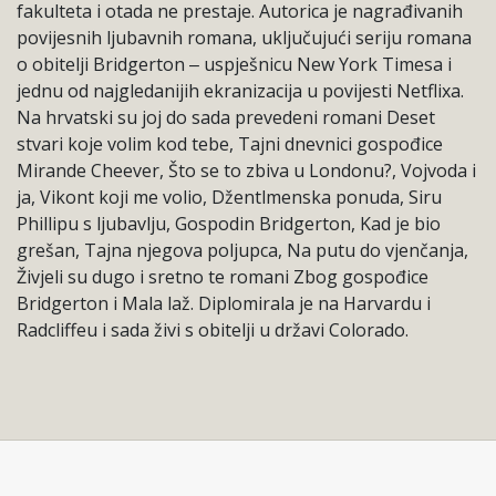
fakulteta i otada ne prestaje. Autorica je nagrađivanih
povijesnih ljubavnih romana, uključujući seriju romana
o obitelji Bridgerton ‒ uspješnicu New York Timesa i
jednu od najgledanijih ekranizacija u povijesti Netflixa.
Na hrvatski su joj do sada prevedeni romani Deset
stvari koje volim kod tebe, Tajni dnevnici gospođice
Mirande Cheever, Što se to zbiva u Londonu?, Vojvoda i
ja, Vikont koji me volio, Džentlmenska ponuda, Siru
Phillipu s ljubavlju, Gospodin Bridgerton, Kad je bio
grešan, Tajna njegova poljupca, Na putu do vjenčanja,
Živjeli su dugo i sretno te romani Zbog gospođice
Bridgerton i Mala laž. Diplomirala je na Harvardu i
Radcliffeu i sada živi s obitelji u državi Colorado.