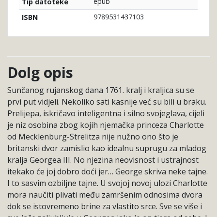
epub
Tip datoteke
9789531437103
ISBN
Dolg opis
Sunčanog rujanskog dana 1761. kralj i kraljica su se
prvi put vidjeli. Nekoliko sati kasnije već su bili u braku.
Prelijepa, iskričavo inteligentna i silno svojeglava, cijeli
je niz osobina zbog kojih njemačka princeza Charlotte
od Mecklenburg-Strelitza nije nužno ono što je
britanski dvor zamislio kao idealnu suprugu za mladog
kralja Georgea III. No njezina neovisnost i ustrajnost
itekako će joj dobro doći jer… George skriva neke tajne.
I to sasvim ozbiljne tajne. U svojoj novoj ulozi Charlotte
mora naučiti plivati među zamršenim odnosima dvora
dok se istovremeno brine za vlastito srce. Sve se više i