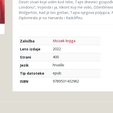
Deset stvari koje volim kod tebe, Tajni dnevnici gospođi
Londonu?, Vojvoda i ja, Vikont koji me volio, Džentlmens
Bridgerton, Kad je bio grešan, Tajna njegova poljupca, Na
Diplomirala je na Harvardu i Radcliffeu.
Mozaik knjiga
Založba
2022
Leto izdaje
400
Strani
hrvaški
Jezik
epub
Tip datoteke
9789531432962
ISBN