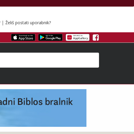
|
?
Želiš postati uporabnik?
Facebook