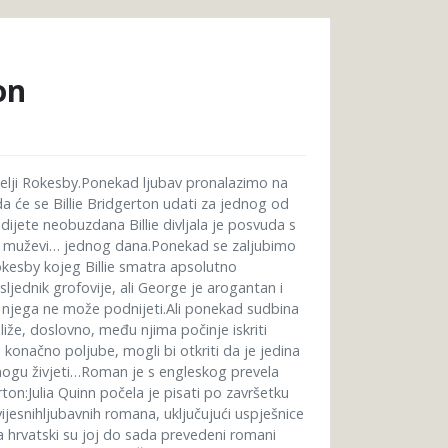
on
telji Rokesby.Ponekad ljubav pronalazimo na
 će se Billie Bridgerton udati za jednog od
 dijete neobuzdana Billie divljala je posvuda s
ni muževi… jednog dana.Ponekad se zaljubimo
esby kojeg Billie smatra apsolutno
sljednik grofovije, ali George je arogantan i
na njega ne može podnijeti.Ali ponekad sudbina
iže, doslovno, među njima počinje iskriti
 konačno poljube, mogli bi otkriti da je jedina
ogu živjeti…Roman je s engleskog prevela
n:Julia Quinn počela je pisati po završetku
vijesnihljubavnih romana, uključujući uspješnice
a hrvatski su joj do sada prevedeni romani