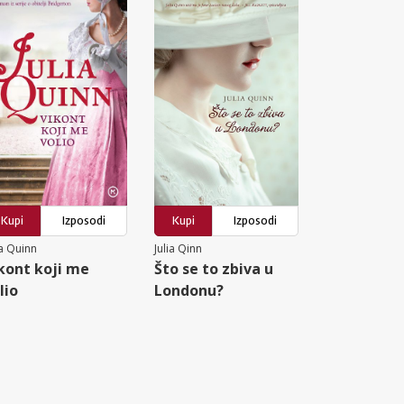
Kupi
Izposodi
Kupi
Izposodi
ia Quinn
Julia Qinn
kont koji me
Što se to zbiva u
lio
Londonu?