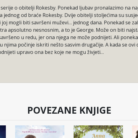
 serije o obitelji Rokesby. Ponekad ljubav pronalazimo na n
a jednog od braće Rokesby. Dvije obitelji stoljećima su susjed
joj mogli biti savršeni muževi… jednog dana. Ponekad se z
a apsolutno nesnosnim, a to je George. Može on biti najstarij
je savršeno u redu, jer ona njega ne može podnijeti. Ali pon
u njima počinje iskriti nešto sasvim drugačije. A kada se ovi
odnijeti upravo ona bez koje ne mogu živjeti…
POVEZANE KNJIGE