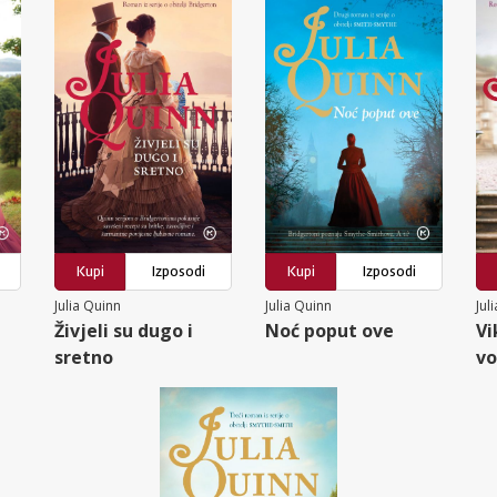
Kupi
Izposodi
Kupi
Izposodi
Julia Quinn
Julia Quinn
Jul
Živjeli su dugo i
Noć poput ove
Vi
sretno
vo