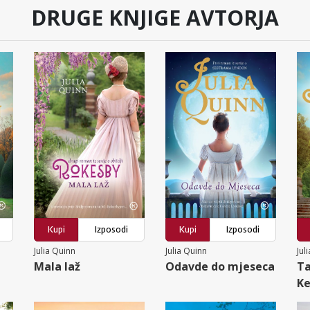
DRUGE KNJIGE AVTORJA
Kupi
Izposodi
Kupi
Izposodi
Julia Quinn
Julia Quinn
Jul
Mala laž
Odavde do mjeseca
Ta
Ke