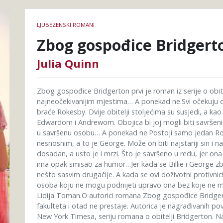
Podrobnosti
LJUBEZENSKI ROMANI
knjige
Zbog gospođice Bridgert
Julia Quinn
Zbog gospođice Bridgerton prvi je roman iz serije o obi
najneočekivanijim mjestima… A ponekad ne.Svi očekuju da
braće Rokesby. Dvije obitelji stoljećima su susjedi, a kao
Edwardom i Andrewom. Obojica bi joj mogli biti savrše
u savršenu osobu… A ponekad ne.Postoji samo jedan Rok
nesnosnim, a to je George. Može on biti najstariji sin i na
dosadan, a usto je i mrzi. Što je savršeno u redu, jer o
ima opak smisao za humor…Jer kada se Billie i George zbl
nešto sasvim drugačije. A kada se ovi doživotni protivnici
osoba koju ne mogu podnijeti upravo ona bez koje ne m
Lidija Toman.O autorici romana Zbog gospođice Bridgerto
fakulteta i otad ne prestaje. Autorica je nagrađivanih po
New York Timesa, seriju romana o obitelji Bridgerton. N