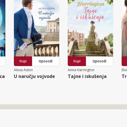
Kupi
Izposodi
Kupi
Izposodi
Alexa Aston
Anna Harrington
Elo
ca
U naručju vojvode
Tajne i iskušenja
Tr