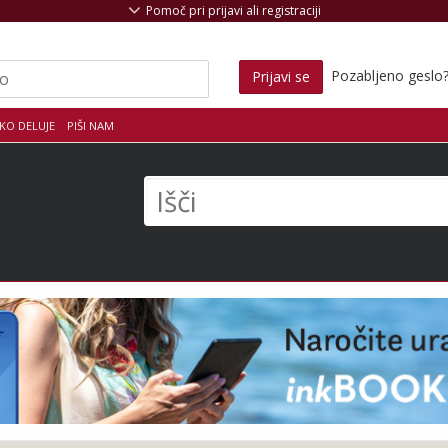
Pomoč pri prijavi ali registraciji
Pozabljeno geslo
Prijavi se
KO DELUJE
PIŠI NAM
s
Išči