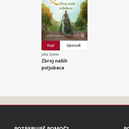
Kupi
Izposodi
Julia Quinn
Zbroj naših
poljubaca
POTREBUJEŠ POMOČ?
P