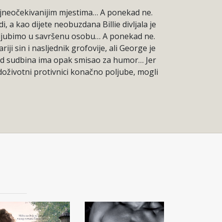
ajneočekivanijim mjestima… A ponekad ne.
i, a kao dijete neobuzdana Billie divljala je
aljubimo u savršenu osobu… A ponekad ne.
i sin i nasljednik grofovije, ali George je
ekad sudbina ima opak smisao za humor… Jer
 doživotni protivnici konačno poljube, mogli