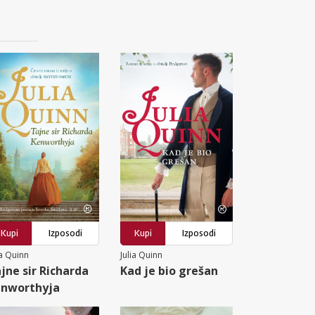
Kupi
Izposodi
Kupi
Izposodi
ia Quinn
Julia Quinn
jne sir Richarda
Kad je bio grešan
nworthyja