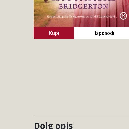
Kupi
Izposodi
Dolg opis