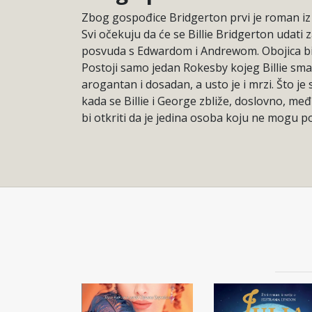
Zbog gospođice Bridgerton prvi je roman iz
Svi očekuju da će se Billie Bridgerton udati z
posvuda s Edwardom i Andrewom. Obojica bi 
Postoji samo jedan Rokesby kojeg Billie smatr
arogantan i dosadan, a usto je i mrzi. Što 
kada se Billie i George zbliže, doslovno, međ
bi otkriti da je jedina osoba koju ne mogu p