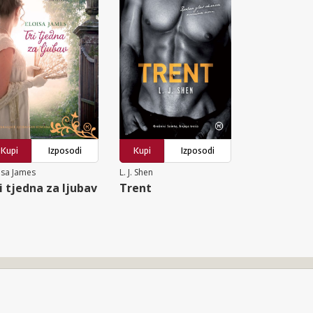
Kupi
Izposodi
Kupi
Izposodi
isa James
L. J. Shen
i tjedna za ljubav
Trent