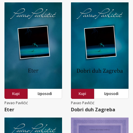
Kupi
Izposodi
Kupi
Izposodi
Pavao Pavličić
Pavao Pavličić
Eter
Dobri duh Zagreba