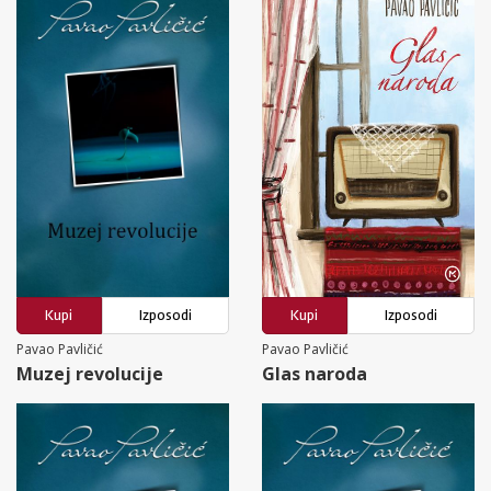
Kupi
Izposodi
Kupi
Izposodi
Pavao Pavličić
Pavao Pavličić
Muzej revolucije
Glas naroda