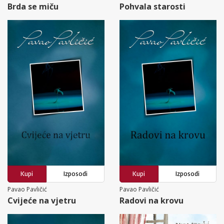
Brda se miču
Pohvala starosti
Kupi
Izposodi
Kupi
Izposodi
Pavao Pavličić
Pavao Pavličić
Cvijeće na vjetru
Radovi na krovu