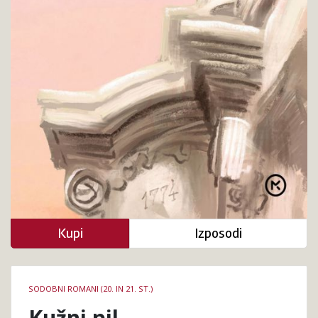
Kupi
Izposodi
Podrobnosti
SODOBNI ROMANI (20. IN 21. ST.)
knjige
Kužni pil