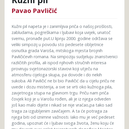
Pavao Pavličić
Kužni pil napeta je i zanimljiva priča o našoj prošlosti,
zabludama, pogreškama i ljubavi koja uvijek, unatoč
svemu, pronađe put.U lipnju 2000. godine održava se
veliki simpozij u povodu sto pedesete obljetnice
osnutka grada Varoša, mitskoga mjesta brojnih
Pavličićevih romana. Na simpoziju sudjeluju znanstvenici
različitih profila, ali ispod njihovih stručnih interesa
proviruju svjetonazorski stavovi koji utječu na
atmosferu cijeloga skupa, pa dovode i do nekih
sukoba. Ali Pavličić ne bi bio Pavličić da u cijelu priču ne
uvede i dozu misterija, a sve se vrti oko kužnoga pila,
zavjetnoga stupa na glavnom trgu. Priču nam priča
čovjek koji je u Varošu rođen, ali je iz njega odveden
još kao malo dijete i nikad se nije vraćao,pa tako sad
traga za izgubljenim zavičajem. A ta će potraga za
njega biti od iznimne važnosti. Iako mu je već pedeset
godina, upoznat će i ljubav svoga života, ženu koju će