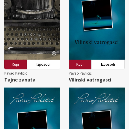
Kupi
Izposodi
Kupi
Izposodi
Pavao Pavličić
Pavao Pavličić
Tajne zanata
Vilinski vatrogasci