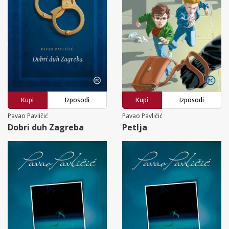
Kupi
Izposodi
Kupi
Izposodi
Pavao Pavličić
Pavao Pavličić
Dobri duh Zagreba
Petlja