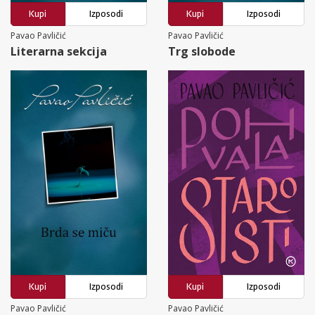
Kupi
Izposodi
Kupi
Izposodi
Pavao Pavličić
Pavao Pavličić
Literarna sekcija
Trg slobode
Kupi
Izposodi
Kupi
Izposodi
Pavao Pavličić
Pavao Pavličić