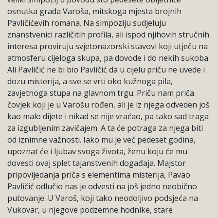
osnutka grada Varoša, mitskoga mjesta brojnih
Pavličićevih romana. Na simpoziju sudjeluju
znanstvenici različitih profila, ali ispod njihovih stručnih
interesa proviruju svjetonazorski stavovi koji utječu na
atmosferu cijeloga skupa, pa dovode i do nekih sukoba.
Ali Pavličić ne bi bio Pavličić da u cijelu priču ne uvede i
dozu misterija, a sve se vrti oko kužnoga pila,
zavjetnoga stupa na glavnom trgu. Priču nam priča
čovjek koji je u Varošu rođen, ali je iz njega odveden još
kao malo dijete i nikad se nije vraćao, pa tako sad traga
za izgubljenim zavičajem. A ta će potraga za njega biti
od iznimne važnosti. Iako mu je već pedeset godina,
upoznat će i ljubav svoga života, ženu koju će mu
dovesti ovaj splet tajanstvenih događaja. Majstor
pripovijedanja priča s elementima misterija, Pavao
Pavličić odlučio nas je odvesti na još jedno neobično
putovanje. U Varoš, koji tako neodoljivo podsjeća na
Vukovar, u njegove podzemne hodnike, stare