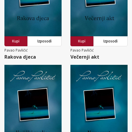
Kupi
Izposodi
Kupi
Izposodi
Pavao Pavličić
Pavao Pavličić
Rakova djeca
Večernji akt