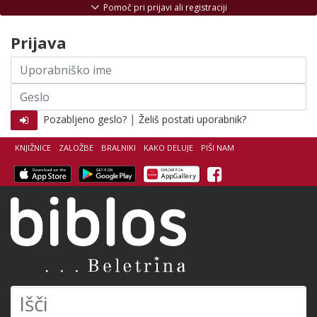
Skoči na vsebino
Pomoč pri prijavi ali registraciji
Prijava
Uporabniško
ime
Geslo
|
Pozabljeno geslo?
Želiš postati uporabnik?
KNJIŽNICE
ZALOŽBE
BRALNIKI
KAKO DELUJE
PIŠI NAM
Facebook
Biblos