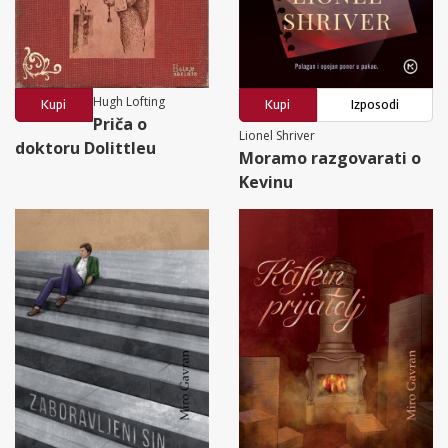
Hugh Lofting
Kupi
Kupi
Izposodi
Priča o
Lionel Shriver
doktoru Dolittleu
Moramo razgovarati o
Kevinu