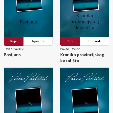
Kupi
Izposodi
Kupi
Izposodi
Pavao Pavličić
Pavao Pavličić
Pasijans
Kronika provincijskog
kazališta