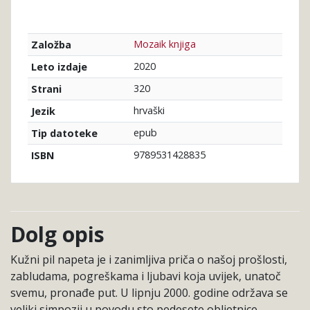
Mozaik knjiga
Založba
2020
Leto izdaje
320
Strani
hrvaški
Jezik
epub
Tip datoteke
9789531428835
ISBN
Dolg opis
Kužni pil napeta je i zanimljiva priča o našoj prošlosti,
zabludama, pogreškama i ljubavi koja uvijek, unatoč
svemu, pronađe put. U lipnju 2000. godine održava se
veliki simpozij u povodu sto pedesete obljetnice