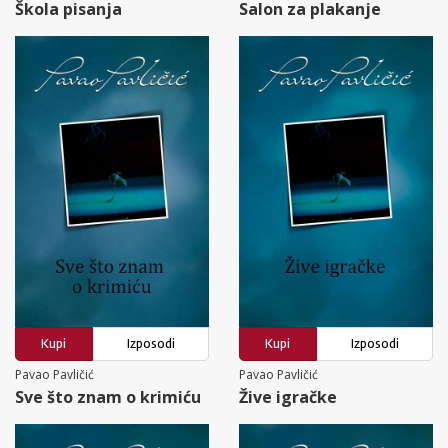
Škola pisanja
Salon za plakanje
Kupi
Izposodi
Kupi
Izposodi
Pavao Pavličić
Pavao Pavličić
Sve što znam o krimiću
Žive igračke