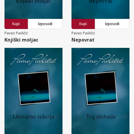
Kupi
Izposodi
Kupi
Izposodi
Pavao Pavličić
Pavao Pavličić
Knjiški moljac
Nepovrat