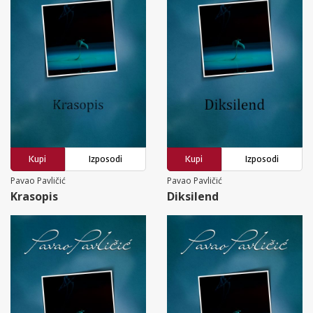
Kupi
Izposodi
Kupi
Izposodi
Pavao Pavličić
Pavao Pavličić
Krasopis
Diksilend