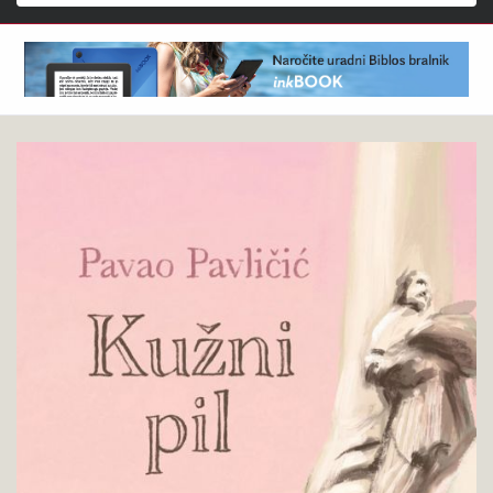
Išči
Pavao
Pokukaj
Pavličić
v
:
knjigo
Kužni
pil