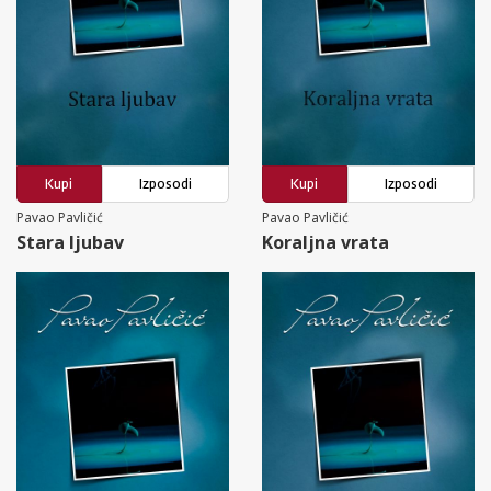
Kupi
Izposodi
Kupi
Izposodi
Pavao Pavličić
Pavao Pavličić
Stara ljubav
Koraljna vrata