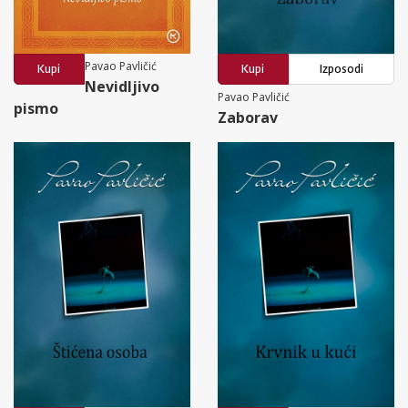
Pavao Pavličić
Kupi
Kupi
Izposodi
Nevidljivo
Pavao Pavličić
pismo
Zaborav