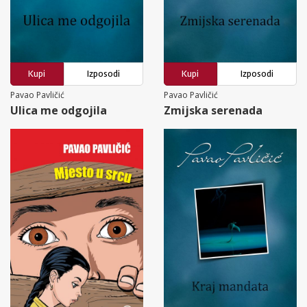
Kupi
Izposodi
Kupi
Izposodi
Pavao Pavličić
Pavao Pavličić
Ulica me odgojila
Zmijska serenada