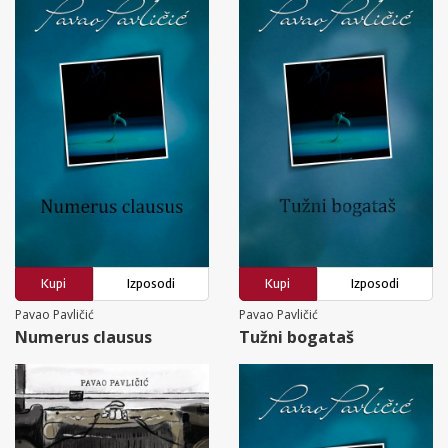
Kupi
Izposodi
Kupi
Izposodi
Pavao Pavličić
Pavao Pavličić
Numerus clausus
Tužni bogataš