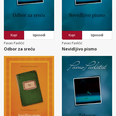
Kupi
Izposodi
Kupi
Izposodi
Pavao Pavličić
Pavao Pavličić
Odbor za sreću
Nevidljivo pismo