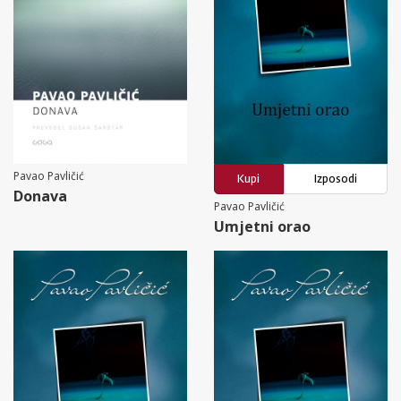
Pavao Pavličić
Kupi
Izposodi
Donava
Pavao Pavličić
Umjetni orao