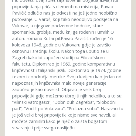
mu dovesti ovaj splet tajanstvenih događaja.Majstor
pripovijedanja priča s elementima misterija, Pavao
Pavličić odlučio nas je odvesti na još jedno neobično
putovanje. U Varoš, koji tako neodoljivo podsjeća na
Vukovar, u njegove podzemne hodnike, stare
spomenike, groblja, među knjige rođenih i umrlih.O
autoru romana Kužni pil:Pavao Pavličić rođen je 16.
kolovoza 1946. godine u Vukovaru gdje je završio
osnovnu i srednju školu. Nakon toga uputio se u
Zagreb kako bi započeo studij na Filozofskom
fakultetu. Diplomirao je 1969. godine komparativnu
književnost i talijanski jezik. Doktorirao je 1974. godine
tezom iz područja metrike. Svoju karijeru kao jedan od
najpoznatijih književnika malo novije generacije
započeo je kao novelist. Objavio je velik broj
pripovijetki gdje možemo ubrojiti njih nekoliko, a to su:
“Vilinski vatrogasci”, “Dobri duh Zagreba”, “Slobodni
pad”, “Vodič po Vukovaru”, “Prolazna soba”. Naravno tu
je još veliki broj pripovijetki koje nismo sve naveli, ali
možete zamisliti kako je riječ o zaista bogatom
stvaranju i prije svega naslijeđu.