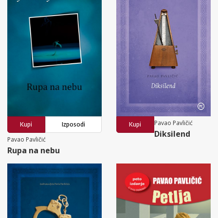
Pavao Pavličić
Kupi
Izposodi
Kupi
Diksilend
Pavao Pavličić
Rupa na nebu