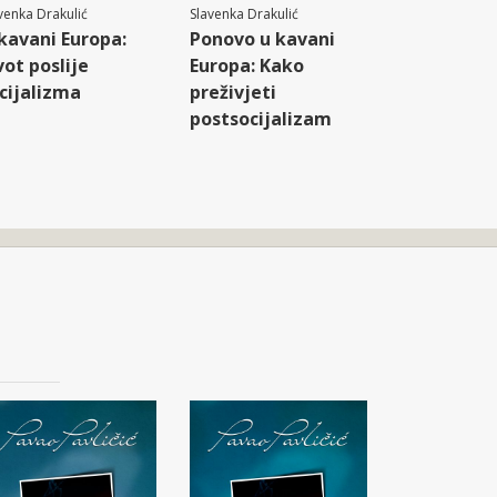
venka Drakulić
Slavenka Drakulić
kavani Europa:
Ponovo u kavani
vot poslije
Europa: Kako
cijalizma
preživjeti
postsocijalizam