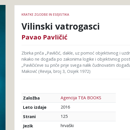
Podrobnosti
KRATKE ZGODBE IN ESEJISTIKA
knjige
Vilinski vatrogasci
Pavao Pavličić
Zbirka priča „Pavličić, dakle, uz pomoć objektivnog i uz
nikako ne događa po zakonima logike i objektivnog postoj
„Pavličićeve su priče prije svega nalik čudnovatim događ
Maković (Revija, broj 3, Osijek 1972)
Agencija TEA BOOKS
Založba
2016
Leto izdaje
125
Strani
hrvaški
Jezik