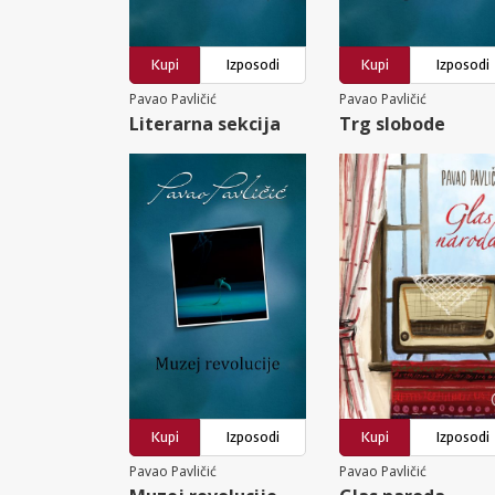
Kupi
Izposodi
Kupi
Izposodi
Pavao Pavličić
Pavao Pavličić
Literarna sekcija
Trg slobode
Kupi
Izposodi
Kupi
Izposodi
Pavao Pavličić
Pavao Pavličić