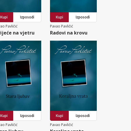
Kupi
Izposodi
Kupi
Izposodi
ao Pavličić
Pavao Pavličić
ijeće na vjetru
Radovi na krovu
Kupi
Izposodi
Kupi
Izposodi
ao Pavličić
Pavao Pavličić