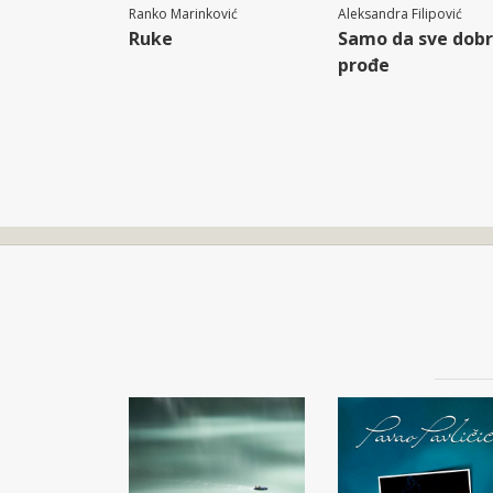
Ranko Marinković
Aleksandra Filipović
Ruke
Samo da sve dob
prođe