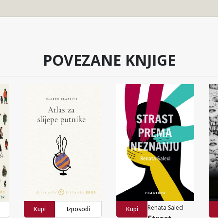
POVEZANE KNJIGE
Renata Salecl
Kupi
Izposodi
Kupi