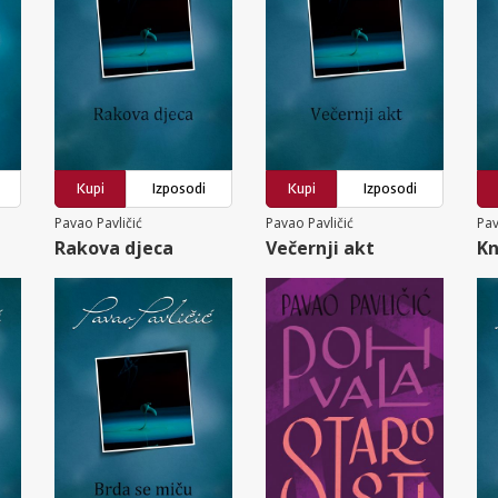
Kupi
Izposodi
Kupi
Izposodi
Pavao Pavličić
Pavao Pavličić
Pav
Rakova djeca
Večernji akt
Kn