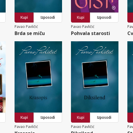
Kupi
Izposodi
Kupi
Izposodi
Pavao Pavličić
Pavao Pavličić
Pav
Brda se miču
Pohvala starosti
Cv
Kupi
Izposodi
Kupi
Izposodi
Pavao Pavličić
Pavao Pavličić
Pav