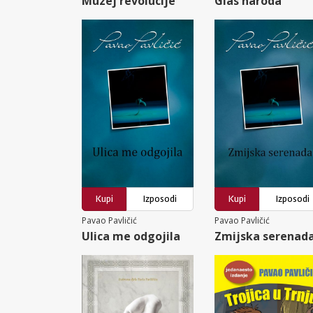
Muzej revolucije
Glas naroda
Kupi
Izposodi
Kupi
Izposodi
Pavao Pavličić
Pavao Pavličić
Ulica me odgojila
Zmijska serenad