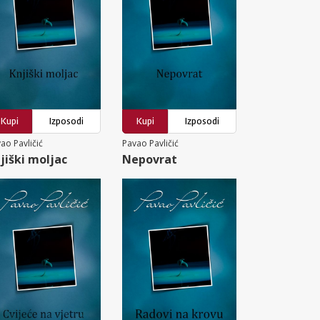
Kupi
Izposodi
Kupi
Izposodi
ao Pavličić
Pavao Pavličić
jiški moljac
Nepovrat