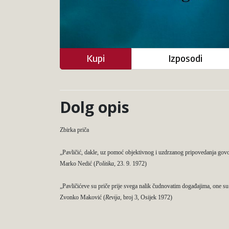
Kupi
Izposodi
Dolg opis
Zbirka priča
„Pavličić, dakle, uz pomoć objektivnog i uzdrzanog pripovedanja govo
Marko Nedić (
Politika
, 23. 9. 1972)
„Pavličićeve su priče prije svega nalik čudnovatim događajima, one su
Zvonko Maković (
Revija
,
broj 3, Osijek 1972)