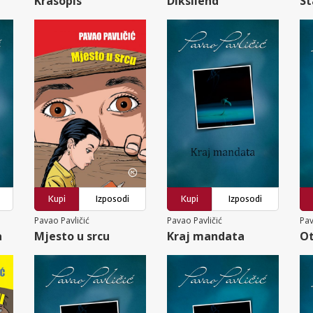
Krasopis
Diksilend
St
Kupi
Izposodi
Kupi
Izposodi
Pavao Pavličić
Pavao Pavličić
Pav
a
Mjesto u srcu
Kraj mandata
Ot