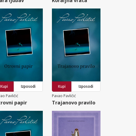
ara ljubav
Koraljna vrata
Kupi
Izposodi
Kupi
Izposodi
ao Pavličić
Pavao Pavličić
rovni papir
Trajanovo pravilo