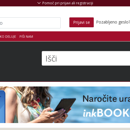
Pomoč pri prijavi ali registraciji
Pozabljeno geslo
Prijavi se
KO DELUJE
PIŠI NAM
s
Išči