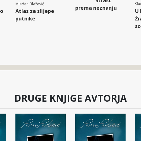
Strast
Mladen Blažević
Sla
prema neznanju
ro
Atlas za slijepe
U 
putnike
Ži
so
DRUGE KNJIGE AVTORJA