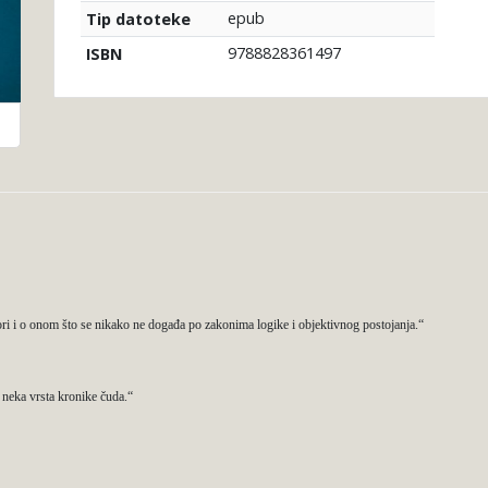
epub
Tip datoteke
9788828361497
ISBN
ri i o onom što se nikako ne događa po zakonima logike i objektivnog postojanja.“
 neka vrsta kronike čuda.“