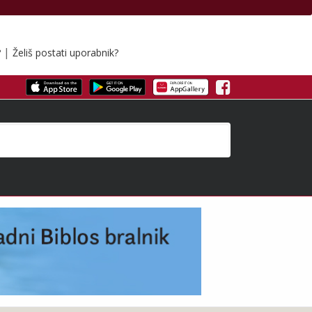
|
?
Želiš postati uporabnik?
Facebook