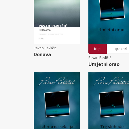
Pavao Pavličić
Kupi
Izposodi
Donava
Pavao Pavličić
Umjetni orao