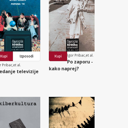
Igor Pribac,et al.
Kupi
Izposodi
Kupi
Po zaporu -
r Pribac,et al.
kako naprej?
edanje televizije