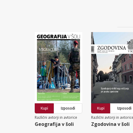
Kupi
Izposodi
Kupi
Izposodi
Različni avtorji in avtorice
Različni avtorji in avtoric
Geografija v šoli
Zgodovina v šoli