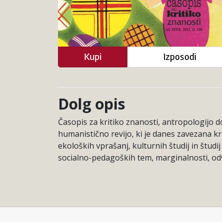
Kupi
Izposodi
Dolg opis
Časopis za kritiko znanosti, antropologijo d
humanistično revijo, ki je danes zavezana kri
ekoloških vprašanj, kulturnih študij in štud
socialno-pedagoških tem, marginalnosti, odvisn