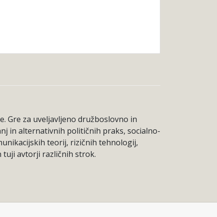
be. Gre za uveljavljeno družboslovno in
j in alternativnih političnih praks, socialno-
ikacijskih teorij, rizičnih tehnologij,
uji avtorji različnih strok.