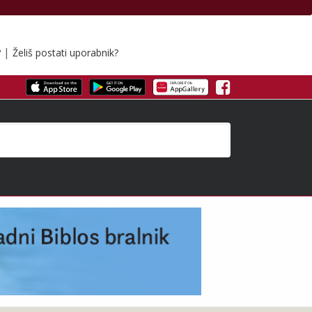
|
?
Želiš postati uporabnik?
Facebook