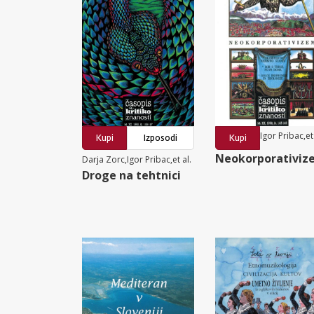
Igor Pribac,et 
Kupi
Izposodi
Kupi
Neokorporativiz
Darja Zorc,Igor Pribac,et al.
Droge na tehtnici