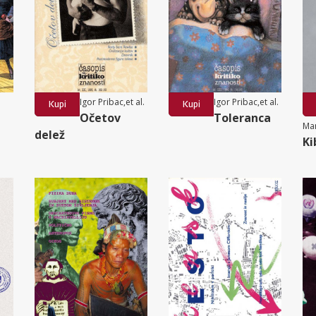
Igor Pribac,et al.
Igor Pribac,et al.
Kupi
Kupi
Očetov
Toleranca
Mar
delež
Ki