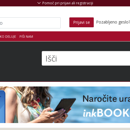
Pomoč pri prijavi ali registraciji
Pozabljeno geslo
Prijavi se
KO DELUJE
PIŠI NAM
s
Išči