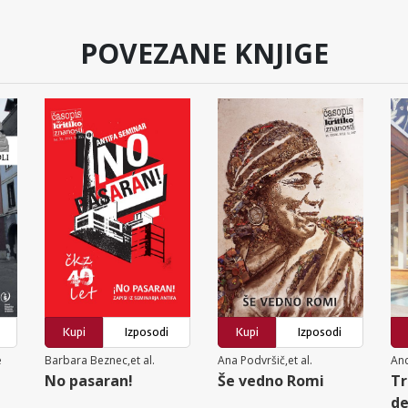
POVEZANE KNJIGE
Kupi
Izposodi
Kupi
Izposodi
e
Barbara Beznec,et al.
Ana Podvršič,et al.
And
No pasaran!
Še vedno Romi
Tr
de