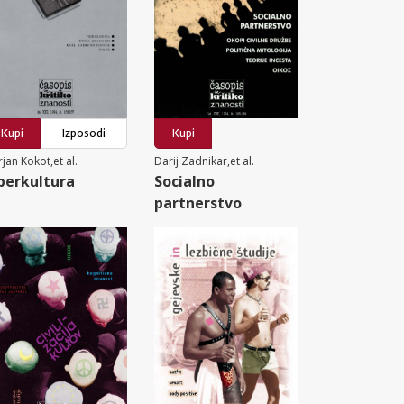
Kupi
Izposodi
Kupi
jan Kokot,et al.
Darij Zadnikar,et al.
berkultura
Socialno
partnerstvo