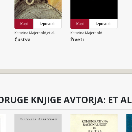
Kupi
Izposodi
Kupi
Izposodi
Katarina Majerhold,et al.
Katarina Majerhold
Čustva
Živeti
DRUGE KNJIGE AVTORJA: ET AL