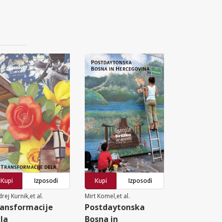
Kupi
Izposodi
Kupi
Izposodi
rej Kurnik,et al.
Mirt Komel,et al.
ansformacije
Postdaytonska
la
Bosna in