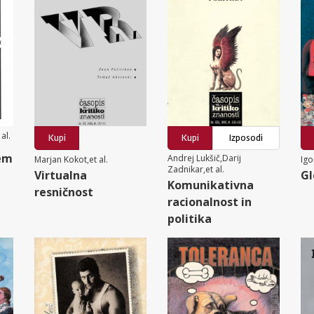
al.
Kupi
Kupi
Izposodi
em
Andrej Lukšič,Darij
Marjan Kokot,et al.
Igo
Zadnikar,et al.
Virtualna
Gl
Komunikativna
resničnost
racionalnost in
politika