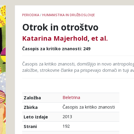
Podrobnosti
PERIODIKA
/
HUMANISTIKA IN DRUŽBOSLOVJE
knjige
Otrok in otroštvo
Katarina Majerhold
,
et al.
Časopis za kritiko znanosti: 249
Časopis za kritiko znanosti, domišljijo in novo antropolo
založbe, strokovne članke pa prispevajo domači in tuji avto
Beletrina
Založba
Časopis za kritiko znanosti
Zbirka
2013
Leto izdaje
192
Strani