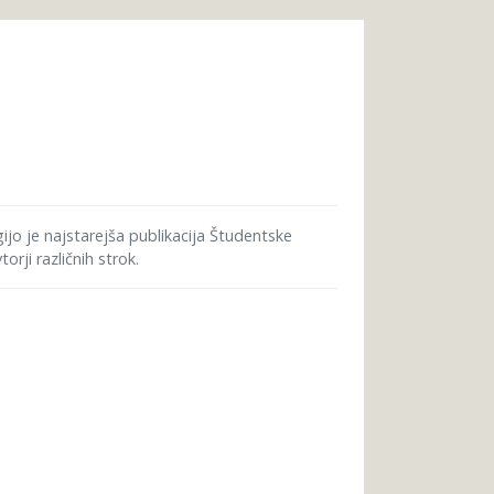
gijo je najstarejša publikacija Študentske
rji različnih strok.