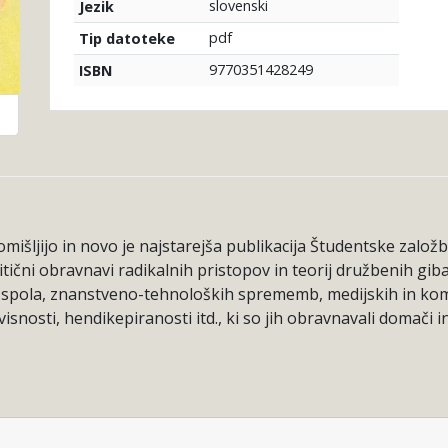
slovenski
Jezik
pdf
Tip datoteke
9770351428249
ISBN
omišljijo in novo je najstarejša publikacija Študentske založ
tični obravnavi radikalnih pristopov in teorij družbenih giban
ij spola, znanstveno-tehnoloških sprememb, medijskih in komun
osti, hendikepiranosti itd., ki so jih obravnavali domači in t