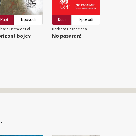
Kupi
Izposodi
Kupi
Izposodi
bara Beznec,et al.
Barbara Beznec,et al.
rizont bojev
No pasaran!
.