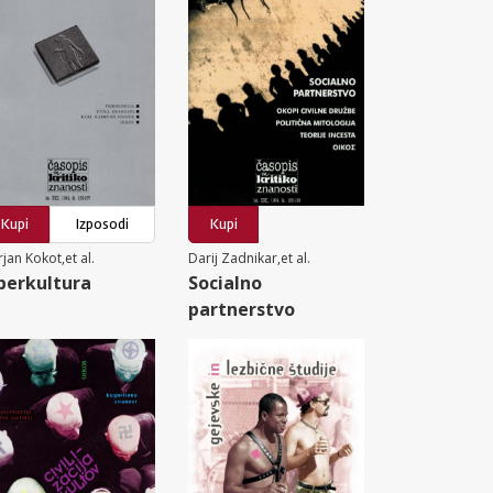
Kupi
Izposodi
Kupi
jan Kokot,et al.
Darij Zadnikar,et al.
berkultura
Socialno
partnerstvo