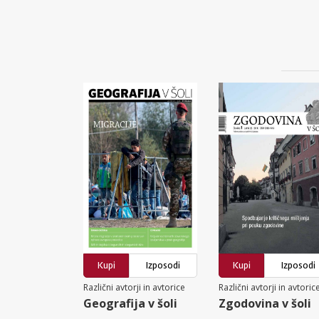
Kupi
Izposodi
Kupi
Izposodi
Različni avtorji in avtorice
Različni avtorji in avtoric
Geografija v šoli
Zgodovina v šoli