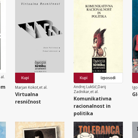
al.
Kupi
Kupi
Izposodi
em
Andrej Lukšič,Darij
Marjan Kokot,et al.
Igo
Zadnikar,et al.
Virtualna
Gl
Komunikativna
resničnost
racionalnost in
politika