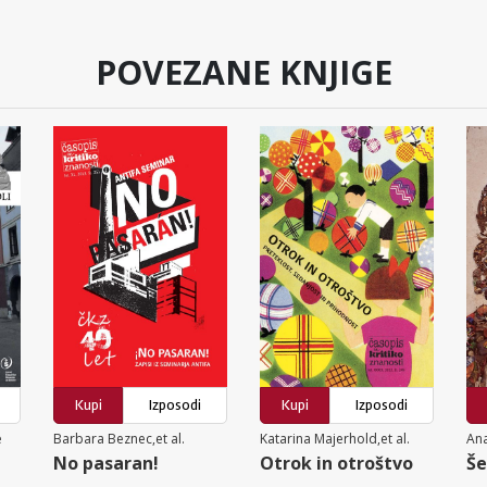
POVEZANE KNJIGE
Kupi
Izposodi
Kupi
Izposodi
e
Barbara Beznec,et al.
Katarina Majerhold,et al.
Ana
No pasaran!
Otrok in otroštvo
Še