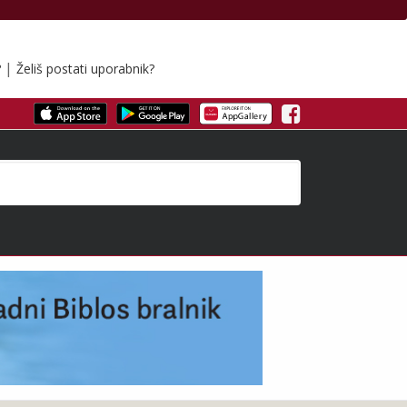
|
?
Želiš postati uporabnik?
Facebook