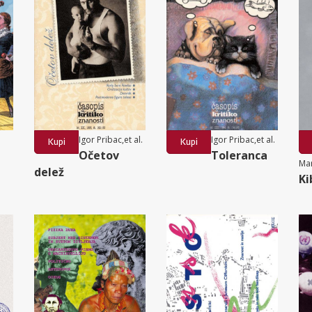
Igor Pribac,et al.
Igor Pribac,et al.
Kupi
Kupi
Očetov
Toleranca
Mar
delež
Ki