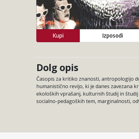
Kupi
Izposodi
Dolg opis
Časopis za kritiko znanosti, antropologijo d
humanistično revijo, ki je danes zavezana kri
ekoloških vprašanj, kulturnih študij in štud
socialno-pedagoških tem, marginalnosti, odvisn