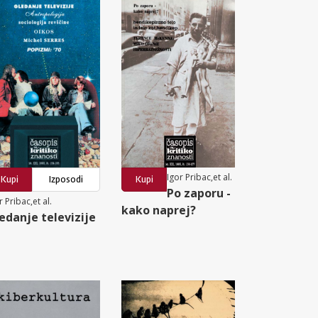
Igor Pribac,et al.
Kupi
Izposodi
Kupi
Po zaporu -
r Pribac,et al.
kako naprej?
edanje televizije