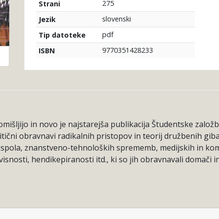
275
Strani
slovenski
Jezik
pdf
Tip datoteke
9770351428233
ISBN
omišljijo in novo je najstarejša publikacija Študentske založ
tični obravnavi radikalnih pristopov in teorij družbenih giban
ij spola, znanstveno-tehnoloških sprememb, medijskih in komun
osti, hendikepiranosti itd., ki so jih obravnavali domači in t