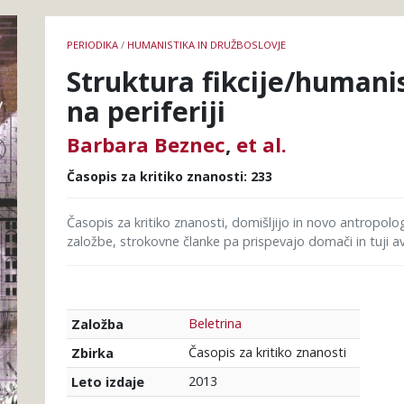
Podrobnosti
PERIODIKA
/
HUMANISTIKA IN DRUŽBOSLOVJE
knjige
Struktura fikcije/humanis
na periferiji
Barbara Beznec
,
et al.
Časopis za kritiko znanosti: 233
Časopis za kritiko znanosti, domišljijo in novo antropolo
založbe, strokovne članke pa prispevajo domači in tuji avto
Beletrina
Založba
Časopis za kritiko znanosti
Zbirka
2013
Leto izdaje