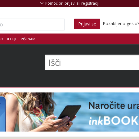
Pomoč pri prijavi ali registraciji
Pozabljeno geslo
Prijavi se
KO DELUJE
PIŠI NAM
s
Išči