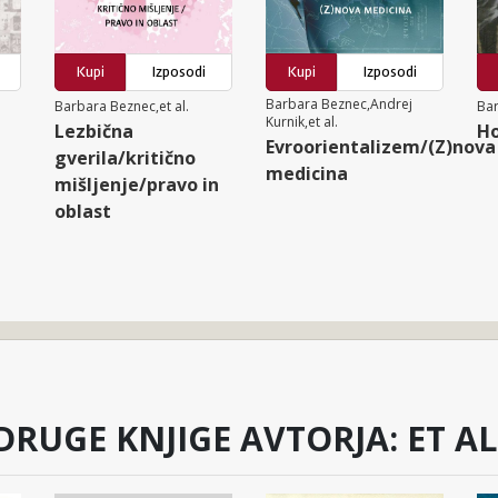
Kupi
Izposodi
Kupi
Izposodi
Barbara Beznec,Andrej
Barbara Beznec,et al.
Bar
Kurnik,et al.
Lezbična
Ho
Evroorientalizem/(Z)nova
gverila/kritično
medicina
mišljenje/pravo in
oblast
DRUGE KNJIGE AVTORJA: ET AL