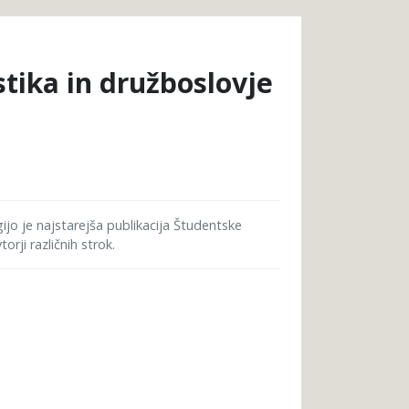
tika in družboslovje
gijo je najstarejša publikacija Študentske
rji različnih strok.