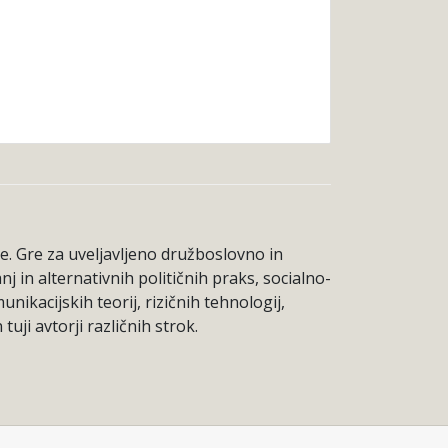
be. Gre za uveljavljeno družboslovno in
j in alternativnih političnih praks, socialno-
ikacijskih teorij, rizičnih tehnologij,
uji avtorji različnih strok.