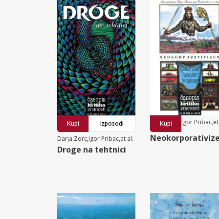
Igor Pribac,et 
Kupi
Izposodi
Kupi
Neokorporativiz
Darja Zorc,Igor Pribac,et al.
Droge na tehtnici