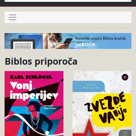
Išči
Domov
Biblos priporoča