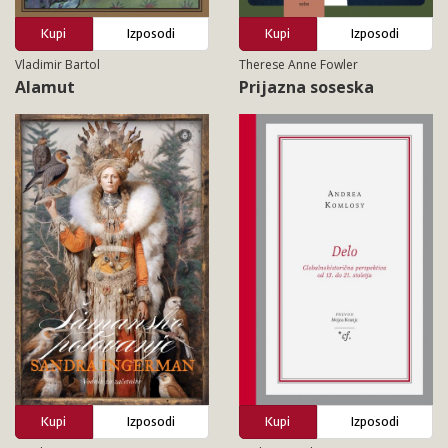
Kupi
Izposodi
Kupi
Izposodi
Vladimir Bartol
Therese Anne Fowler
Alamut
Prijazna soseska
Kupi
Izposodi
Kupi
Izposodi