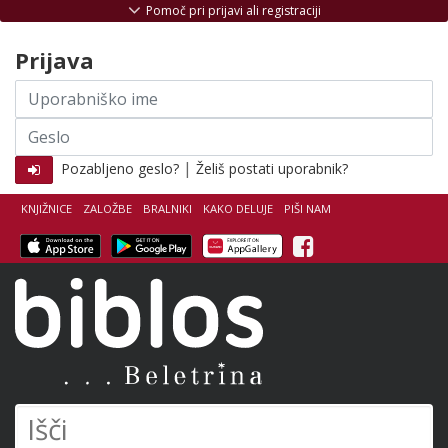
Skoči na vsebino
Pomoč pri prijavi ali registraciji
Prijava
Uporabniško
ime
Geslo
|
Pozabljeno geslo?
Želiš postati uporabnik?
KNJIŽNICE
ZALOŽBE
BRALNIKI
KAKO DELUJE
PIŠI NAM
Facebook
Biblos