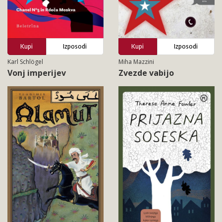
Kupi
Izposodi
Kupi
Izposodi
Karl Schlögel
Miha Mazzini
Vonj imperijev
Zvezde vabijo