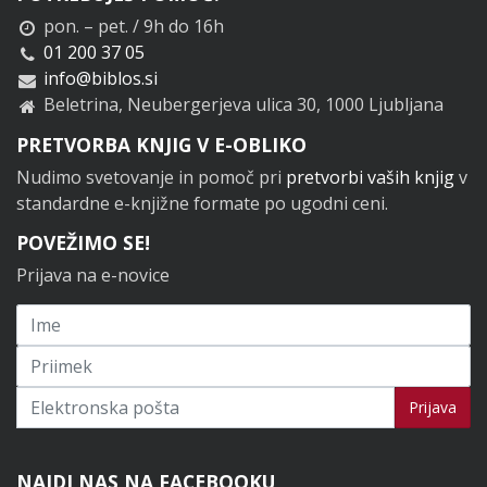
pon. – pet. / 9h do 16h
01 200 37 05
info@biblos.si
Beletrina, Neubergerjeva ulica 30, 1000 Ljubljana
PRETVORBA KNJIG V E-OBLIKO
Nudimo svetovanje in pomoč pri
pretvorbi vaših knjig
v
standardne e-knjižne formate po ugodni ceni.
POVEŽIMO SE!
Prijava na e-novice
Prijavi se na novice
Prijava
NAJDI NAS NA FACEBOOKU