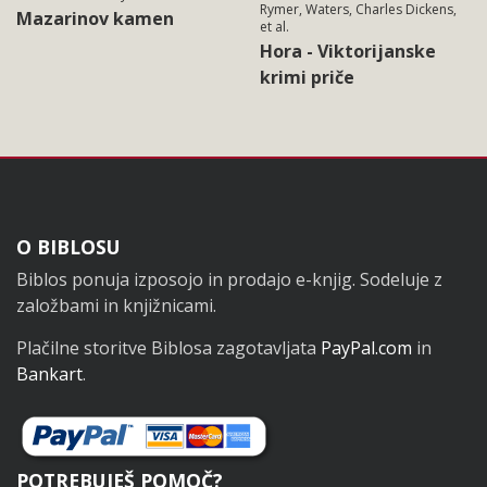
Rymer, Waters, Charles Dickens,
Mazarinov kamen
et al.
Hora - Viktorijanske
krimi priče
Noga
O BIBLOSU
Biblos ponuja izposojo in prodajo e-knjig. Sodeluje z
založbami in knjižnicami.
Plačilne storitve Biblosa zagotavljata
PayPal.com
in
Bankart
.
POTREBUJEŠ POMOČ?