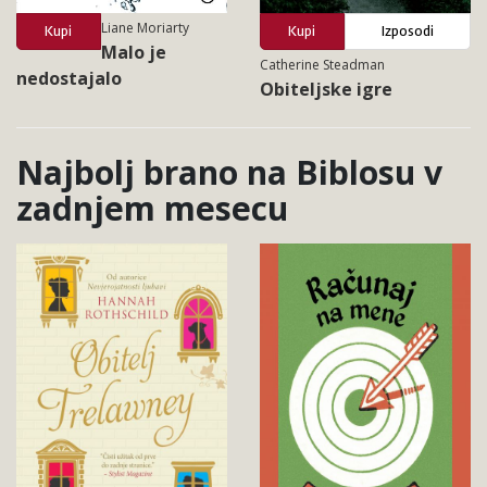
Liane Moriarty
Kupi
Kupi
Izposodi
Malo je
Catherine Steadman
nedostajalo
Obiteljske igre
Najbolj brano na Biblosu v
zadnjem mesecu