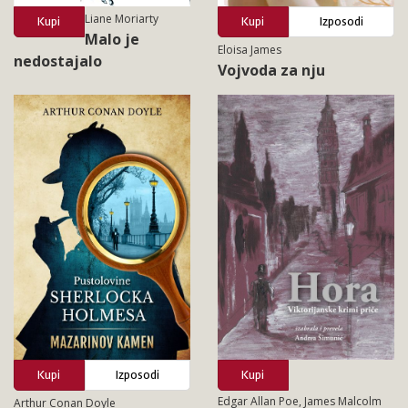
Liane Moriarty
Kupi
Kupi
Izposodi
Malo je
Eloisa James
nedostajalo
Vojvoda za nju
Kupi
Izposodi
Kupi
Edgar Allan Poe, James Malcolm
Arthur Conan Doyle