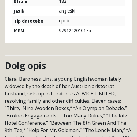
182
Strani
angleški
Jezik
epub
Tip datoteke
9791222010175
ISBN
Dolg opis
Clara, Baroness Linz, a young Englishwoman lately
widowed by the death of her Austrian aristocrat
husband, sets up in London as ADVICE LIMITED,
resolving family and other difficulties. Eleven cases:
“Thirty-Nine Wooden Boxes,” “An Olympian Debacle,”
“Broken Engagements,” “Too Many Dukes,” “The Ritz
Hotel Conference,” “Between The 8th Green And The
9th Tee,” “Help For Mr. Goldman,” “The Lonely Man,” “A