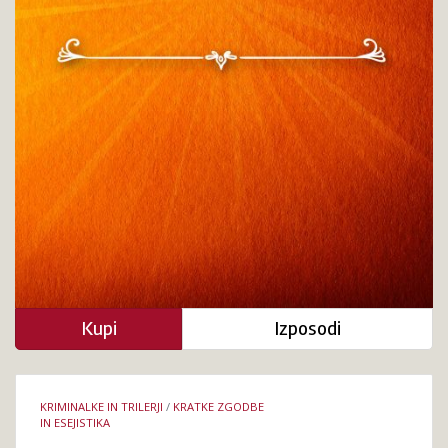
Kupi
Izposodi
Podrobnosti
KRIMINALKE IN TRILERJI
/
KRATKE ZGODBE
knjige
IN ESEJISTIKA