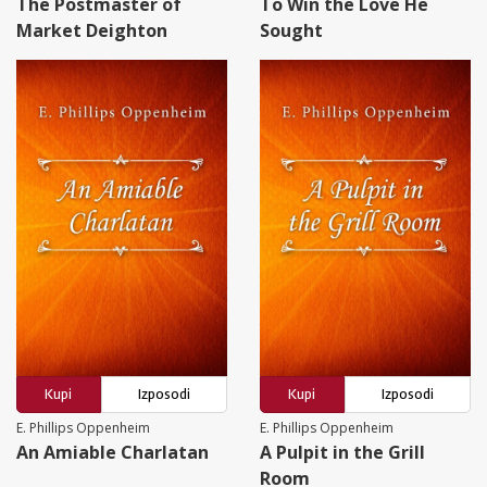
The Postmaster of
To Win the Love He
Market Deighton
Sought
Kupi
Izposodi
Kupi
Izposodi
E. Phillips Oppenheim
E. Phillips Oppenheim
An Amiable Charlatan
A Pulpit in the Grill
Room