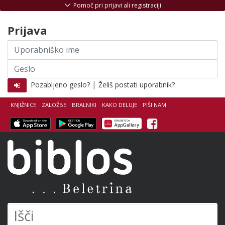
Skoči na vsebino
Pomoč pri prijavi ali registraciji
Prijava
Uporabniško
ime
Geslo
|
Pozabljeno geslo?
Želiš postati uporabnik?
KNJIŽNICE
ZALOŽBE
BRALNIKI
KAKO DELUJE
PIŠI NAM
Facebook
Biblos