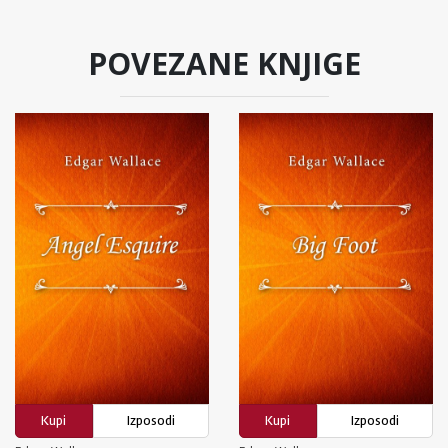
POVEZANE KNJIGE
Kupi
Izposodi
Kupi
Izposodi