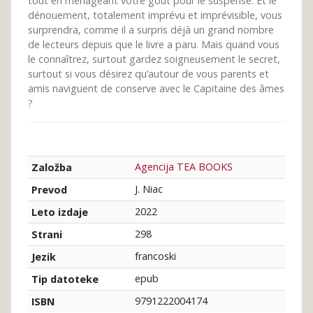
tout en ménageant votre goût pour le suspense. Et le
dénouement, totalement imprévu et imprévisible, vous
surprendra, comme il a surpris déjà un grand nombre
de lecteurs depuis que le livre a paru. Mais quand vous
le connaîtrez, surtout gardez soigneusement le secret,
surtout si vous désirez qu’autour de vous parents et
amis naviguent de conserve avec le Capitaine des âmes
?
Agencija TEA BOOKS
Založba
J. Niac
Prevod
2022
Leto izdaje
298
Strani
francoski
Jezik
epub
Tip datoteke
9791222004174
ISBN