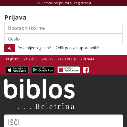
Skoči na vsebino
Pomoč pri prijavi ali registraciji
Prijava
Uporabniško
ime
Geslo
|
Pozabljeno geslo?
Želiš postati uporabnik?
KNJIŽNICE
ZALOŽBE
BRALNIKI
KAKO DELUJE
PIŠI NAM
Facebook
Biblos