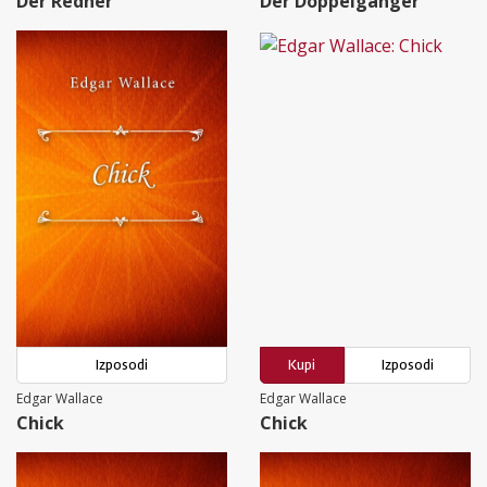
Der Redner
Der Doppelgänger
Izposodi
Kupi
Izposodi
Edgar Wallace
Edgar Wallace
Chick
Chick