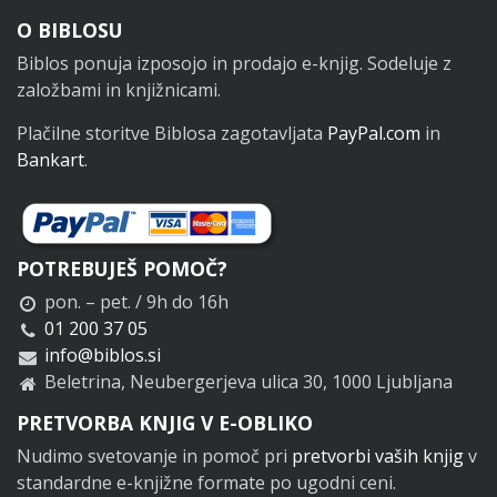
Noga
O BIBLOSU
Biblos ponuja izposojo in prodajo e-knjig. Sodeluje z
založbami in knjižnicami.
Plačilne storitve Biblosa zagotavljata
PayPal.com
in
Bankart
.
POTREBUJEŠ POMOČ?
pon. – pet. / 9h do 16h
01 200 37 05
info@biblos.si
Beletrina, Neubergerjeva ulica 30, 1000 Ljubljana
PRETVORBA KNJIG V E-OBLIKO
Nudimo svetovanje in pomoč pri
pretvorbi vaših knjig
v
standardne e-knjižne formate po ugodni ceni.