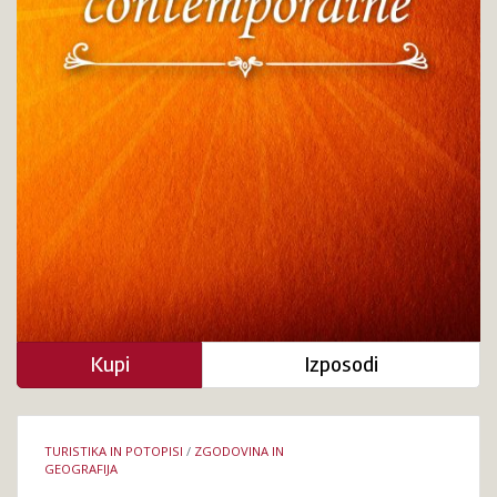
Kupi
Izposodi
Podrobnosti
TURISTIKA IN POTOPISI
/
ZGODOVINA IN
knjige
GEOGRAFIJA