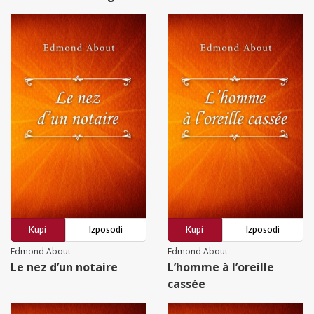
Kupi
Izposodi
Kupi
Izposodi
Edmond About
Edmond About
Le nez d’un notaire
L’homme à l’oreille
cassée