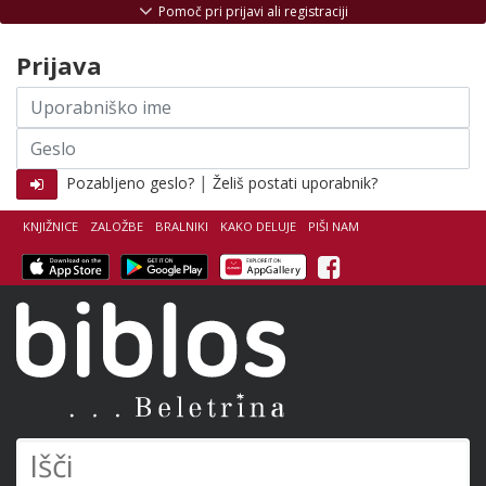
Skoči na vsebino
Pomoč pri prijavi ali registraciji
Prijava
Uporabniško
ime
Geslo
|
Pozabljeno geslo?
Želiš postati uporabnik?
KNJIŽNICE
ZALOŽBE
BRALNIKI
KAKO DELUJE
PIŠI NAM
Facebook
Biblos