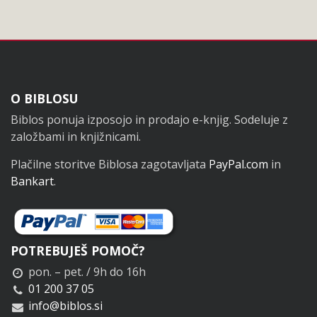
Noga
O BIBLOSU
Biblos ponuja izposojo in prodajo e-knjig. Sodeluje z
založbami in knjižnicami.
Plačilne storitve Biblosa zagotavljata
PayPal.com
in
Bankart
.
POTREBUJEŠ POMOČ?
pon. – pet. / 9h do 16h
01 200 37 05
info@biblos.si