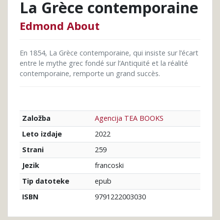
La Grèce contemporaine
Edmond About
En 1854, La Grèce contemporaine, qui insiste sur l’écart
entre le mythe grec fondé sur l’Antiquité et la réalité
contemporaine, remporte un grand succès.
Agencija TEA BOOKS
Založba
2022
Leto izdaje
259
Strani
francoski
Jezik
epub
Tip datoteke
9791222003030
ISBN