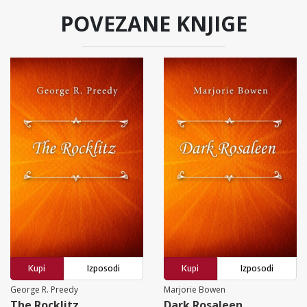
POVEZANE KNJIGE
Kupi
Izposodi
Kupi
Izposodi
George R. Preedy
Marjorie Bowen
The Rocklitz
Dark Rosaleen