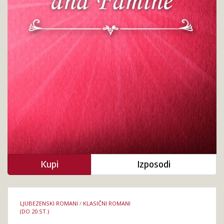
Kupi
Izposodi
Podrobnosti
LJUBEZENSKI ROMANI
/
KLASIČNI ROMANI
knjige
(DO 20.ST.)