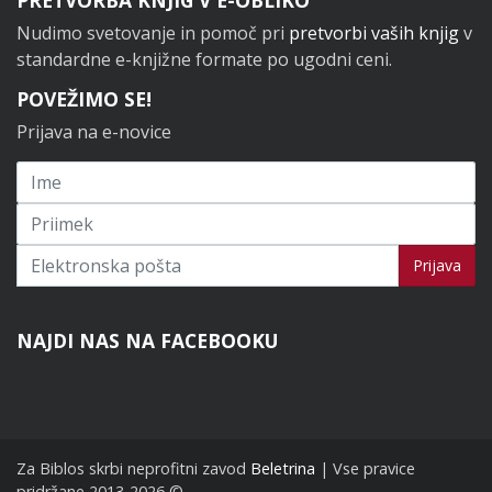
Nudimo svetovanje in pomoč pri
pretvorbi vaših knjig
v
standardne e-knjižne formate po ugodni ceni.
POVEŽIMO SE!
Prijava na e-novice
Prijavi se na novice
Prijava
NAJDI NAS NA FACEBOOKU
Za Biblos skrbi neprofitni zavod
Beletrina
| Vse pravice
pridržane 2013-2026 ©