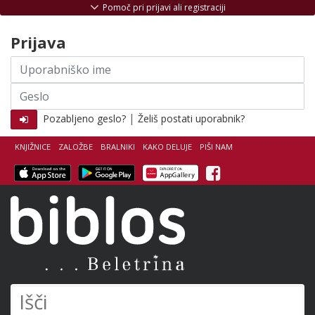
Skoči na vsebino
Pomoč pri prijavi ali registraciji
Prijava
Uporabniško
ime
Geslo
|
Pozabljeno geslo?
Želiš postati uporabnik?
KNJIŽNICE
ZALOŽBE
BRALNIKI
KAKO DELUJE
PIŠI NAM
Facebook
Biblos