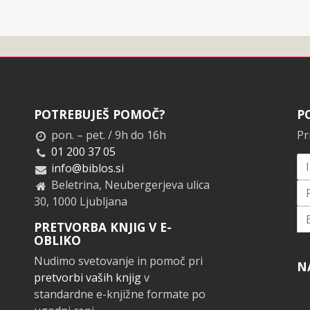
POTREBUJEŠ POMOČ?
P
pon. – pet. / 9h do 16h
Pr
01 200 37 05
info@biblos.si
Beletrina, Neubergerjeva ulica
30, 1000 Ljubljana
Pr
PRETVORBA KNJIG V E-
OBLIKO
Nudimo svetovanje in pomoč pri
N
pretvorbi vaših knjig
v
standardne e-knjižne formate po