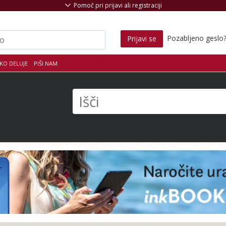
Pomoč pri prijavi ali registraciji
Pozabljeno geslo
Prijavi se
KO DELUJE
PIŠI NAM
s
Išči