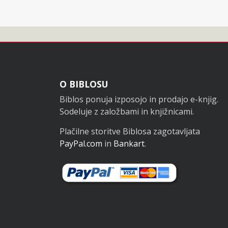
Noga
O BIBLOSU
Biblos ponuja izposojo in prodajo e-knjig.
Sodeluje z založbami in knjižnicami.
Plačilne storitve Biblosa zagotavljata
PayPal.com
in
Bankart
.