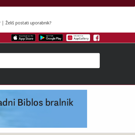
|
?
Želiš postati uporabnik?
Facebook