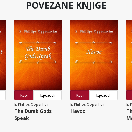
POVEZANE KNJIGE
Kupi
Izposodi
Kupi
Izposodi
E. Phillips Oppenheim
E. Phillips Oppenheim
E. 
The Dumb Gods
Havoc
Th
Speak
M