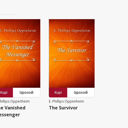
Kupi
Izposodi
Kupi
Izposodi
Phillips Oppenheim
E. Phillips Oppenheim
e Vanished
The Survivor
essenger