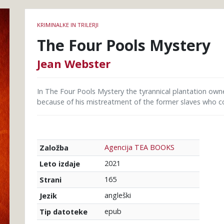
Podrobnosti
KRIMINALKE IN TRILERJI
knjige
The Four Pools Mystery
Jean Webster
In The Four Pools Mystery the tyrannical plantation own
because of his mistreatment of the former slaves who c
Agencija TEA BOOKS
Založba
2021
Leto izdaje
165
Strani
angleški
Jezik
epub
Tip datoteke