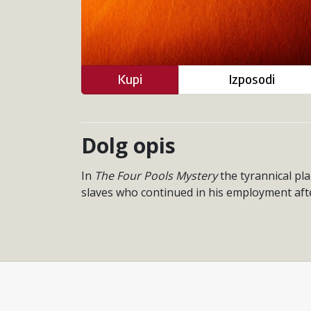
Kupi
Izposodi
Dolg opis
In
The Four Pools Mystery
the tyrannical pl
slaves who continued in his employment aft