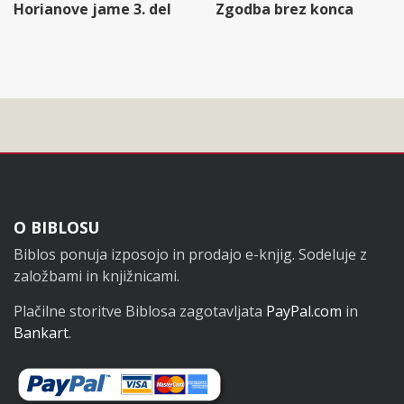
Horianove jame 3. del
Zgodba brez konca
Noga
O BIBLOSU
Biblos ponuja izposojo in prodajo e-knjig. Sodeluje z
založbami in knjižnicami.
Plačilne storitve Biblosa zagotavljata
PayPal.com
in
Bankart
.