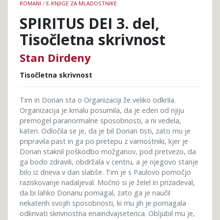
ROMANI
/
E-KNJIGE ZA MLADOSTNIKE
SPIRITUS DEI 3. del,
Tisočletna skrivnost
Stan Dirdeny
Tisočletna skrivnost
Tim in Dorian sta o Organizaciji že veliko odkrila.
Organizacija je kmalu posumila, da je eden od njiju
premogel paranormalne sposobnosti, a ni vedela,
kateri. Odločila se je, da je bil Dorian tisti, zato mu je
pripravila past in ga po pretepu z varnostniki, kjer je
Dorian staknil poškodbo možganov, pod pretvezo, da
ga bodo zdravili, obdržala v centru, a je njegovo stanje
bilo iz dneva v dan slabše. Tim je s Paulovo pomočjo
raziskovanje nadaljeval. Močno si je želel in prizadeval,
da bi lahko Dorianu pomagal, zato ga je naučil
nekaterih svojih sposobnosti, ki mu jih je pomagala
odkrivati skrivnostna enaindvajseterica. Obljubil mu je,