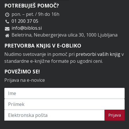
POTREBUJEŠ POMOČ?
pon. – pet. / 9h do 16h
01 200 37 05
info@biblos.si
Beletrina, Neubergerjeva ulica 30, 1000 Ljubljana
PRETVORBA KNJIG V E-OBLIKO
Nudimo svetovanje in pomoč pri
pretvorbi vaših knjig
v
standardne e-knjižne formate po ugodni ceni.
POVEŽIMO SE!
Prijava na e-novice
Prijavi se na novice
Prijava