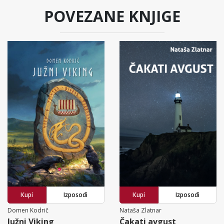
POVEZANE KNJIGE
Kupi
Izposodi
Kupi
Izposodi
Domen Kodrič
Nataša Zlatnar
Južni Viking
Čakati avgust