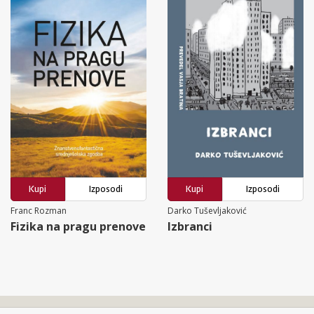
Kupi
Izposodi
Kupi
Izposodi
Franc Rozman
Darko Tuševljaković
Fizika na pragu prenove
Izbranci