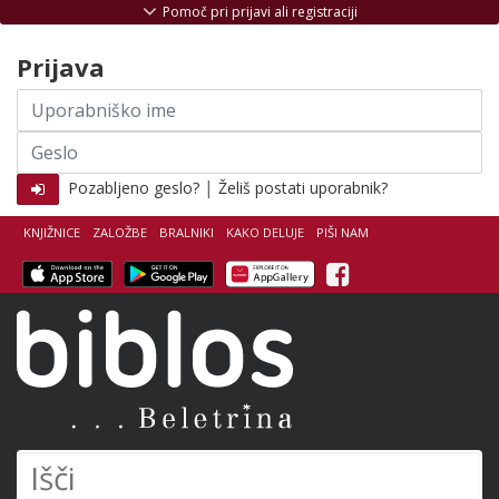
Skoči na vsebino
Pomoč pri prijavi ali registraciji
Prijava
Uporabniško
ime
Geslo
|
Pozabljeno geslo?
Želiš postati uporabnik?
KNJIŽNICE
ZALOŽBE
BRALNIKI
KAKO DELUJE
PIŠI NAM
Facebook
Biblos