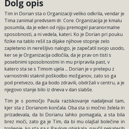
Dolg opis
Tim in Dorian sta o Organizaciji veliko odkrila, vendar je
Tima zanimal predvsem dr. Core. Organizacija je kmalu
posumila, da je eden od njiju premogel paranormalne
sposobnosti, a ni vedela, kateri. Ko je Dorian pri pouku
fizike na tablo rešil za dijake njihove stopnje zelo
zapleteno in nerešljivo nalogo, je zapečatil svojo usodo,
ker se je Organizacija odločila, da je prav on tisti s
posebnimi sposobnostmi in mu pripravila past, v
katero sta se s Timom ujela ... Dorian je v pretepu z
varnostniki staknil poškodbo možganov, zato so ga
pod pretvezo, da ga bodo zdravili, obdržali v centru, a je
njegovo stanje bilo iz dneva v dan slabše.
Tim je s pomočjo Paula raziskovanje nadaljeval tam,
kjer sta z Dorianom končala. Oba sta si močno želela in
prizadevala, da bi Dorianu lahko pomagala, a sta bila
brez moči, zato ga je Tim, da bi mu olajšal bolečine in
trpljenje, ko sta ga s Paulom obiskala, naučil nekaterih