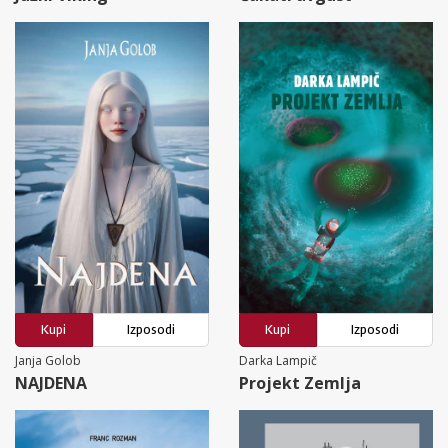
Kupi
Izposodi
Kupi
Izposodi
Janja Golob
Darka Lampič
NAJDENA
Projekt Zemlja