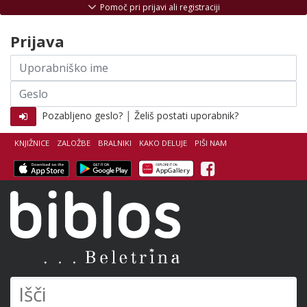
Skoči na vsebino
Pomoč pri prijavi ali registraciji
Prijava
Uporabniško
ime
Geslo
|
Pozabljeno geslo?
Želiš postati uporabnik?
KNJIŽNICE
ZALOŽBE
BRALNIKI
KAKO DELUJE
PIŠI NAM
Facebook
Biblos