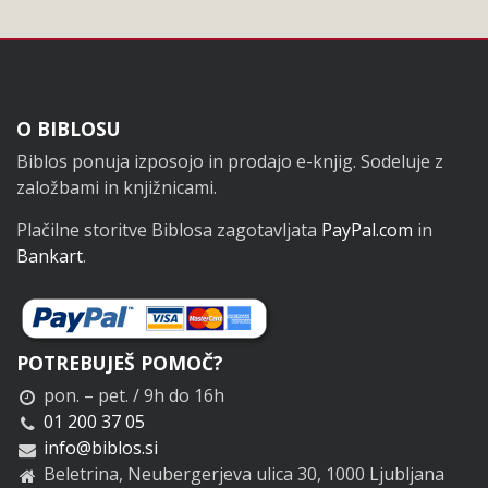
Noga
O BIBLOSU
Biblos ponuja izposojo in prodajo e-knjig. Sodeluje z
založbami in knjižnicami.
Plačilne storitve Biblosa zagotavljata
PayPal.com
in
Bankart
.
POTREBUJEŠ POMOČ?
pon. – pet. / 9h do 16h
01 200 37 05
info@biblos.si
Beletrina, Neubergerjeva ulica 30, 1000 Ljubljana