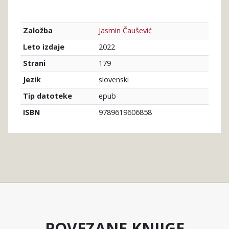
Jasmin Čaušević
Založba
2022
Leto izdaje
179
Strani
slovenski
Jezik
epub
Tip datoteke
9789619606858
ISBN
POVEZANE KNJIGE