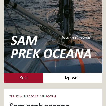
Kupi
Izposodi
Podrobnosti
TURISTIKA IN POTOPISI
/
PRIROČNIKI
knjige
Sam prek oceana