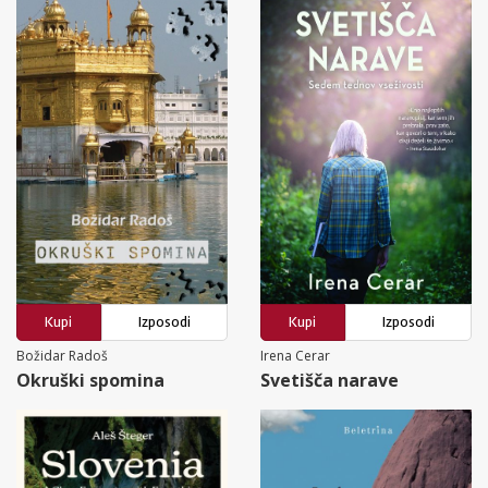
Kupi
Izposodi
Kupi
Izposodi
Božidar Radoš
Irena Cerar
Okruški spomina
Svetišča narave