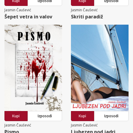
Kupi
Izposodi
Kupi
Izposodi
Jasmin Čaušević
Jasmin Čaušević
Šepet vetra in valov
Skriti paradiž
Kupi
Izposodi
Kupi
Izposodi
Jasmin Čaušević
Jasmin Čaušević
Pismo
Ljubezen pod jadri