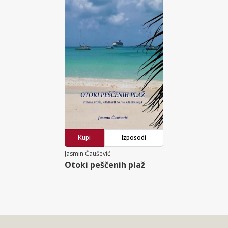
Kupi
Izposodi
Jasmin Čaušević
Otoki peščenih plaž