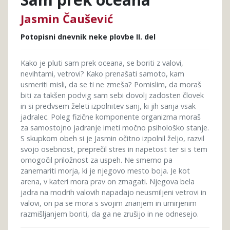
Jasmin Čaušević
Potopisni dnevnik neke plovbe II. del
Kako je pluti sam prek oceana, se boriti z valovi,
nevihtami, vetrovi? Kako prenašati samoto, kam
usmeriti misli, da se ti ne zmeša? Pomislim, da moraš
biti za takšen podvig sam sebi dovolj zadosten človek
in si predvsem želeti izpolnitev sanj, ki jih sanja vsak
jadralec. Poleg fizične komponente organizma moraš
za samostojno jadranje imeti močno psihološko stanje.
S skupkom obeh si je Jasmin očitno izpolnil željo, razvil
svojo osebnost, preprečil stres in napetost ter si s tem
omogočil priložnost za uspeh. Ne smemo pa
zanemariti morja, ki je njegovo mesto boja. Je kot
arena, v kateri mora prav on zmagati. Njegova bela
jadra na modrih valovih napadajo neusmiljeni vetrovi in
valovi, on pa se mora s svojim znanjem in umirjenim
razmišljanjem boriti, da ga ne zrušijo in ne odnesejo.