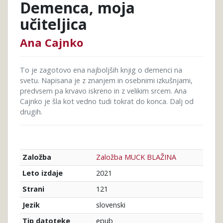
Demenca, moja
učiteljica
Ana Cajnko
To je zagotovo ena najboljših knjig o demenci na
svetu. Napisana je z znanjem in osebnimi izkušnjami,
predvsem pa krvavo iskreno in z velikim srcem. Ana
Cajnko je šla kot vedno tudi tokrat do konca. Dalj od
drugih.
Založba MUCK BLAŽINA
Založba
2021
Leto izdaje
121
Strani
slovenski
Jezik
epub
Tip datoteke