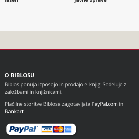
Noga
O BIBLOSU
Biblos ponuja izposojo in prodajo e-knjig. Sodeluje z
založbami in knjižnicami.
Plačilne storitve Biblosa zagotavljata
PayPal.com
in
Bankart
.