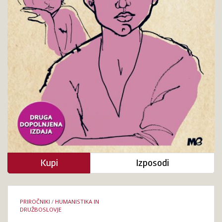
Kupi
Izposodi
Podrobnosti
PRIROČNIKI
/
HUMANISTIKA IN
knjige
DRUŽBOSLOVJE