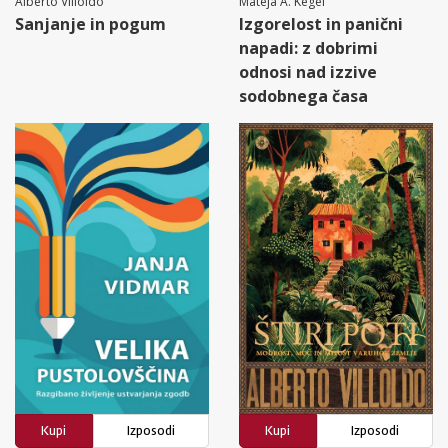
Alberto Villoldo
Mateja A. Kegel
Sanjanje in pogum
Izgorelost in panični
napadi: z dobrimi
odnosi nad izzive
sodobnega časa
Kupi
Izposodi
Kupi
Izposodi