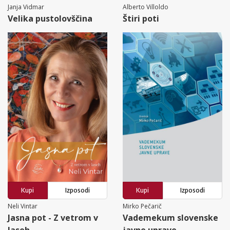
Janja Vidmar
Alberto Villoldo
Velika pustolovščina
Štiri poti
Kupi
Izposodi
Kupi
Izposodi
Neli Vintar
Mirko Pečarič
Jasna pot - Z vetrom v
Vademekum slovenske
laseh
javne uprave