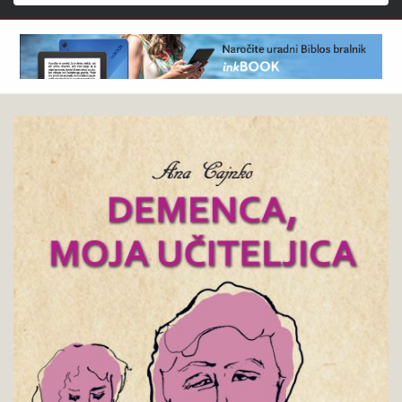
Išči
Ana
Pokukaj
Cajnko
v
:
knjigo
Demenca,
moja
učiteljica