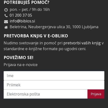
POTREBUJEŠ POMOČ?
pon. – pet. / 9h do 16h
01 200 37 05
info@biblos.si
Beletrina, Neubergerjeva ulica 30, 1000 Ljubljana
PRETVORBA KNJIG V E-OBLIKO
Nudimo svetovanje in pomoč pri
pretvorbi vaših knjig
v
standardne e-knjižne formate po ugodni ceni.
POVEŽIMO SE!
Prijava na e-novice
Prijavi se na novice
Prijava