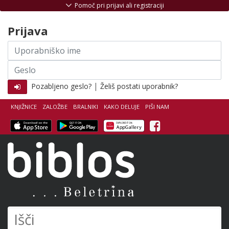
Skoči na vsebino
Pomoč pri prijavi ali registraciji
Prijava
Uporabniško
ime
Geslo
|
Pozabljeno geslo?
Želiš postati uporabnik?
KNJIŽNICE
ZALOŽBE
BRALNIKI
KAKO DELUJE
PIŠI NAM
Facebook
Biblos