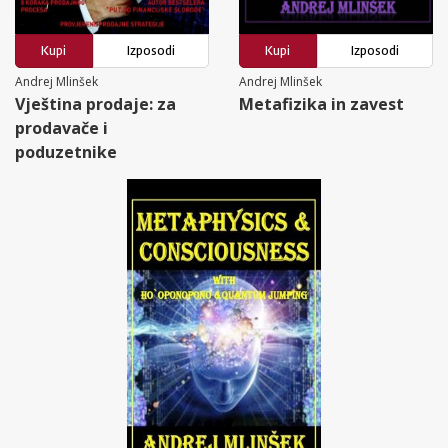
Kupi
Izposodi
Kupi
Izposodi
Andrej Mlinšek
Andrej Mlinšek
Vještina prodaje: za
Metafizika in zavest
prodavače i
poduzetnike