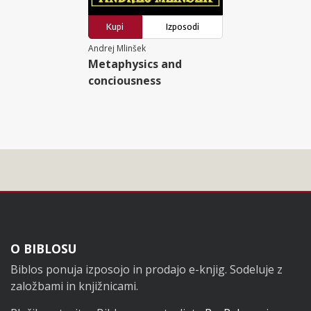
Kupi
Izposodi
Andrej Mlinšek
Metaphysics and
conciousness
Noga
O BIBLOSU
Biblos ponuja izposojo in prodajo e-knjig. Sodeluje z
založbami in knjižnicami.