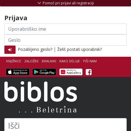
Skoči na vsebino
Pomoč pri prijavi ali registraciji
Prijava
Uporabniško
ime
Geslo
|
Pozabljeno geslo?
Želiš postati uporabnik?
KNJIŽNICE
ZALOŽBE
BRALNIKI
KAKO DELUJE
PIŠI NAM
Facebook
Biblos