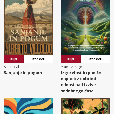
Kupi
Izposodi
Kupi
Izposodi
Alberto Villoldo
Mateja A. Kegel
Sanjanje in pogum
Izgorelost in panični
napadi: z dobrimi
odnosi nad izzive
sodobnega časa