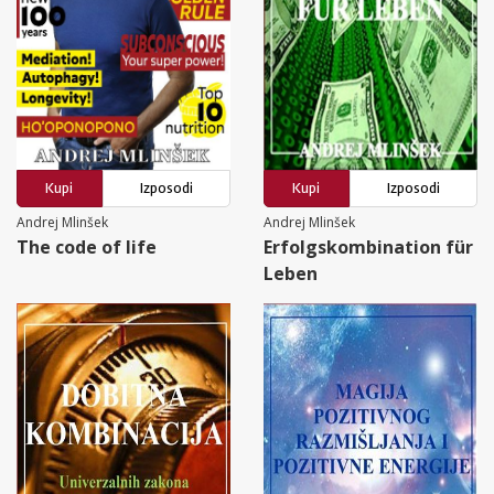
Kupi
Izposodi
Kupi
Izposodi
Andrej Mlinšek
Andrej Mlinšek
The code of life
Erfolgskombination für
Leben