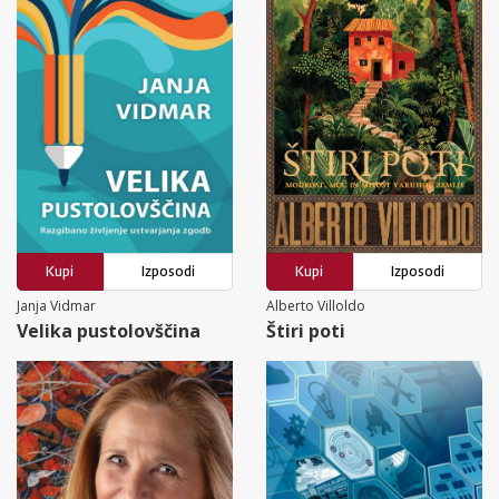
Kupi
Izposodi
Kupi
Izposodi
Janja Vidmar
Alberto Villoldo
Velika pustolovščina
Štiri poti