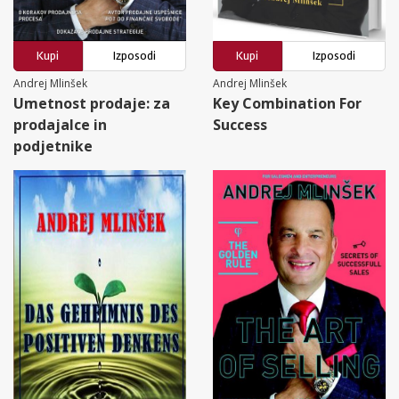
Kupi
Izposodi
Kupi
Izposodi
Andrej Mlinšek
Andrej Mlinšek
Umetnost prodaje: za
Key Combination For
prodajalce in
Success
podjetnike