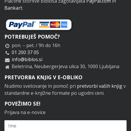
Plačilne storitve Biblosa zagotavljata
PayPal.com
in
Bankart
.
POTREBUJEŠ POMOČ?
pon. – pet. / 9h do 16h
01 200 37 05
info@biblos.si
Beletrina, Neubergerjeva ulica 30, 1000 Ljubljana
PRETVORBA KNJIG V E-OBLIKO
Nudimo svetovanje in pomoč pri
pretvorbi vaših knjig
v
standardne e-knjižne formate po ugodni ceni.
POVEŽIMO SE!
Prijava na e-novice