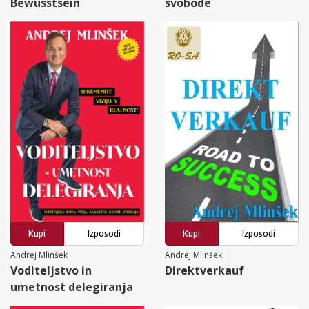
Bewusstsein
svobode
Kupi
Izposodi
Kupi
Izposodi
Andrej Mlinšek
Andrej Mlinšek
Voditeljstvo in
Direktverkauf
umetnost delegiranja